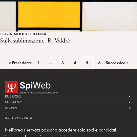
TEORIA, METODO E TECNICA
Sulla sublimazione. R. Valdrè
« Precedente
1
…
3
4
5
6
Successivo »
RUBRICHE
LA CURA
CHI SIAMO
LA SPI
SERVIZI
LA RICERCA
SPIPEDIA
TEAM DI SPIWEB
AREA RISERVATA
CULTURA E SOCIETÀ
CERCA UNO PSICOANALISTA
CONTATTI
Nell'area riservata possono accedere solo soci e candidati
MULTIMEDIA
ARCHIVIO STORICO