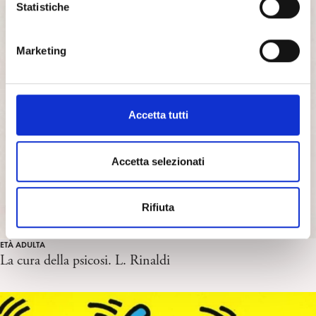
o
Statistiche
n
e
Marketing
d
e
l
c
Accetta tutti
o
n
s
Accetta selezionati
e
n
Rifiuta
s
o
ETÀ ADULTA
La cura della psicosi. L. Rinaldi