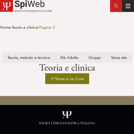
T
o
g
Home
Teoria e clinica
Pagina 5
>
>
g
l
e
n
Teoria, metodo e tecnica
Età Adulta
Gruppi
Terza età
a
Teoria e clinica
v
i
Torna a: La Cura
g
a
t
i
o
n