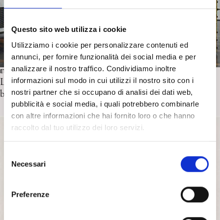
Questo sito web utilizza i cookie
Utilizziamo i cookie per personalizzare contenuti ed
annunci, per fornire funzionalità dei social media e per
analizzare il nostro traffico. Condividiamo inoltre
ETÀ ADULTA
Le dimensioni traumatiche dell’esperienza psichica. Una
informazioni sul modo in cui utilizzi il nostro sito con i
breve riflessione. T. Bastianini
nostri partner che si occupano di analisi dei dati web,
pubblicità e social media, i quali potrebbero combinarle
con altre informazioni che hai fornito loro o che hanno
raccolto dal tuo utilizzo dei loro servizi.
S
Necessari
e
l
e
Preferenze
z
i