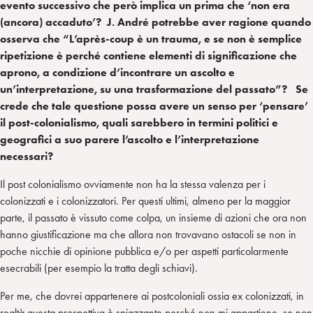
evento successivo che però implica un prima che ‘non era
(ancora) accaduto’? J. André potrebbe aver ragione quando
osserva che “L’après-coup è un trauma, e se non è semplice
ripetizione è perché contiene elementi di significazione che
aprono, a condizione d’incontrare un ascolto e
un’interpretazione, su una trasformazione del passato”? Se
crede che tale questione possa avere un senso per ‘pensare’
il post-colonialismo, quali sarebbero in termini politici e
geografici a suo parere l’ascolto e l’interpretazione
necessari?
Il post colonialismo ovviamente non ha la stessa valenza per i
colonizzati e i colonizzatori. Per questi ultimi, almeno per la maggior
parte, il passato è vissuto come colpa, un insieme di azioni che ora non
hanno giustificazione ma che allora non trovavano ostacoli se non in
poche nicchie di opinione pubblica e/o per aspetti particolarmente
esecrabili (per esempio la tratta degli schiavi).
Per me, che dovrei appartenere ai postcoloniali ossia ex colonizzati, in
realtà questa prospettiva è spiazzante perché non mi appartiene, se non