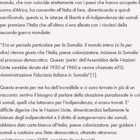
mondo, che non coincide strettamente con i paesi che hanno occupato il
corno d’Africa, ha consentito all’Italia di fare, dimenticando e quindi
sacrificando, questo sì, le istanze di libertà e di indipendenza dei somali
per premiare l’Italia che all’ultimo si era alleata con i vincitori della
seconda guerra mondiale:
“
Era un periodo particolare per la Somalia. Il mondo intero (si fa per
dire) ritenne giusto che l’Italia, paese colonizzatore, iniziasse la Somalia
al processo democratico. Questo ‘parto’ dell’Assemblea delle Nazioni
Unite sarebbe durato dal 1950 al 1960 e venne chiamato AFIS,
Amministrazione Fiduciaria Italiana in Somalia
”[1].
Questo evento per me ha dell’incredibile e ci sono tornata in più di un
racconto: sentivo il bisogno di parlare della situazione paradossale in cui
i somali, quelli che lottavano per l’indipendenza, si erano trovati. E’
difficile digerire che le Nazioni Unite, dimenticandosi bellamente le
istanze degli indipendentisti e il diritto di autogovernarsi dei somali,
abbiano dato carta bianca all’Italia, paese colonizzatore, per guidare i
somali a costituire uno Stato democratico, oltretutto attraverso
un’istituzione come l’AFIS, popolata da ex fascisti!