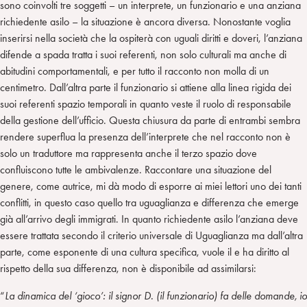
sono coinvolti tre soggetti – un interprete, un funzionario e una anziana
richiedente asilo – la situazione è ancora diversa. Nonostante voglia
inserirsi nella società che la ospiterà con uguali diritti e doveri, l’anziana
difende a spada tratta i suoi referenti, non solo culturali ma anche di
abitudini comportamentali, e per tutto il racconto non molla di un
centimetro. Dall’altra parte il funzionario si attiene alla linea rigida dei
suoi referenti spazio temporali in quanto veste il ruolo di responsabile
della gestione dell’ufficio. Questa chiusura da parte di entrambi sembra
rendere superflua la presenza dell’interprete che nel racconto non è
solo un traduttore ma rappresenta anche il terzo spazio dove
confluiscono tutte le ambivalenze. Raccontare una situazione del
genere, come autrice, mi dà modo di esporre ai miei lettori uno dei tanti
conflitti, in questo caso quello tra uguaglianza e differenza che emerge
già all’arrivo degli immigrati. In quanto richiedente asilo l’anziana deve
essere trattata secondo il criterio universale di Uguaglianza ma dall’altra
parte, come esponente di una cultura specifica, vuole il e ha diritto al
rispetto della sua differenza, non è disponibile ad assimilarsi:
“
La dinamica del ‘gioco’: il signor D. (il funzionario) fa delle domande, io