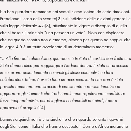
E a ben guardare nemmeno noi somali siamo lontani da certe rimozioni.
Prendiamo il caso dello scontro[2] sull’indizione delle elezioni generali e
sulla legge elettorale 4.5[3], attualmente in vigore a discapito di quella
che si basa sul principio “una persona un voto”. Noto con dispiacere
che da questo scontro non è emerso, almeno per quanto ne sappia, che
la legge 4.5 è un frutto avvelenato di un determinato momento:
“
…Alla fine del colonialismo, quando si è trattato di costituirci in fretta uno
Stato democratico per raggiungere l’indipendenza. È stato un processo
in cui erano pesantemente coinvolti gli stessi colonialisti e i loro
collaboratori. Infine, è uscito fuori un accrocco, tanto che non è stato
previsto nemmeno uno straccio di censimento e nessun tentativo di
aggiornare gli strumenti che tradizionalmente regolavano i conflitti. Le
forze indipendentiste, pur di togliersi i colonialisti dai piedi, hanno
approvato il progetto
”[4]
L’amnesia quindi non è una sindrome che riguarda soltanto i governi
degli Stati come l’Italia che hanno occupato il Corno d’Africa ma anche