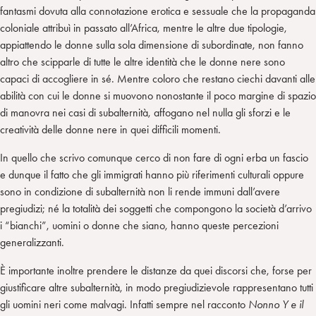
fantasmi dovuta alla connotazione erotica e sessuale che la propaganda
coloniale attribuì in passato all’Africa, mentre le altre due tipologie,
appiattendo le donne sulla sola dimensione di subordinate, non fanno
altro che scipparle di tutte le altre identità che le donne nere sono
capaci di accogliere in sé. Mentre coloro che restano ciechi davanti alle
abilità con cui le donne si muovono nonostante il poco margine di spazio
di manovra nei casi di subalternità, affogano nel nulla gli sforzi e le
creatività delle donne nere in quei difficili momenti.
In quello che scrivo comunque cerco di non fare di ogni erba un fascio
e dunque il fatto che gli immigrati hanno più riferimenti culturali oppure
sono in condizione di subalternità non li rende immuni dall’avere
pregiudizi; né la totalità dei soggetti che compongono la società d’arrivo
i “bianchi”, uomini o donne che siano, hanno queste percezioni
generalizzanti.
È importante inoltre prendere le distanze da quei discorsi che, forse per
giustificare altre subalternità, in modo pregiudizievole rappresentano tutti
gli uomini neri come malvagi. Infatti sempre nel racconto
Nonno Y e il