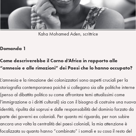
Kaha Mohamed Aden, scrittrice
Domanda 1
Come descriverebbe il Corno d’Africa in rapporto alle
“amnesie e alle rimozioni” dei Paesi che lo hanno occupato?
L’amnesia e la rimozione dei colonizzatori sono aspetti cruciali per la
storiografia contemporanea poiché si collegano sia alle politiche interne
(penso al dibattito politico su come affrontare temi attualissimi come
l’immigrazione o i diritti culturali) sia con il bisogno di costruire una nuova
identità, ripulita dai soprusi e dalle responsabilità del dominio forzato da
parte dei governi ex coloniali. Per quanto mi riguarda, per non subire
ancora una volta la centralità dei paesi coloniali, la mia attenzione è
focalizzata su quanto hanno “combinato” i somali e su cosa il resto del