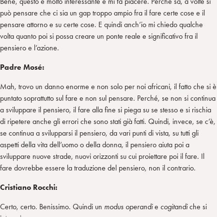
Bene, questo è molto interessante e mi fa piacere. Perché sa, a volte si
può pensare che ci sia un gap troppo ampio fra il fare certe cose e il
pensare attorno e su certe cose. E quindi anch’io mi chiedo qualche
volta quanto poi si possa creare un ponte reale e significativo fra il
pensiero e l’azione.
Padre Mos
é
:
Mah, trovo un danno enorme e non solo per noi africani, il fatto che si è
puntato soprattutto sul fare e non sul pensare. Perché, se non si continua
a sviluppare il pensiero, il fare alla fine si piega su se stesso e si rischia
di ripetere anche gli errori che sono stati già fatti. Quindi, invece, se c’è,
se continua a svilupparsi il pensiero, da vari punti di vista, su tutti gli
aspetti della vita dell’uomo o della donna, il pensiero aiuta poi a
sviluppare nuove strade, nuovi orizzonti su cui proiettare poi il fare. Il
fare dovrebbe essere la traduzione del pensiero, non il contrario.
Cristiano Rocchi:
Certo, certo. Benissimo. Quindi un
modus operandi
e
cogitandi
che si