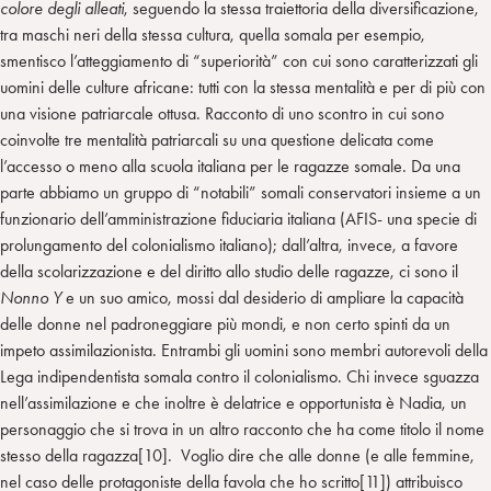
colore degli alleati
, seguendo la stessa traiettoria della diversificazione,
tra maschi neri della stessa cultura, quella somala per esempio,
smentisco l’atteggiamento di “superiorità” con cui sono caratterizzati gli
uomini delle culture africane: tutti con la stessa mentalità e per di più con
una visione patriarcale ottusa. Racconto di uno scontro in cui sono
coinvolte tre mentalità patriarcali su una questione delicata come
l’accesso o meno alla scuola italiana per le ragazze somale. Da una
parte abbiamo un gruppo di “notabili” somali conservatori insieme a un
funzionario dell’amministrazione fiduciaria italiana (AFIS- una specie di
prolungamento del colonialismo italiano); dall’altra, invece, a favore
della scolarizzazione e del diritto allo studio delle ragazze, ci sono il
Nonno Y
e un suo amico, mossi dal desiderio di ampliare la capacità
delle donne nel padroneggiare più mondi, e non certo spinti da un
impeto assimilazionista. Entrambi gli uomini sono membri autorevoli della
Lega indipendentista somala contro il colonialismo. Chi invece sguazza
nell’assimilazione e che inoltre è delatrice e opportunista è Nadia, un
personaggio che si trova in un altro racconto che ha come titolo il nome
stesso della ragazza[10]. Voglio dire che alle donne (e alle femmine,
nel caso delle protagoniste della favola che ho scritto[11]) attribuisco