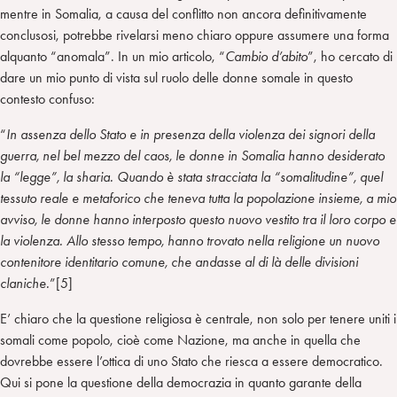
mentre in Somalia, a causa del conflitto non ancora definitivamente
conclusosi, potrebbe rivelarsi meno chiaro oppure assumere una forma
alquanto “anomala”. In un mio articolo, “
Cambio d’abito
”, ho cercato di
dare un mio punto di vista sul ruolo delle donne somale in questo
contesto confuso:
“
In assenza dello Stato e in presenza della violenza dei signori della
guerra, nel bel mezzo del caos, le donne in Somalia hanno desiderato
la “legge”, la sharia. Quando è stata stracciata la “somalitudine”, quel
tessuto reale e metaforico che teneva tutta la popolazione insieme, a mio
avviso, le donne hanno interposto questo nuovo vestito tra il loro corpo e
la violenza. Allo stesso tempo, hanno trovato nella religione un nuovo
contenitore identitario comune, che andasse al di là delle divisioni
claniche.
”[5]
E’ chiaro che la questione religiosa è centrale, non solo per tenere uniti i
somali come popolo, cioè come Nazione, ma anche in quella che
dovrebbe essere l’ottica di uno Stato che riesca a essere democratico.
Qui si pone la questione della democrazia in quanto garante della