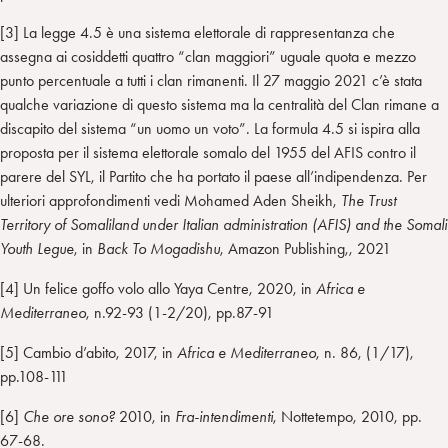
[3] La legge 4.5 è una sistema elettorale di rappresentanza che
assegna ai cosiddetti quattro “clan maggiori” uguale quota e mezzo
punto percentuale a tutti i clan rimanenti. Il 27 maggio 2021 c’è stata
qualche variazione di questo sistema ma la centralità del Clan rimane a
discapito del sistema “un uomo un voto”. La formula 4.5 si ispira alla
proposta per il sistema elettorale somalo del 1955 del AFIS contro il
parere del SYL, il Partito che ha portato il paese all’indipendenza. Per
ulteriori approfondimenti vedi Mohamed Aden Sheikh,
The Trust
Territory of Somaliland under Italian administration (AFIS) and the Somali
Youth Legue
, in
Back To Mogadishu
, Amazon Publishing,, 2021
[4] Un felice goffo volo allo Yaya Centre, 2020, in
Africa e
Mediterraneo
, n.92-93 (1-2/20), pp.87-91
[5] Cambio d’abito, 2017, in
Africa e Mediterraneo
, n. 86, (1/17),
pp.108-111
[6]
Che ore sono?
2010, in
Fra-intendimenti
, Nottetempo, 2010, pp.
67-68.