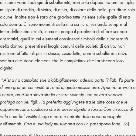
di subire varie tipologie di subalternità, non solo doppia ma anche tripla,
multipla: di reddito, di status, di etnia, di colore della pelle, per dirne solo
alcune. Inoltre non è raro che gravino tutte insieme sulle spalle di una
sola donna. Ci sono momenti della mia scrittura, restando sempre al
tema della subalternità, in cui mi pongo il problema di offrire scenari
alternativi, quelli in cui elementi considerati simbolo della subalternità
della donna, presenti nei luoghi comuni delle società di arrivo, non
risultano affatto tali per le stesse, cosiddette, donne subalterne: anzi,
sembra che siano elementi che le completino, che forniscano loro
dignità:
“
Aisha ha cambiato stile d’abbigliamento: adesso porta l’hijab. Fa parte
di una grande comunità di Londra, quella musulmana. Appena arrivata a
Londra, ad Aisha stava stretto essere soltanto una povera vedova
profuga con sei figli. Ha preferito aggiungere tra le altre cose che le
appartenevano, qualcosa che le desse dignità e forza. Con un tocco di
velo e un bel vestito lungo e nero è entrata dalla porta principale
nell’ummah. Ora è una lady musulmana con un passaporto forte.
”[8]
Il personaggio di Aisha rappresenta una donna somala che, come molte