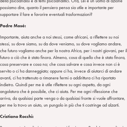
della psicoanalisi e di temi psicoanalitici. Ora, Lei è un uomo di azione
possiamo dire, quanto il pensiero pensa sia utile e importante per
supportare il fare e favorire eventuali trasformazioni?
Padre Mos
é
:
Importante, aiuta anche a noi stessi, come africani, a riflettere su noi
stessi, su dove siamo, su da dove veniamo, su dove vogliamo andare,
che futuro vogliamo anche per la nostra Africa, per i nostri giovani, per il
futuro o ciò che è stato finora. Almeno, cosa di quello che è stato finora,
cosa preservare e cosa no; che cosa salvare e cosa invece non ci è
servito o ci ha danneggiato; oppure ci ha, invece di aiutarci di andare
avanti, ci ha trattenuto a rimanere fermi o addirittura ci ha riportato
indietro. Quindi per me è utile riflettere su ogni aspetto, da ogni
angolatura che è possibile, che ci aiuta. Per me ogni riflessione che
arriva, da qualsiasi parte venga o da qualsiasi fronte si vuole affrontare,
per me lo trovo un aiuto, un pungolo in più che ti costringe ad alzarti.
Cristiano Rocchi: