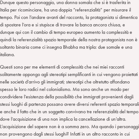
Dunque questo personaggio, una donna somala che si è trasferita in
Italia per ricominciare, ha una doppia “referenzialità” per misurare il
tempo. Poi con l’andare avanti del racconto, la protagonista si dimentica
di spostare l’ora e si stupisce di trovare la banca ancora chiusa, e
dunque qui con il cambio di tempo europeo aumento la complessità e
quindi la referenzialità spazio temporale della nostra protagonista non è
soltanto binaria come ci insegna Bhabha ma tripla: due somale e una
italiana.
Questi sono per me elementi di complessità che nei miei racconti
solitamente oppongo agli stereotipi semplificanti in cui vengono proiettati
nelle società d’arrivo gli immigrati; stereotipi che oltretutto affondano
spesso le loro radici nel colonialismo. Ma sono anche un modo per
condividere l’esistenza della possibilità che immigrati provenienti dagli
stessi luoghi di partenza possano avere diversi referenti spazio temporali
e anche il fatto che in un soggetto convivano tre referenzialità del tempo
dove l’acquisizione di una non implica la cancellazione di un’altra.
L’acquisizione del sapere non è a somma zero. Ma quando i personaggi
non provengono dagli stessi luoghi? Infatti in un altro racconto in cui