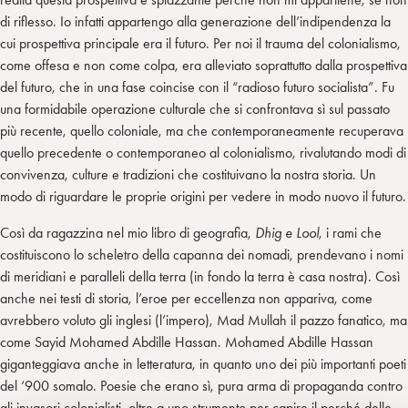
di riflesso. Io infatti appartengo alla generazione dell’indipendenza la
cui prospettiva principale era il futuro. Per noi il trauma del colonialismo,
come offesa e non come colpa, era alleviato soprattutto dalla prospettiva
del futuro, che in una fase coincise con il “radioso futuro socialista”. Fu
una formidabile operazione culturale che si confrontava sì sul passato
più recente, quello coloniale, ma che contemporaneamente recuperava
quello precedente o contemporaneo al colonialismo, rivalutando modi di
convivenza, culture e tradizioni che costituivano la nostra storia. Un
modo di riguardare le proprie origini per vedere in modo nuovo il futuro.
Così da ragazzina nel mio libro di geografia,
Dhig e Lool
, i rami che
costituiscono lo scheletro della capanna dei nomadi, prendevano i nomi
di meridiani e paralleli della terra (in fondo la terra è casa nostra). Così
anche nei testi di storia, l’eroe per eccellenza non appariva, come
avrebbero voluto gli inglesi (l’impero), Mad Mullah il pazzo fanatico, ma
come Sayid Mohamed Abdille Hassan. Mohamed Abdille Hassan
giganteggiava anche in letteratura, in quanto uno dei più importanti poeti
del ‘900 somalo. Poesie che erano sì, pura arma di propaganda contro
gli invasori colonialisti, oltre a uno strumento per capire il perché delle