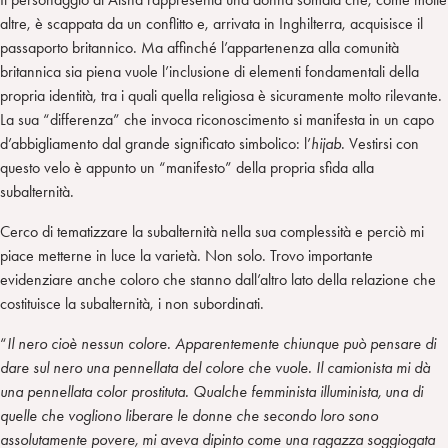
altre, è scappata da un conflitto e, arrivata in Inghilterra, acquisisce il
passaporto britannico. Ma affinché l’appartenenza alla comunità
britannica sia piena vuole l’inclusione di elementi fondamentali della
propria identità, tra i quali quella religiosa è sicuramente molto rilevante.
La sua “differenza” che invoca riconoscimento si manifesta in un capo
d’abbigliamento dal grande significato simbolico: l’
hijab
. Vestirsi con
questo velo è appunto un “manifesto” della propria sfida alla
subalternità.
Cerco di tematizzare la subalternità nella sua complessità e perciò mi
piace metterne in luce la varietà. Non solo. Trovo importante
evidenziare anche coloro che stanno dall’altro lato della relazione che
costituisce la subalternità, i non subordinati.
“
Il nero cioè nessun colore. Apparentemente chiunque può pensare di
dare sul nero una pennellata del colore che vuole. Il camionista mi dà
una pennellata color prostituta. Qualche femminista illuminista, una di
quelle che vogliono liberare le donne che secondo loro sono
assolutamente povere, mi aveva dipinto come una ragazza soggiogata