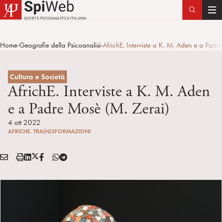
T
o
g
Home
Geografie della Psicoanalisi
AfrichE. Interviste a K. M. Aden e a Padr
>
>
g
l
e
Cultura e Società
n
AfrichE. Interviste a K. M. Aden
a
e a Padre Mosè (M. Zerai)
v
i
4 ott 2022
AFRICHE. TRA(N)SFORMAZIONI
g
a
E
S
L
X
F
T
t
Condividi:
M
t
i
/
B
e
i
A
a
n
T
l
o
I
m
k
w
e
n
L
p
e
i
g
a
d
t
r