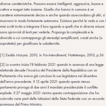
diverse caratteristiche. Possono essere intelligenti, aggressive, buone e
cattive e magari tutto insieme. Quello che hanno in comune è un
carattere estremamente deciso e anche quando assecondano gli altri, si
muovono in modo fortemente autonomo. Esistono perché le vedo e con i
miei scritti invito a integrare il loro sguardo a quelli che in diverse misure
sono sprovvisti di lenti per vederle. Propongo la complessità e le
diversità a cui contrappongo gli stereotipi semplificanti, creati anche (o
soprattutto) per giustificare le subalternità.
[1]
Eeddo Maryan
, 2010, in
Fra-intendimenti
, Nottetempo, 2010, p.56
[2] Lo scontro inizia l’8 febbraio 2021 quando in assenza di una legge
elettorale decade l’incarico del Presidente della Repubblica con un
Parlamento che aveva già concluso la sua legislatura nel dicembre
dell’anno precedente. Il 12 aprile 2021 quando questo stesso
parlamento proroga di due anni il mandato presidenziale il conflitto
esplode. Il 27 maggio 2021 rientra questa contrapposizione che ha
coinvolto varie parti delle Istituzioni dello Stato Federale con un accordo
promosso dal Primo Ministro.