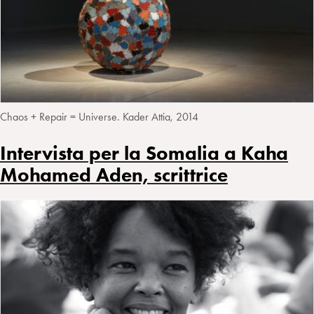
i
t
a
n
e
m
r
Chaos + Repair = Universe. Kader Attia, 2014
Intervista per la Somalia a Kaha
Mohamed Aden, scrittrice