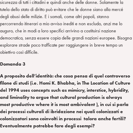
sicurezza di tutti i cittadini e quindi anche delle donne. Solamente la
tutela dello stato di diritto può evitare che le donne siano alla mercé
degli abusi delle milizie. E i somali, come altri popoli, stanno
percorrendo itinerari a mio avviso inediti e non escludo, anzi me lo
auguro, che in modi a loro specifici arrivino a costituirsi nazione
democratica, senza essere copia delle grandi nazioni europee. Bisogna
esplorare strade poco trafficate per raggiungere in breve tempo un
obiettivo così difficile.
Domanda 3
A proposito dell’identità: che cosa pensa di quel controverso
filone di studi (i.e. Homi K. Bhabha, in The Location of Culture
del 1994 uses concepts such as mimicry, interstice, hybridity,
and liminality to argue that cultural production is always
most productive where it is most ambivalent ), in cui si parla
dei processi culturali di ibridazione nei quali colonizzati e
colonizzatori sono coinvolti in processi talora anche fertili?
Eventualmente potrebbe fare degli esempi?