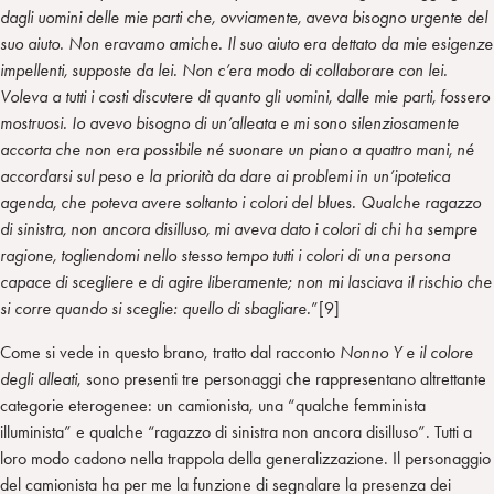
dagli uomini delle mie parti che, ovviamente, aveva bisogno urgente del
suo aiuto. Non eravamo amiche. Il suo aiuto era dettato da mie esigenze
impellenti, supposte da lei. Non c’era modo di collaborare con lei.
Voleva a tutti i costi discutere di quanto gli uomini, dalle mie parti, fossero
mostruosi. Io avevo bisogno di un’alleata e mi sono silenziosamente
accorta che non era possibile né suonare un piano a quattro mani, né
accordarsi sul peso e la priorità da dare ai problemi in un’ipotetica
agenda, che poteva avere soltanto i colori del blues. Qualche ragazzo
di sinistra, non ancora disilluso, mi aveva dato i colori di chi ha sempre
ragione, togliendomi nello stesso tempo tutti i colori di una persona
capace di scegliere e di agire liberamente; non mi lasciava il rischio che
si corre quando si sceglie: quello di sbagliare.
”[9]
Come si vede in questo brano, tratto dal racconto
Nonno Y e il colore
degli alleati
, sono presenti tre personaggi che rappresentano altrettante
categorie eterogenee: un camionista, una “qualche femminista
illuminista” e qualche “ragazzo di sinistra non ancora disilluso”. Tutti a
loro modo cadono nella trappola della generalizzazione. Il personaggio
del camionista ha per me la funzione di segnalare la presenza dei