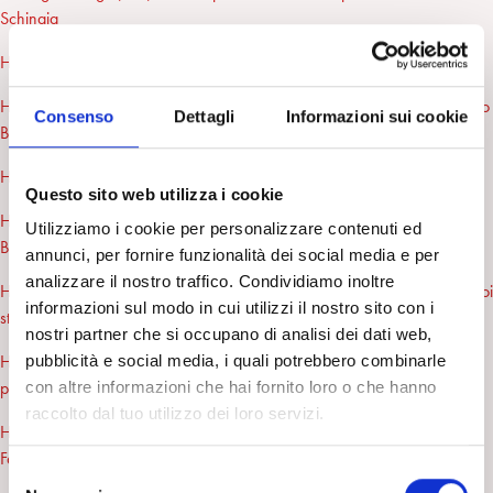
Schinaia
Huffington blog 5/9/20 La fobia della scuola di F. De Masi
Huffingtonblog 31/8/20 E. M. Izzo La rivoluzione incompiuta di Franco
Consenso
Dettagli
Informazioni sui cookie
Basaglia
Huffington blog 8/7/2020 Inguaribili speranze R. Corsa
Questo sito web utilizza i cookie
Huffington blog 11/06/20 L’incertezza della contemporaneità. C.
Utilizziamo i cookie per personalizzare contenuti ed
Brosio
annunci, per fornire funzionalità dei social media e per
analizzare il nostro traffico. Condividiamo inoltre
Huffington blog 15/05/20 L’altro ci angoscia ma l’altro siamo anche noi
informazioni sul modo in cui utilizzi il nostro sito con i
stessi A. Baldassarro
nostri partner che si occupano di analisi dei dati web,
Huffington blog 4/05/20 Sulla soglia della fase due, il diritto ad aver
pubblicità e social media, i quali potrebbero combinarle
paura G. Saraò
con altre informazioni che hai fornito loro o che hanno
raccolto dal tuo utilizzo dei loro servizi.
Huffington blog 28/04/20 Ciò che ci rende umani, malgrado tutto A.
Falci
S