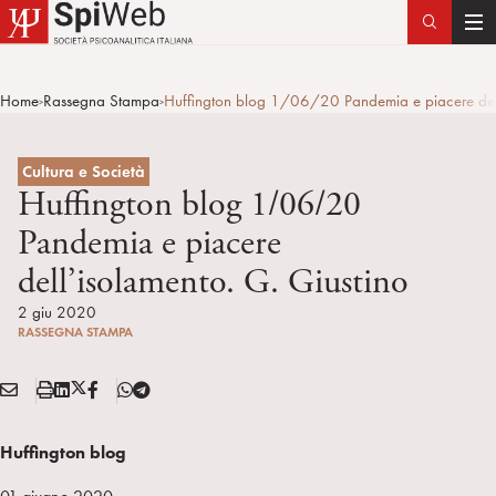
T
o
g
Home
Rassegna Stampa
Huffington blog 1/06/20 Pandemia e piacere dell’
>
>
g
l
e
Cultura e Società
n
Huffington blog 1/06/20
a
Pandemia e piacere
v
dell’isolamento. G. Giustino
i
g
2 giu 2020
a
RASSEGNA STAMPA
t
i
E
S
L
X
F
T
Condividi:
o
M
t
i
/
B
e
n
A
a
n
T
l
Huffington blog
I
m
k
w
e
L
p
e
i
g