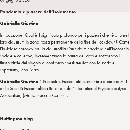
01 giugno 2020
a
d
t
r
Pandemia e piacere dell’isolamento
i
t
a
n
e
m
Gabriella Giustino
r
Introduzione: Qual è il significato profondo per i pazienti che vivono nel
loro claustrum in zona rossa permanente della fine del lockdown? Come
l’insidioso coronavirus..la claustrofilia s’annida minacciosa nell’inconscio
sociale e collettivo, incrementando la paura dell’altro e sottraendo il
flusso vitale del singolo al confronto coesistensivo con la storia e,
soprattutto, con l’altro.
Gabriella Giustino
è Psichiatra, Psicoanalista, membro ordinario AFT
della Società Psicoanalitica Italiana e dell’International Psychoanalitycal
Association, (Maria Naccari Carlizzi).
Huffington blog