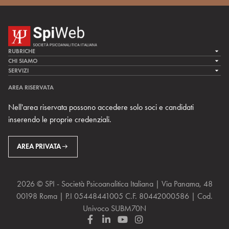
RUBRICHE
LA CURA
CHI SIAMO
LA SPI
SERVIZI
LA RICERCA
SPIPEDIA
TEAM DI SPIWEB
AREA RISERVATA
CULTURA E SOCIETÀ
CERCA UNO PSICOANALISTA
CONTATTI
Nell'area riservata possono accedere solo soci e candidati
MULTIMEDIA
ARCHIVIO STORICO
inserendo le proprie credenziali.
RIVISTE
AREA INTERNAZIONALE
CENTRI LOCALI DELLA SPI
PROSSIMI EVENTI
AREA PRIVATA
2026 © SPI - Società Psicoanalitica Italiana | Via Panama, 48
00198 Roma | P.I 05448441005 C.F. 80442000586 | Cod.
Univoco SUBM70N
F
L
Y
I