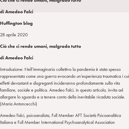
Ciò che ci rende umani, malgrado tutto
a
d
t
r
di Amedeo Falci
i
t
a
n
e
m
Huffington blog
r
28 aprile 2020
Ciò che ci rende umani, malgrado tutto
di Amedeo Falci
Introduzione: Nell’immaginario collettivo la pandemia è stata spesso
rappresentata come una guerra evocando un’esperienza traumatica i cui
effetti devastanti e disgreganti incideranno profondamente sulla vita
familiare, sociale e politica. Amedeo Falci, in questo articolo, invita ad
allargare lo sguardo e a tenere conto della inevitabile ricaduta sociale.
(Maria Antoncecchi)
Amedeo Falci, psicoanalista, Full Member AFT Società Psicoanalitica
Italiana e Full Member International Psychoanalytical Association