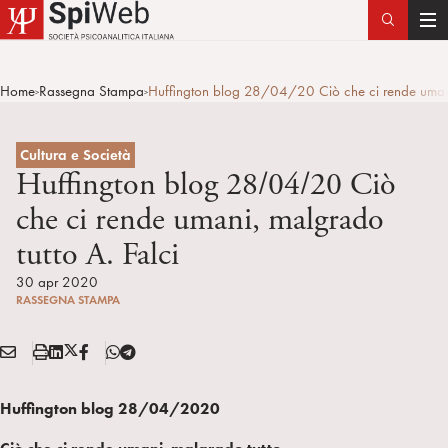
T
o
g
Home
Rassegna Stampa
Huffington blog 28/04/20 Ciò che ci rende umani,
>
>
g
l
e
Cultura e Società
n
Huffington blog 28/04/20 Ciò
a
che ci rende umani, malgrado
v
tutto A. Falci
i
g
30 apr 2020
a
RASSEGNA STAMPA
t
i
E
S
L
X
F
T
Condividi:
o
M
t
i
/
B
e
n
A
a
n
T
l
Huffington blog 28/04/2020
I
m
k
w
e
L
p
e
i
g