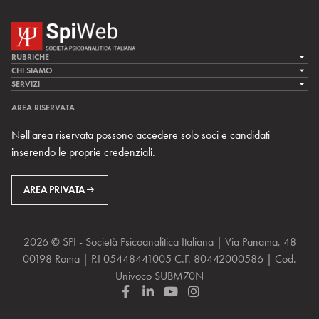
RUBRICHE
LA CURA
CHI SIAMO
LA SPI
SERVIZI
LA RICERCA
SPIPEDIA
TEAM DI SPIWEB
AREA RISERVATA
CULTURA E SOCIETÀ
CERCA UNO PSICOANALISTA
CONTATTI
Nell'area riservata possono accedere solo soci e candidati
MULTIMEDIA
ARCHIVIO STORICO
inserendo le proprie credenziali.
RIVISTE
AREA INTERNAZIONALE
CENTRI LOCALI DELLA SPI
PROSSIMI EVENTI
AREA PRIVATA
2026 © SPI - Società Psicoanalitica Italiana | Via Panama, 48
00198 Roma | P.I 05448441005 C.F. 80442000586 | Cod.
Univoco SUBM70N
F
L
Y
I
a
i
o
n