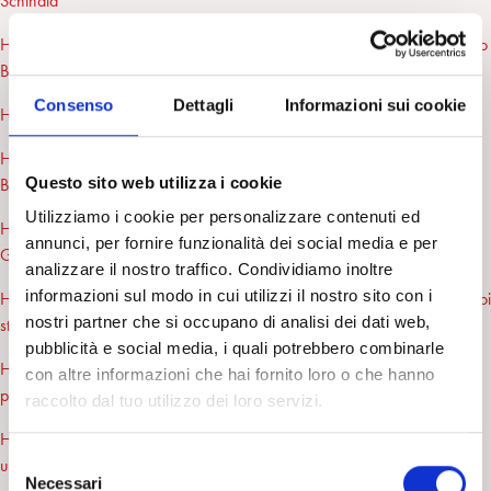
Schinaia
Huffingtonblog 31/8/20 E. M. Izzo La rivoluzione incompiuta di Franco
Basaglia
Consenso
Dettagli
Informazioni sui cookie
Huffington blog 8/7/2020 Inguaribili speranze R. Corsa
Huffington blog 11/06/20 L’incertezza della contemporaneità. C.
Questo sito web utilizza i cookie
Brosio
Utilizziamo i cookie per personalizzare contenuti ed
Huffington blog 1/06/20 Pandemia e piacere dell’isolamento. G.
annunci, per fornire funzionalità dei social media e per
Giustino
analizzare il nostro traffico. Condividiamo inoltre
informazioni sul modo in cui utilizzi il nostro sito con i
Huffington blog 15/05/20 L’altro ci angoscia ma l’altro siamo anche noi
nostri partner che si occupano di analisi dei dati web,
stessi A. Baldassarro
pubblicità e social media, i quali potrebbero combinarle
Huffington blog 4/05/20 Sulla soglia della fase due, il diritto ad aver
con altre informazioni che hai fornito loro o che hanno
paura G. Saraò
raccolto dal tuo utilizzo dei loro servizi.
Huffington blog 24/04/20 Umano/disumano. Verso quale forma di
S
umanità? L. Preta
Necessari
e