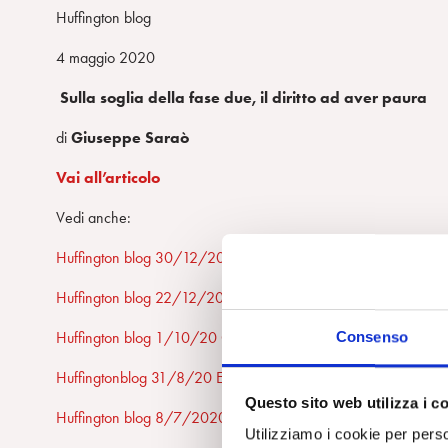
Huffington blog
4 maggio 2020
Sulla soglia della fase due, il diritto ad aver paura
di
Giuseppe Saraò
Vai all’articolo
Vedi anche:
Huffington blog 30/12/20 Affidare la gestione psicologica del
Huffington blog 22/12/20 Che posto ha la psicoterapia nei prog
Huffington blog 1/10/20 Gli spazi abitativi ai tempi del Covi
Consenso
Huffingtonblog 31/8/20 E. M. Izzo La rivoluzione incompiuta d
Questo sito web utilizza i c
Huffington blog 8/7/2020 Inguaribili speranze R. Corsa
Utilizziamo i cookie per perso