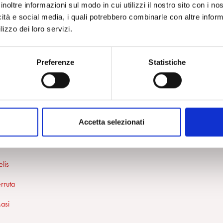
 C. Brosio
inoltre informazioni sul modo in cui utilizzi il nostro sito con i n
icità e social media, i quali potrebbero combinarle con altre inform
 G. Giustino
lizzo dei loro servizi.
anche noi stessi A. Baldassarro
Preferenze
Statistiche
to A. Falci
 di umanità? L. Preta
C. Saottini
Accetta selezionati
i in malessere. R. Jaffè
lis
rruta
Masi