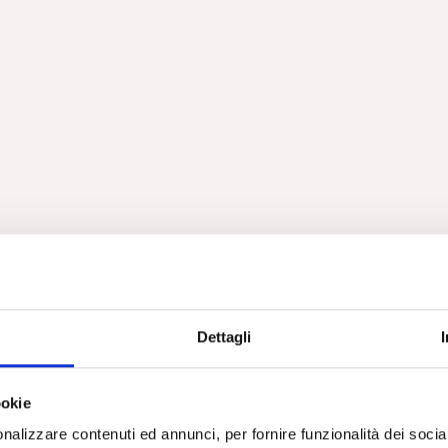
la pandemia a psicoterapeuti ben formati di S. Thanopulos
etti governativi per la salute mentale? di A. M. Nicolò
d-19 C. Schinaia
Dettagli
i Franco Basaglia
ookie
nalizzare contenuti ed annunci, per fornire funzionalità dei socia