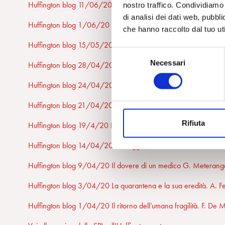
Huffington blog 11/06/20 L’incertezza della contemporaneità.
nostro traffico. Condividiamo 
di analisi dei dati web, pubbl
Huffington blog 1/06/20 Pandemia e piacere dell’isolamento.
che hanno raccolto dal tuo uti
Huffington blog 15/05/20 L’altro ci angoscia ma l’altro siamo 
S
Necessari
e
Huffington blog 28/04/20 Ciò che ci rende umani, malgrado tut
l
Huffington blog 24/04/20 Umano/disumano. Verso quale forma
e
z
Huffington blog 21/04/20 La Psicoanalisi a “distanza sociale” 
i
Rifiuta
o
Huffington blog 19/4/20 Distanziamento sociale può trasformars
n
Huffington blog 14/04/20 In viaggio con il virus. A. M. Nicolò
e
d
Huffington blog 9/04/20 Il dovere di un medico G. Meterange
e
l
Huffington blog 3/04/20 La quarantena e la sua eredità. A. Fe
c
Huffington blog 1/04/20 Il ritorno dell’umana fragilità. F. De 
o
n