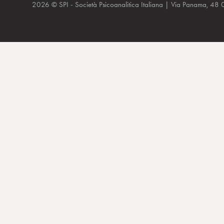
2026 © SPI - Società Psicoanalitica Italiana | Via Panam
Huffington blog 4/05/20 Sulla soglia della fase due, il diritto 