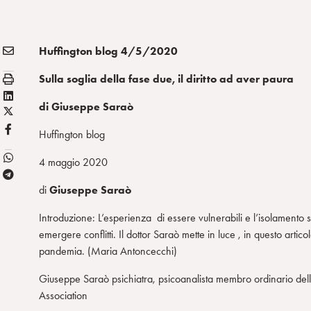
E
Condividi:
Huffington blog 4/5/2020
M
S
Sulla soglia della fase due, il diritto ad aver paura
A
t
L
I
di Giuseppe Saraò
a
X
i
L
m
/
n
F
Huffington blog
p
T
k
B
a
w
e
4 maggio 2020
T
i
d
di
Giuseppe Saraò
e
t
i
l
t
n
Introduzione: L’esperienza di essere vulnerabili e l’isolamento so
e
e
emergere conflitti. Il dottor Saraò mette in luce , in questo artic
g
r
pandemia. (Maria Antoncecchi)
r
a
Giuseppe Saraò psichiatra, psicoanalista membro ordinario della 
m
Association