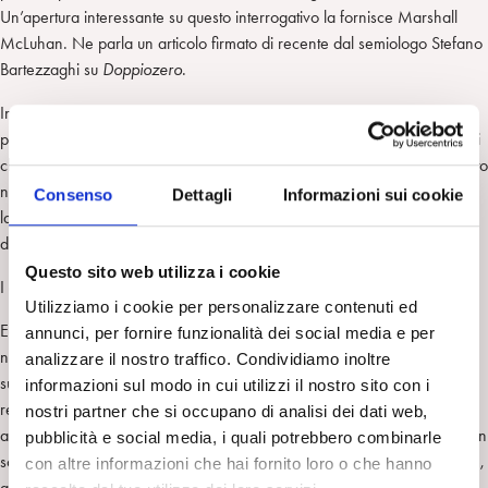
Un’apertura interessante su questo interrogativo la fornisce Marshall
McLuhan. Ne parla un articolo firmato di recente dal semiologo Stefano
Bartezzaghi su
Doppiozero
.
In
Understanding Media,
McLuhan si chiede quali domande dobbiamo
porci di fronte ai cambiamenti piccoli e grandi. Individua quattro principi
che operano quando l’ingegno umano introduce un qualunque elemento
nuovo, che sia una teoria, un oggetto culturale o materiale, la
Consenso
Dettagli
Informazioni sui cookie
lavorazione neolitica dell’ossidiana, l’esplorazione di Marte, i ritrovati
delle telecomunicazioni le dottrine scientifiche
Questo sito web utilizza i cookie
I quattro principi si traducono in domande.
Utilizziamo i cookie per personalizzare contenuti ed
Eccole: di qualsiasi sorta essa sia, la novità non si limita (come
annunci, per fornire funzionalità dei social media e per
normalmente si crede) ad accrescere una facoltà umana (1) e a
analizzare il nostro traffico. Condividiamo inoltre
superare una condizione precedente (2): essa consente anche il
informazioni sul modo in cui utilizzi il nostro sito con i
recupero di qualcosa che era caduto nell’oblio (3) e, quando è portata
nostri partner che si occupano di analisi dei dati web,
all’estremo, produce un proprio ribaltamento (4). McLuhan suggerisce in
pubblicità e social media, i quali potrebbero combinarle
sostanza di pensare alle innovazioni chiedendosi: quale Amplificazione,
con altre informazioni che hai fornito loro o che hanno
quale Obsolescenza, quale Recupero e quale Capovolgimento sono