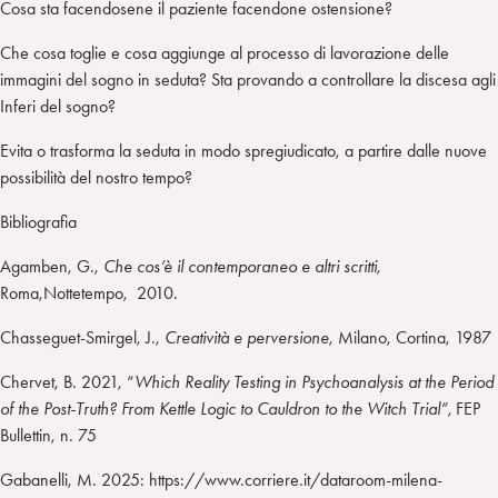
Cosa sta facendosene il paziente facendone ostensione?
Che cosa toglie e cosa aggiunge al processo di lavorazione delle
immagini del sogno in seduta? Sta provando a controllare la discesa agli
Inferi del sogno?
Evita o trasforma la seduta in modo spregiudicato, a partire dalle nuove
possibilità del nostro tempo?
Bibliografia
Agamben, G.,
Che cos’è il contemporaneo e altri scritti,
Roma,Nottetempo,
2010
.
Chasseguet-Smirgel, J.,
Creatività e perversione
, Milano, Cortina, 1987
Chervet, B. 2021, “
Which Reality Testing in Psychoanalysis at the Period
of the Post-Truth? From Kettle Logic to Cauldron to the Witch Trial”,
FEP
Bullettin, n. 75
Gabanelli, M. 2025: https://www.corriere.it/dataroom-milena-