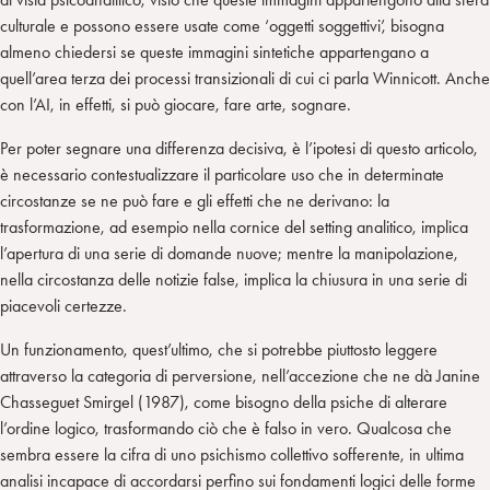
culturale e possono essere usate come ‘oggetti soggettivi’, bisogna
almeno chiedersi se queste immagini sintetiche appartengano a
quell’area terza dei processi transizionali di cui ci parla Winnicott. Anche
con l’AI, in effetti, si può giocare, fare arte, sognare.
Per poter segnare una differenza decisiva, è l’ipotesi di questo articolo,
è necessario contestualizzare il particolare uso che in determinate
circostanze se ne può fare e gli effetti che ne derivano: la
trasformazione, ad esempio nella cornice del setting analitico, implica
l’apertura di una serie di domande nuove; mentre la manipolazione,
nella circostanza delle notizie false, implica la chiusura in una serie di
piacevoli certezze.
Un funzionamento, quest’ultimo, che si potrebbe piuttosto leggere
attraverso la categoria di perversione, nell’accezione che ne dà Janine
Chasseguet Smirgel (1987), come bisogno della psiche di alterare
l’ordine logico, trasformando ciò che è falso in vero. Qualcosa che
sembra essere la cifra di uno psichismo collettivo sofferente, in ultima
analisi incapace di accordarsi perfino sui fondamenti logici delle forme