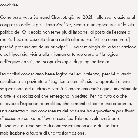
condivise.
Come osservava Bernand Chervet, già nel 2021 nella sua relazione al
congresso della Fep sul tema
Realities
, siamo in un’epoca in cui “la vita
politica del XXI secolo non teme più di imporre, al posto dell’esame di
realtà, il potere assoluto di una realtà alternativa, [istituita come vera]
perché pronunciata da un principe”. Una semiologia della falsificazione
e dell’ipocrisia, vicina alla mitomania, tende a usare “la logica
dell’equivalenza”, per scopi ideologici di gruppi particolari.
Da analisti conosciamo bene logica dell’equivalenza, perché quando
ascoltiamo un paziente e “sogniamo con lui”, siamo operatori di una
sospensione del giudizio di verità. Concediamo cioè uguale investimento
a tutte le associazioni che emergono in seduta. Per noi tutto ciò che
attraversa l’esperienza analitica, che si manifesti come una credenza,
una certezza o una conoscenza del paziente ha
equivalente possibilità
di assumere senso nel lavoro psichico
. Tale equivalenza è però
funzionale all’emersione di connessioni inconsce e di una loro
mobilitazione a favore di una trasformazione.