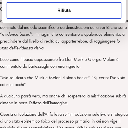
non aveva bisogno di essere verificata con un esperimento scientifico.
n
Oggi l’AI recupera la coesistenza di mito e realtà in un unico universo.
Rifiuta
s
o
Ma ciò che l’AI fa in un modo del tutto inedito è immettere, in un contesto
dominato dal metodo scientifico e da dimostrazioni della verità che sono
“
evidence based
”, immagini che consentono a qualunque elemento, a
prescindere dal livello di realtà cui apparterrebbe, di
raggiungere lo
stato dell’evidenza visiva
.
Ecco come il bacio appassionato fra Elon Musk e Giorgia Meloni è
commentato da Bartezzaghi con una vignetta:
“Ma sei sicuro che Musk e Meloni si siano baciati? “Sì, certo: l’ho visto
coi miei occhi”
A qualcuno parrà vero, ma anche chi sospetterà la mistificazione subirà
almeno in parte l’effetto dell’immagine.
Questa articolazione dell’AI fa leva sull’introduzione selettiva e strategica
di uno stato epistemico tipico del processo primario, in cui non vige il
principio di non contraddizione. L’esistente visibile può convivere con