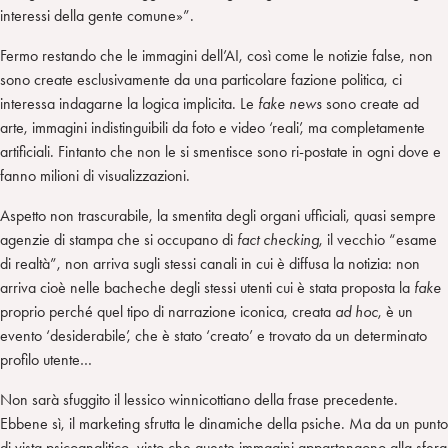
interessi della gente comune»”.
Fermo restando che le immagini dell’AI, così come le notizie false, non
sono create esclusivamente da una particolare fazione politica, ci
interessa indagarne la logica implicita. Le
fake news
sono create ad
arte, immagini indistinguibili da foto e video ‘reali’, ma completamente
artificiali. Fintanto che non le si smentisce sono ri-postate in ogni dove e
fanno milioni di visualizzazioni.
Aspetto non trascurabile, la smentita degli organi ufficiali, quasi sempre
agenzie di stampa che si occupano di
fact checking
, il vecchio “esame
di realtà”, non arriva sugli stessi canali in cui è diffusa la notizia: non
arriva cioè nelle bacheche degli stessi utenti cui è stata proposta la
fake
proprio perché quel tipo di narrazione iconica, creata
ad hoc
, è un
evento ‘desiderabile’, che è stato ‘creato’ e trovato da un determinato
profilo utente…
Non sarà sfuggito il lessico winnicottiano della frase precedente.
Ebbene sì, il marketing sfrutta le dinamiche della psiche. Ma da un punto
di vista psicoanalitico, visto che queste immagini appartengono alla sfera