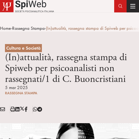
T
o
g
Home
Rassegna Stampa
(In)attualità, rassegna stampa di Spiweb per psicoan
>
>
g
l
e
Cultura e Società
n
(In)attualità, rassegna stampa di
a
Spiweb per psicoanalisti non
v
rassegnati/1 di C. Buoncristiani
i
g
5 mar 2025
a
RASSEGNA STAMPA
t
i
E
S
L
X
F
T
Condividi:
o
M
t
i
/
B
e
n
A
a
n
T
l
I
m
k
w
e
L
p
e
i
g