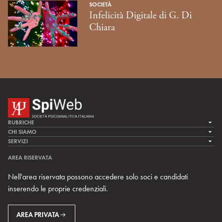
SOCIETÀ
Infelicità Digitale di G. Di
Chiara
RUBRICHE
LA CURA
CHI SIAMO
LA SPI
SERVIZI
LA RICERCA
SPIPEDIA
TEAM DI SPIWEB
AREA RISERVATA
CULTURA E SOCIETÀ
CERCA UNO PSICOANALISTA
CONTATTI
Nell'area riservata possono accedere solo soci e candidati
MULTIMEDIA
ARCHIVIO STORICO
inserendo le proprie credenziali.
RIVISTE
AREA INTERNAZIONALE
CENTRI LOCALI DELLA SPI
PROSSIMI EVENTI
AREA PRIVATA