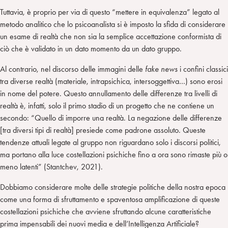
Tuttavia, è proprio per via di questo “mettere in equivalenza” legato al
metodo analitico che lo psicoanalista si è imposto la sfida di considerare
un esame di realtà che non sia la semplice accettazione conformista di
ciò che è validato in un dato momento da un dato gruppo.
Al contrario, nel discorso delle immagini delle
fake news
i confini classici
tra diverse realtà (materiale, intrapsichica, intersoggettiva…) sono erosi
in nome del potere. Questo annullamento delle differenze tra livelli di
realtà è, infatti, solo il primo stadio di un progetto che ne contiene un
secondo: “Quello di imporre una realtà. La negazione delle differenze
[tra diversi tipi di realtà] presiede come padrone assoluto. Queste
tendenze attuali legate al gruppo non riguardano solo i discorsi politici,
ma portano alla luce costellazioni psichiche fino a ora sono rimaste più o
meno latenti” (Stantchev, 2021).
Dobbiamo considerare molte delle strategie politiche della nostra epoca
come una forma di sfruttamento e spaventosa amplificazione di queste
costellazioni psichiche che avviene sfruttando alcune caratteristiche
prima impensabili dei nuovi media e dell’Intelligenza Artificiale?