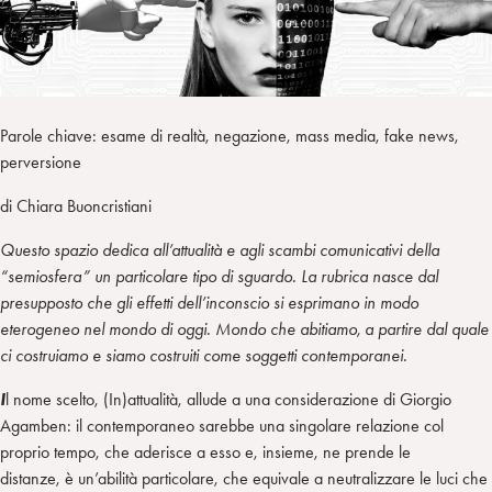
a
d
t
r
i
t
a
n
e
m
r
Parole chiave: esame di realtà, negazione, mass media, fake news,
perversione
di Chiara Buoncristiani
Questo spazio dedica all’attualità e agli scambi comunicativi della
“semiosfera” un particolare tipo di sguardo. La rubrica nasce dal
presupposto che gli effetti dell’inconscio si esprimano in modo
eterogeneo nel mondo di oggi. Mondo che abitiamo, a partire dal quale
ci costruiamo e siamo costruiti come soggetti contemporanei.
I
l nome scelto, (In)attualità, allude a una considerazione di Giorgio
Agamben: il contemporaneo sarebbe una singolare relazione col
proprio tempo, che aderisce a esso e, insieme, ne prende le
distanze, è un’abilità particolare, che equivale a neutralizzare le luci che