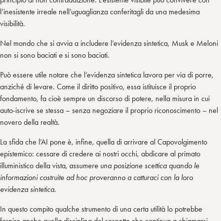
l’inesistente irreale nell’uguaglianza conferitagli da una medesima
visibilità.
Nel mondo che si avvia a includere l’evidenza sintetica, Musk e Meloni
non si sono baciati
e
si sono baciati.
Può essere utile notare che l’evidenza sintetica lavora per via di porre,
anziché di levare. Come il diritto positivo, essa istituisce il proprio
fondamento, fa cioè sempre un discorso di potere, nella misura in cui
auto-iscrive se stessa – senza negoziare il proprio riconoscimento – nel
novero della realtà.
La sfida che l’AI pone è, infine, quella di arrivare al Capovolgimento
epistemico: cessare di credere ai nostri occhi, abdicare al primato
illuministico della vista
, assumere una posizione scettica quando le
informazioni costruite ad hoc proveranno a catturaci con la loro
evidenza sintetica
.
In questo compito qualche strumento di una certa utilità lo potrebbe
fornire anche quella disciplina del sospetto che continua a chiamarsi