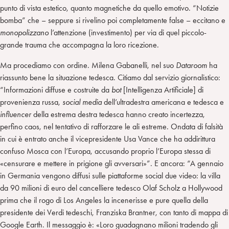
punto di vista estetico, quanto magnetiche da quello emotivo. “Notizie
bomba” che – seppure si rivelino poi completamente false – eccitano e
monopolizzano
l’attenzione (investimento) per via di quel piccolo-
grande trauma che accompagna la loro ricezione.
Ma procediamo con ordine. Milena Gabanelli, nel suo
Dataroom
ha
riassunto bene la situazione tedesca. Citiamo dal servizio giornalistico:
“Informazioni diffuse e costruite da
bot
[Intelligenza Artificiale] di
provenienza russa,
social media
dell’ultradestra americana e tedesca e
influencer
della estrema destra tedesca hanno creato incertezza,
perfino caos, nel tentativo di rafforzare le ali estreme. Ondata di falsità
in cui è entrato anche il vicepresidente Usa Vance che ha addirittura
confuso Mosca con l’Europa, accusando proprio l’Europa stessa di
«censurare e mettere in prigione gli avversari»”. E ancora: “A gennaio
in Germania vengono diffusi sulle piattaforme social due video: la villa
da 90 milioni di euro del cancelliere tedesco Olaf Scholz a Hollywood
prima che il rogo di Los Angeles la incenerisse e pure quella della
presidente dei Verdi tedeschi, Franziska Brantner, con tanto di mappa di
Google Earth. Il messaggio è: «Loro guadagnano milioni tradendo gli