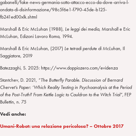
gabanelli/fake-news-germania-sotto-attacco-ecco-da-dove-arriva-l-
ondata-di-disinformazione/98c5f6e1-f790-45de-b125-
fb241ed00xlk.shtml
Marshall & Eric McLuhan (1988),
Le leggi dei media
, Marshall e Eric
McLuhan, Edizoni Lavoro Roma, 1994.
Marshall & Eric McLuhan, (2017)
Le tetradi perdute di McLuhan
, Il
Saggiatore, 2019
Batezzaghi, S. 2025: https://www.doppiozero.com/evidenza
Stantchev
,
D. 2021,
“The Butterfly Parable. Discussion of Bernard
Chervet’s Paper: ‘Which Reality Testing in Psychoanalysis at the Period
of the Post-Truth? From Kettle Logic to Cauldron to the Witch Trial”,
FEP
Bullettin, n. 75
Vedi anche:
Umani-Robot: una relazione pericolosa? – Ottobre 2017