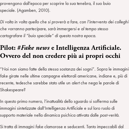
provengono dall’epoca per scoprire la sua tenebra, il suo buio
speciale. (Agamben, 2010).
Di volta in volta quello che si proverà a fare, con l’intervento dei colleghi
che vorranno partecipare, sarà immergersi e al tempo stesso
cartografare il “buio speciale” di questa nostra epoca.
Pilot: #
e Intelligenza Artificiale.
Fake
news
Ovvero del non credere più ai propri occhi
“Noi
non
siamo fatte della stessa sostanza dei sogni”. Sopra le immagini
fake
girate nelle ultime campagne elettorali americane, indiane e, più di
recente, tedesche sarebbe stato utile un
alert
che nega le parole di
Shakespeare?
In questo primo numero, l’inattualità dello sguardo si sofferma sulle
immagini sintetizzate dall’Intelligenza Artificiale e sul loro ruolo di
supporto materiale nella dinamica psichica attivata dalle
post-verità
.
Si tratta di immagini
fake
clamorose e seducenti. Tanto impeccabili dal