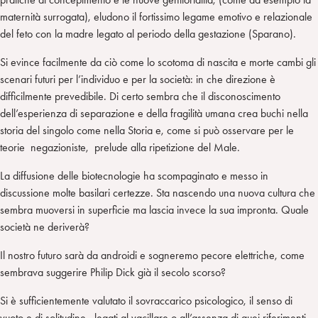
maternità surrogata), eludono il fortissimo legame emotivo e relazionale
del feto con la madre legato al periodo della gestazione (Sparano).
Si evince facilmente da ciò come lo scotoma di nascita e morte cambi gli
scenari futuri per l’individuo e per la società: in che direzione è
difficilmente prevedibile. Di certo sembra che il disconoscimento
dell’esperienza di separazione e della fragilità umana crea buchi nella
storia del singolo come nella Storia e, come si può osservare per le
teorie negazioniste, prelude alla ripetizione del Male.
La diffusione delle biotecnologie ha scompaginato e messo in
discussione molte basilari certezze. Sta nascendo una nuova cultura che
sembra muoversi in superficie ma lascia invece la sua impronta. Quale
società ne deriverà?
Il nostro futuro sarà da androidi e sogneremo pecore elettriche, come
sembrava suggerire Philip Dick già il secolo scorso?
Si è sufficientemente valutato il sovraccarico psicologico, il senso di
vuoto e di solitudine , legati al vacillare o all’assenza di quei riferimenti