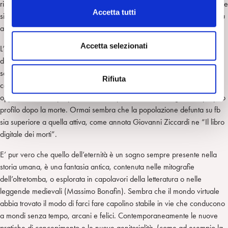
rincorsa affannosa per stare al passo accentua la tendenza a cancellare
c
Accetta tutti
sia memoria individuale sia la Storia (Gherardo Ugolini), legandoci più
o
al fare e togliendo così spazio all’ elaborazione dei fatti medesimi.
n
s
Accetta selezionati
L’allungamento della vita media intanto, le cancellazioni delle tracce
e
dell’invecchiamento convivono con lo scomparire delle manifestazioni
n
sociali e dei riti legati alla separazione. In Giappone si costruisce una
Rifiuta
s
cabina telefonica da cui poter telefonare ai propri cari scomparsi,
o
oppure Facebook propone modalità per continuare a gestire il proprio
profilo dopo la morte. Ormai sembra che la popolazione defunta su fb
sia superiore a quella attiva, come annota Giovanni Ziccardi ne “Il libro
digitale dei morti”.
E’ pur vero che quello dell’eternità è un sogno sempre presente nella
storia umana, è una fantasia antica, contenuta nelle mitografie
dell’oltretomba, o esplorata in capolavori della letteratura o nelle
leggende medievali (Massimo Bonafin). Sembra che il mondo virtuale
abbia trovato il modo di farci fare capolino stabile in vie che conducono
a mondi senza tempo, arcani e felici. Contemporaneamente le nuove
pratiche di concepimento e le nuove genitorialità, (come ad esempio la