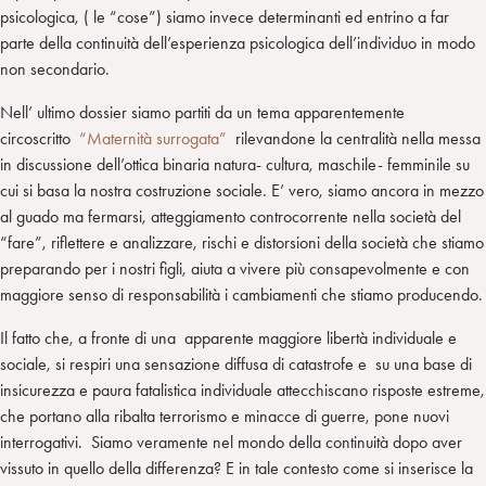
psicologica, ( le “cose”) siamo invece determinanti ed entrino a far
parte della continuità dell’esperienza psicologica dell’individuo in modo
non secondario.
Nell’ ultimo dossier siamo partiti da un tema apparentemente
circoscritto
“Maternità surrogata”
rilevandone la centralità nella messa
in discussione dell’ottica binaria natura- cultura, maschile- femminile su
cui si basa la nostra costruzione sociale. E’ vero, siamo ancora in mezzo
al guado ma fermarsi, atteggiamento controcorrente nella società del
“fare”, riflettere e analizzare, rischi e distorsioni della società che stiamo
preparando per i nostri figli, aiuta a vivere più consapevolmente e con
maggiore senso di responsabilità i cambiamenti che stiamo producendo.
Il fatto che, a fronte di una apparente maggiore libertà individuale e
sociale, si respiri una sensazione diffusa di catastrofe e su una base di
insicurezza e paura fatalistica individuale attecchiscano risposte estreme,
che portano alla ribalta terrorismo e minacce di guerre, pone nuovi
interrogativi. Siamo veramente nel mondo della continuità dopo aver
vissuto in quello della differenza? E in tale contesto come si inserisce la