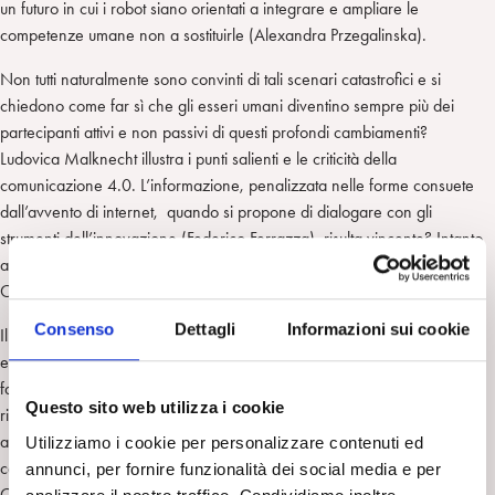
un futuro in cui i robot siano orientati a integrare e ampliare le
competenze umane non a sostituirle (Alexandra Przegalinska).
Non tutti naturalmente sono convinti di tali scenari catastrofici e si
chiedono come far sì che gli esseri umani diventino sempre più dei
partecipanti attivi e non passivi di questi profondi cambiamenti?
Ludovica Malknecht illustra i punti salienti e le criticità della
comunicazione 4.0. L’informazione, penalizzata nelle forme consuete
dall’avvento di internet, quando si propone di dialogare con gli
strumenti dell’innovazione (Federico Ferrazza), risulta vincente? Intanto
anche l’informazione televisiva sembra prendere le misure (Carla
Cucchiarelli) per dialogare con le nuove forme di comunicazione.
Consenso
Dettagli
Informazioni sui cookie
Il confine tra umani e robot sembra assottigliarsi, così il confine tra vero
e falso e quello tra reale e virtuale, con un proliferare delle cosiddette
fake news, fonti di confusione e disillusione. Per questo la capacità di
Questo sito web utilizza i cookie
riflessione, analisi e dialogo, capitale squisitamente umano, deve
affinarsi per non essere seconda alla velocità dei fatti nella loro
Utilizziamo i cookie per personalizzare contenuti ed
concretezza ed assertività. E proprio per questo c’è necessità che
annunci, per fornire funzionalità dei social media e per
Cultura, Letteratura e Arte intervengano nella opera di esplorazione e