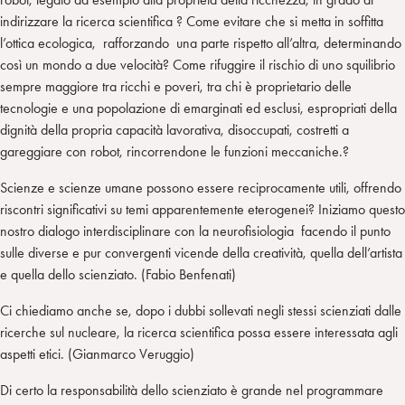
indirizzare la ricerca scientifica ? Come evitare che si metta in soffitta
l’ottica ecologica, rafforzando una parte rispetto all’altra, determinando
così un mondo a due velocità? Come rifuggire il rischio di uno squilibrio
sempre maggiore tra ricchi e poveri, tra chi è proprietario delle
tecnologie e una popolazione di emarginati ed esclusi, espropriati della
dignità della propria capacità lavorativa, disoccupati, costretti a
gareggiare con robot, rincorrendone le funzioni meccaniche.?
Scienze e scienze umane possono essere reciprocamente utili, offrendo
riscontri significativi su temi apparentemente eterogenei? Iniziamo questo
nostro dialogo interdisciplinare con la neurofisiologia facendo il punto
sulle diverse e pur convergenti vicende della creatività, quella dell’artista
e quella dello scienziato. (Fabio Benfenati)
Ci chiediamo anche se, dopo i dubbi sollevati negli stessi scienziati dalle
ricerche sul nucleare, la ricerca scientifica possa essere interessata agli
aspetti etici. (Gianmarco Veruggio)
Di certo la responsabilità dello scienziato è grande nel programmare