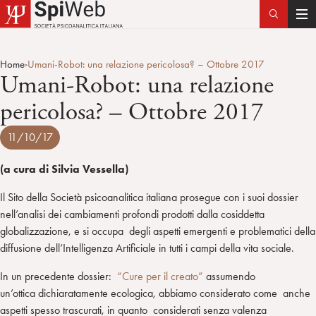
T
o
g
Home
Umani-Robot: una relazione pericolosa? – Ottobre 2017
>
g
Umani-Robot: una relazione
l
pericolosa? – Ottobre 2017
e
n
11/10/17
a
v
(a cura di Silvia Vessella)
i
g
Il Sito della Società psicoanalitica italiana prosegue con i suoi dossier
a
nell’analisi dei cambiamenti profondi prodotti dalla cosiddetta
t
globalizzazione, e si occupa degli aspetti emergenti e problematici della
i
diffusione dell’Intelligenza Artificiale in tutti i campi della vita sociale.
o
n
In un precedente dossier:
“Cure per il creato”
assumendo
un’ottica dichiaratamente ecologica, abbiamo considerato come anche
aspetti spesso trascurati, in quanto considerati senza valenza