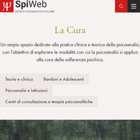
T
o
g
La Cura
g
l
Un ampio spazio dedicato alla pratica clinica e teorica della psicoanalisi,
e
con l’obiettivo di esplorare le modalità con cui la psicoanalisi si applica
n
alla cura della sofferenza psichica.​
a
v
i
Teoria e clinica
Bambini e Adolescenti
g
Psicoanalisi e Istituzioni
a
t
Centri di consultazione e terapie psicoanalitiche
i
o
n