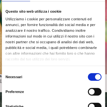
Questo sito web utilizza i cookie
Utilizziamo i cookie per personalizzare contenuti ed
annunci, per fornire funzionalità dei social media e per
analizzare il nostro traffico. Condividiamo inoltre
informazioni sul modo in cui utilizzi il nostro sito con i
nostri partner che si occupano di analisi dei dati web,
pubblicità e social media, i quali potrebbero combinarle
con altre informazioni che hai fornito loro o che hanno
raccolto dal tuo utilizzo dei loro servizi.
S
BAMBINI E ADOLESCENTI
Necessari
e
La consultazione Psicoanalitica: Adolescenti
l
e
Preferenze
z
i
o
Statistiche