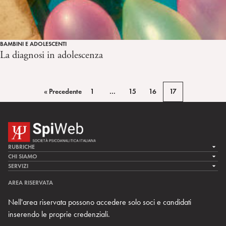
BAMBINI E ADOLESCENTI
La diagnosi in adolescenza
« Precedente
1
…
15
16
17
RUBRICHE
LA CURA
CHI SIAMO
LA SPI
SERVIZI
LA RICERCA
SPIPEDIA
TEAM DI SPIWEB
AREA RISERVATA
CULTURA E SOCIETÀ
CERCA UNO PSICOANALISTA
CONTATTI
Nell'area riservata possono accedere solo soci e candidati
MULTIMEDIA
ARCHIVIO STORICO
inserendo le proprie credenziali.
RIVISTE
AREA INTERNAZIONALE