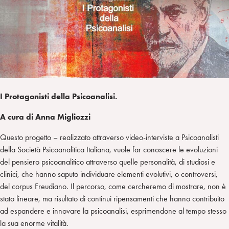
i
t
a
n
e
m
r
I Protagonisti della Psicoanalisi.
A cura di Anna Migliozzi
Questo progetto – realizzato attraverso video-interviste a Psicoanalisti
della Società Psicoanalitica Italiana, vuole far conoscere le evoluzioni
del pensiero psicoanalitico attraverso quelle personalità, di studiosi e
clinici, che hanno saputo individuare elementi evolutivi, o controversi,
del corpus Freudiano. Il percorso, come cercheremo di mostrare, non è
stato lineare, ma risultato di continui ripensamenti che hanno contribuito
ad espandere e innovare la psicoanalisi, esprimendone al tempo stesso
la sua enorme vitalità.