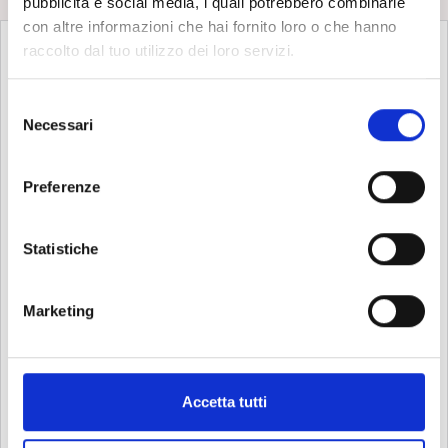
pubblicità e social media, i quali potrebbero combinarle
con altre informazioni che hai fornito loro o che hanno
raccolto dal tuo utilizzo dei loro servizi.
S
Necessari
e
l
e
Preferenze
z
i
o
Statistiche
n
e
Marketing
d
e
l
c
Accetta tutti
o
n