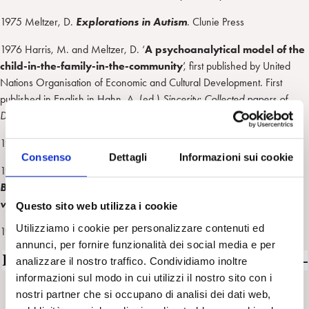
1975 Meltzer, D.
Explorations in Autism
. Clunie Press
1976 Harris, M. and Meltzer, D. ‘
A psychoanalytical model of the
child-in-the-family-in-the-community
’, first published by United
Nations Organisation of Economic and Cultural Development. First
published in English in Hahn, A. (ed.)
Sincerity: Collected papers of
Donald Meltzer
. Karnak, 1994.
1978 Meltzer, D.
The Kleinian Development
. Clunie Press.
Consenso
Dettagli
Informazioni sui cookie
1988 Harris Williams, M. and Meltzer, D.
The Apprehension of
Beauty: the role of aesthetic conflict in development, art and
violence
. Clunie Press.
Questo sito web utilizza i cookie
Utilizziamo i cookie per personalizzare contenuti ed
1992 Meltzer, D.
The Claustrum
. Clunie Press.
annunci, per fornire funzionalità dei social media e per
Per la serie I protagonisti della Psicoanalisi –
analizzare il nostro traffico. Condividiamo inoltre
I PROTAGONISTI
informazioni sul modo in cui utilizzi il nostro sito con i
nostri partner che si occupano di analisi dei dati web,
guarda tutti i contenuti della serie: