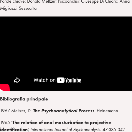
Parole chiave: Donald Meltzer; Psicoanalisi; Giuseppe Di Chiara; Anna
Migliozzi; Sessualità
Bibliografia principale
1967 Meltzer, D.
The Psychoanalytical Process
. Heinemann
1965 ‘
The relation of anal masturbation to projective
identification
’,
International Journal of Psychoanalysis
. 47:335-342