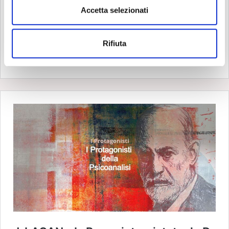
s
Accetta selezionati
e
n
Rifiuta
s
o