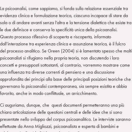
La psicoanalisi, come sappiamo, si fonda sulla relazione essenziale tra
evidenza clinica e formulazione teorica, ciascuna incapace di stare da
sola o di andare avanti senza l’altra e la tensione dialettica che esiste tra
le due definisce e conserva la specificità unica della psicoanalisi.
Questo processo riflessivo di scoperta e riscoperta, informato
dall’interazione tra esperienza clinica e assunzione teorica, è il fulcro
del processo analitico. Se Green (2004) si è lamentato spesso che molti
psicoanalisti si rifugiano nella propria teoria, non discutendo i loro
concetti e presupposti sottostanti, al contrario, vorremmo mostrare come
una influenza tra diverse correnti di pensiero e una discussione
approfondita dei principi alla base delle principali posizioni teoriche che
governano la psicoanalisi contemporanea, sia sempre esistita e abbia
favorito, anche in modo conflittuale, un arricchimento.
Ci auguriamo, dunque, che questi documenti permetteranno una più
chiara articolazione delle questioni centrali e delle idee che si sono
presentate nello sviluppo del corpus psicoanalitico. Le interviste saranno
effettuate da Anna Migliozzi, psicoanalista e esperta di bambini e