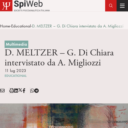
T
o
g
Home
Educational
D. MELTZER – G. Di Chiara intervistato da A. Migliozzi
>
>
g
l
e
Multimedia
n
D. MELTZER – G. Di Chiara
a
intervistato da A. Migliozzi
v
i
11 lug 2023
EDUCATIONAL
g
a
E
S
L
X
F
T
t
Condividi:
M
t
i
/
B
e
i
A
a
n
T
l
o
I
m
k
w
e
n
L
p
e
i
g
a
d
t
r