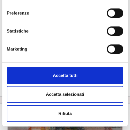
l
e
Preferenze
z
i
o
Statistiche
n
e
Marketing
d
e
l
c
Accetta tutti
o
n
s
Accetta selezionati
e
n
Rifiuta
s
o