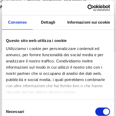
2020 Steiner, J.
Illusion, Disillusion, and Irony in
Psychoanalysis
. Routledge.
Per la serie I protagonisti della Psicoanalisi – I
Consenso
Dettagli
Informazioni sui cookie
PROTAGONISTI
guarda tutti i contenuti della serie:
Questo sito web utilizza i cookie
Utilizziamo i cookie per personalizzare contenuti ed
annunci, per fornire funzionalità dei social media e per
analizzare il nostro traffico. Condividiamo inoltre
informazioni sul modo in cui utilizzi il nostro sito con i
nostri partner che si occupano di analisi dei dati web,
pubblicità e social media, i quali potrebbero combinarle
con altre informazioni che hai fornito loro o che hanno
raccolto dal tuo utilizzo dei loro servizi.
S
Necessari
e