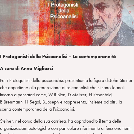
i
t
a
n
e
m
r
I Protagonisti della Psicoanalisi – La contemporaneità
A cura di Anna Migliozzi
Per i Protagonisti della psicoanalisi, presentiamo la figura di John Steiner
che appartiene alla generazione di psicoanalisti che si sono formati
intorno a pensatori come, W.R.Bion, D.Meltzer, H.Rosenfeld,
E.Brenmann, H.Segal, B.Joseph e rappresenta, insieme ad altri, la
scena contemporanea della Psicoanalisi.
Steiner, nel corso della sua carriera, ha approfondito il tema delle
organizzazioni patologiche con particolare riferimento ai funzionamenti