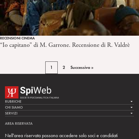
RECENSIONI CINEMA
“Io capitano” di M. Garrone. Recensione di R. Valdrè
1
2
Successivo »
RUBRICHE
LA CURA
CHI SIAMO
LA SPI
SERVIZI
LA RICERCA
SPIPEDIA
TEAM DI SPIWEB
AREA RISERVATA
CULTURA E SOCIETÀ
CERCA UNO PSICOANALISTA
CONTATTI
Nell'area riservata possono accedere solo soci e candidati
MULTIMEDIA