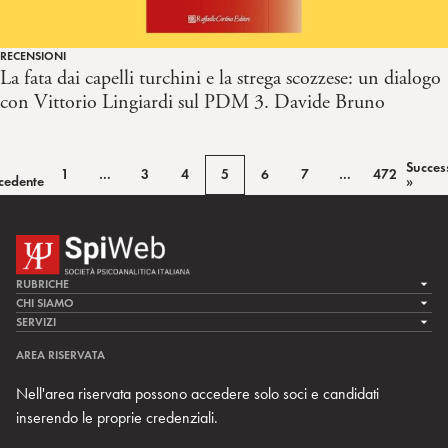
RECENSIONI
La fata dai capelli turchini e la strega scozzese: un dialogo
con Vittorio Lingiardi sul PDM 3. Davide Bruno
Succes
1
…
3
4
5
6
7
…
472
cedente
»
RUBRICHE
LA CURA
CHI SIAMO
LA SPI
SERVIZI
LA RICERCA
SPIPEDIA
TEAM DI SPIWEB
AREA RISERVATA
CULTURA E SOCIETÀ
CERCA UNO PSICOANALISTA
CONTATTI
Nell'area riservata possono accedere solo soci e candidati
MULTIMEDIA
ARCHIVIO STORICO
inserendo le proprie credenziali.
RIVISTE
AREA INTERNAZIONALE
CENTRI LOCALI DELLA SPI