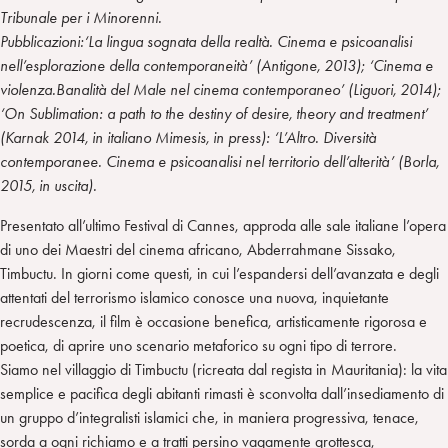
Tribunale per i Minorenni.
Pubblicazioni:‘La lingua sognata della realtà. Cinema e psicoanalisi
nell’esplorazione della contemporaneità’ (Antigone, 2013); ‘Cinema e
violenza.Banalità del Male nel cinema contemporaneo’ (Liguori, 2014);
‘On Sublimation: a path to the destiny of desire, theory and treatment’
(Karnak 2014, in italiano Mimesis, in press): ‘L’Altro. Diversità
contemporanee. Cinema e psicoanalisi nel territorio dell’alterità’ (Borla,
2015, in uscita).
Presentato all’ultimo Festival di Cannes, approda alle sale italiane l’opera
di uno dei Maestri del cinema africano, Abderrahmane Sissako,
Timbuctu. In giorni come questi, in cui l’espandersi dell’avanzata e degli
attentati del terrorismo islamico conosce una nuova, inquietante
recrudescenza, il film è occasione benefica, artisticamente rigorosa e
poetica, di aprire uno scenario metaforico su ogni tipo di terrore.
Siamo nel villaggio di Timbuctu (ricreata dal regista in Mauritania): la vita
semplice e pacifica degli abitanti rimasti è sconvolta dall’insediamento di
un gruppo d’integralisti islamici che, in maniera progressiva, tenace,
sorda a ogni richiamo e a tratti persino vagamente grottesca,