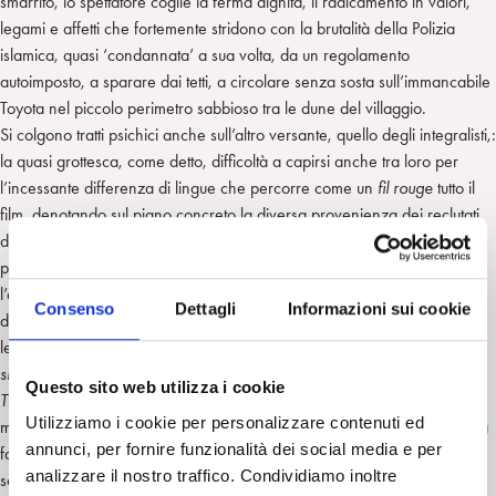
smarrito, lo spettatore coglie la ferma dignità, il radicamento in valori,
legami e affetti che fortemente stridono con la brutalità della Polizia
islamica, quasi ‘condannata’ a sua volta, da un regolamento
autoimposto, a sparare dai tetti, a circolare senza sosta sull’immancabile
Toyota nel piccolo perimetro sabbioso tra le dune del villaggio.
Si colgono tratti psichici anche sull’altro versante, quello degli integralisti,:
la quasi grottesca, come detto, difficoltà a capirsi anche tra loro per
l’incessante differenza di lingue che percorre come un
fil rouge
tutto il
film, denotando sul piano concreto la diversa provenienza dei reclutati
del terrore, com’è noto, sia in senso più metaforico uno dei punti
psicologici a mio avviso più acuti del film: la perenne
incomunicabilità
,
l’assenza di quel
linguaggio
condiviso che è alla base della civiltà e
Consenso
Dettagli
Informazioni sui cookie
dello strutturarsi dei gruppi umani. Il nodo conflittuale del linguaggio si
lega all’altro vertice psicoanalitico con cui possiamo leggere il film: il
simbolo.
Questo sito web utilizza i cookie
Timbuctu
non è la narrazione del terrore in un villaggio nordafricano,
Utilizziamo i cookie per personalizzare contenuti ed
ma è metafora rigorosa, che non cede a proclami urlati né indugia sulla
annunci, per fornire funzionalità dei social media e per
facile rappresentazione della violenza, di
ogni
terrorismo. L’abuso, il
analizzare il nostro traffico. Condividiamo inoltre
sopruso, la sopraffazione sono gli stessi di quanto può accadere in un