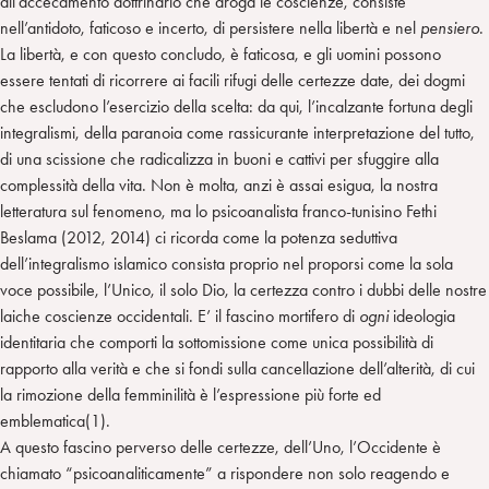
all’accecamento dottrinario che droga le coscienze, consiste
nell’antidoto, faticoso e incerto, di persistere nella libertà e nel
pensiero
.
La libertà, e con questo concludo, è faticosa, e gli uomini possono
essere tentati di ricorrere ai facili rifugi delle certezze date, dei dogmi
che escludono l’esercizio della scelta: da qui, l’incalzante fortuna degli
integralismi, della paranoia come rassicurante interpretazione del tutto,
di una scissione che radicalizza in buoni e cattivi per sfuggire alla
complessità della vita. Non è molta, anzi è assai esigua, la nostra
letteratura sul fenomeno, ma lo psicoanalista franco-tunisino Fethi
Beslama (2012, 2014) ci ricorda come la potenza seduttiva
dell’integralismo islamico consista proprio nel proporsi come la sola
voce possibile, l’Unico, il solo Dio, la certezza contro i dubbi delle nostre
laiche coscienze occidentali. E’ il fascino mortifero di
ogni
ideologia
identitaria che comporti la sottomissione come unica possibilità di
rapporto alla verità e che si fondi sulla cancellazione dell’alterità, di cui
la rimozione della femminilità è l’espressione più forte ed
emblematica(1).
A questo fascino perverso delle certezze, dell’Uno, l’Occidente è
chiamato “psicoanaliticamente” a rispondere non solo reagendo e