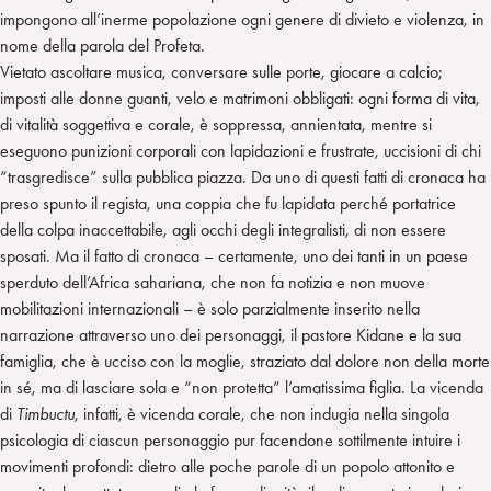
impongono all’inerme popolazione ogni genere di divieto e violenza, in
nome della parola del Profeta.
Vietato ascoltare musica, conversare sulle porte, giocare a calcio;
imposti alle donne guanti, velo e matrimoni obbligati: ogni forma di vita,
di vitalità soggettiva e corale, è soppressa, annientata, mentre si
eseguono punizioni corporali con lapidazioni e frustrate, uccisioni di chi
“trasgredisce” sulla pubblica piazza. Da uno di questi fatti di cronaca ha
preso spunto il regista, una coppia che fu lapidata perché portatrice
della colpa inaccettabile, agli occhi degli integralisti, di non essere
sposati. Ma il fatto di cronaca – certamente, uno dei tanti in un paese
sperduto dell’Africa sahariana, che non fa notizia e non muove
mobilitazioni internazionali – è solo parzialmente inserito nella
narrazione attraverso uno dei personaggi, il pastore Kidane e la sua
famiglia, che è ucciso con la moglie, straziato dal dolore non della morte
in sé, ma di lasciare sola e “non protetta” l’amatissima figlia. La vicenda
di
Timbuctu
, infatti, è vicenda corale, che non indugia nella singola
psicologia di ciascun personaggio pur facendone sottilmente intuire i
movimenti profondi: dietro alle poche parole di un popolo attonito e