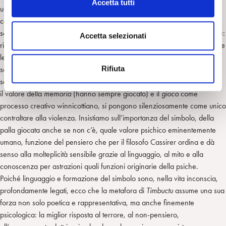
Accetta tutti
un’ipotetica isola di libertà. I soppressi non rispondono qui alla violenza
o
con violenza; non ne hanno i mezzi, la tradizione (il regista non si
n
scaglia, infatti, contro l’Islam moderato che governa la vita del villaggio):
s
Accetta selezionati
rispondono con una dignità che è frutto della consapevolezza di radici e
e
legami condivisi e che trova la sua espressione e sintesi nella poetica
n
Rifiuta
scena della partita dove è contenuto un duplice messaggio di possibile
s
salvezza. L’uso del
simbolo
(il pallone che manca) al posto dell’oggetto,
o
il valore della
memoria
(hanno sempre giocato) e il
gioco
come
processo creativo winnicottiano, si pongono silenziosamente come unico
contraltare alla violenza. Insistiamo sull’importanza del simbolo, della
palla giocata anche se non c’è, quale valore psichico eminentemente
umano, funzione del pensiero che per il filosofo Cassirer ordina e dà
senso alla molteplicità sensibile grazie al linguaggio, al mito e alla
conoscenza per astrazioni quali funzioni originarie della psiche.
Poiché linguaggio e formazione del simbolo sono, nella vita inconscia,
profondamente legati, ecco che la metafora di
Timbuctu
assume una sua
forza non solo poetica e rappresentativa, ma anche finemente
psicologica: la miglior risposta al terrore, al non-pensiero,