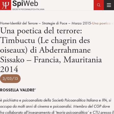
T
o
g
Home
Identikit del Terrore – Strategie di Pace – Marzo 2015
Una poetica de
>
>
g
Una poetica del terrore:
l
Timbuctu (Le chagrin des
e
n
oiseaux) di Abderrahmane
a
v
Sissako – Francia, Mauritania
i
2014
g
a
3/03/15
t
i
ROSSELLA VALDRE’
o
n
è psichiatra e psicoanalista della Società Psicoanalitica Italiana e IPA, si
occupa da molti anni di cinema e psicoanalisi. Membro del CGP dove
ha collaborato all’insegnamento di ‘teoria psicoanalitica’ e CTU presso il