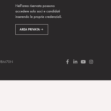
Nell'area riservata possono
accedere solo soci e candidati
inserendo le proprie credenziali.
AREA PRIVATA
 SUBM70N
F
L
Y
I
a
i
o
n
c
n
u
s
e
k
T
t
b
e
u
a
o
d
b
g
o
I
e
r