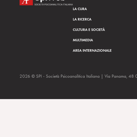
o
LA CURA
LA RICERCA
CULTURA E SOCIETÀ
MULTIMEDIA
AREA INTERNAZIONALE
2026 © SPI - Società Psicoanalitica Italiana | Via Panam