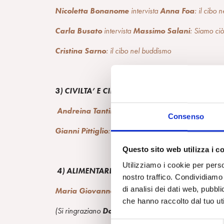
Nicoletta
Bonanome
intervista
Anna Foa
: il cibo 
C
arla Busato
intervista
Massimo Salani
: Siamo c
Cristina Sarno
: il cibo nel buddismo
3) CIVILTA’ E CIBO
Andreina Tantini
: la relazione neonatale attravers
Consenso
Gianni Pittiglio
: arte a tavola: medioevo e rinascime
Questo sito web utilizza i c
Utilizziamo i cookie per perso
4) ALIMENTARE LA PACE
nostro traffico. Condividiamo 
di analisi dei dati web, pubbl
Maria Giovanna Onorati
: integrazione e gastron
che hanno raccolto dal tuo uti
(Si ringraziano
Daniela Bonomo, l’ Università Ga