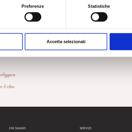
sopravvivenza: cibo e culture indigene
Preferenze
Statistiche
la Cordone
)
ne. L’esperienza delle donne colombiane
Accetta selezionati
E AL CIBO
onfiggere
n il cibo
CHI SIAMO
SERVIZI