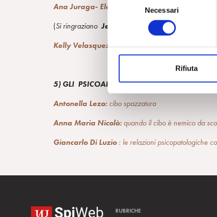
S
Ana Juraga- Elena Lipari
.
Ecologia globale per la 
Necessari
e
l
(
Si ringraziano
Jessica Thomas -IFAD- e Antonel
e
Kelly Velasquez
: il cibo, una via per la liberazio
z
i
Rifiuta
o
n
5) GLI PSICOANALISTI E LE PATOLOGIE LEGAT
e
Antonella Lezo:
c
ibo spazzatura
d
e
Anna Maria Nicolò:
q
uando il cibo è nemico da sc
l
c
Giancarlo Di Luzio
: le relazioni psicopatologiche co
o
n
s
e
n
s
RUBRICHE