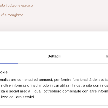
nella tradizione ebraica
iò che mangiamo
o l’allattamento e le sue rappresentazioni nel tempo
Dettagli
nto
ookie
nalizzare contenuti ed annunci, per fornire funzionalità dei socia
inoltre informazioni sul modo in cui utilizzi il nostro sito con i n
icità e social media, i quali potrebbero combinarle con altre inform
omia
lizzo dei loro servizi.
stronomica di Pollenzo e l’UNHCR
)