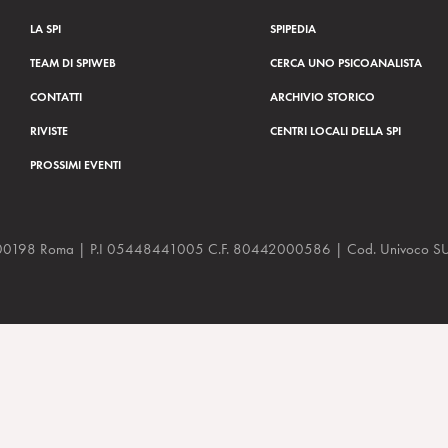
LA SPI
SPIPEDIA
TEAM DI SPIWEB
CERCA UNO PSICOANALISTA
CONTATTI
ARCHIVIO STORICO
RIVISTE
CENTRI LOCALI DELLA SPI
PROSSIMI EVENTI
a, 48 00198 Roma | P.I 05448441005 C.F. 80442000586 | Cod. Univoco