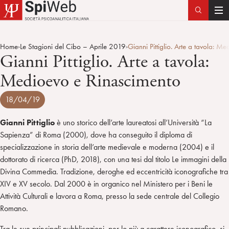
T
o
g
Home
Le Stagioni del Cibo – Aprile 2019
Gianni Pittiglio. Arte a tavola: M
>
>
g
Gianni Pittiglio. Arte a tavola:
l
Medioevo e Rinascimento
e
n
18/04/19
a
v
Gianni Pittiglio
è uno storico dell’arte laureatosi all’Università “La
i
Sapienza” di Roma (2000), dove ha conseguito il diploma di
g
specializzazione in storia dell’arte medievale e moderna (2004) e il
a
dottorato di ricerca (PhD, 2018), con una tesi dal titolo Le immagini della
t
Divina Commedia. Tradizione, deroghe ed eccentricità iconografiche tra
i
XIV e XV secolo. Dal 2000 è in organico nel Ministero per i Beni le
o
Attività Culturali e lavora a Roma, presso la sede centrale del Collegio
n
Romano.
Tra le sue principali pubblicazioni, per lo più a carattere iconografico, si