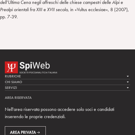
dell’Ultima Cena negli affreschi delle chiese campestri delle Alpi e
Prealpi orientali fra XIII e XVII secolo
, in «Vultus ecclesiae», 8 (2007),
pp. 7-39.
RUBRICHE
LA CURA
CHI SIAMO
LA SPI
SERVIZI
LA RICERCA
SPIPEDIA
TEAM DI SPIWEB
AREA RISERVATA
CULTURA E SOCIETÀ
CERCA UNO PSICOANALISTA
CONTATTI
Nell'area riservata possono accedere solo soci e candidati
MULTIMEDIA
ARCHIVIO STORICO
inserendo le proprie credenziali.
RIVISTE
AREA INTERNAZIONALE
CENTRI LOCALI DELLA SPI
PROSSIMI EVENTI
AREA PRIVATA