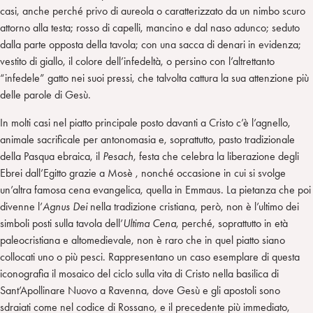
casi, anche perché privo di aureola o caratterizzato da un nimbo scuro
attorno alla testa; rosso di capelli, mancino e dal naso adunco; seduto
dalla parte opposta della tavola; con una sacca di denari in evidenza;
vestito di giallo, il colore dell’infedeltà, o persino con l’altrettanto
“infedele” gatto nei suoi pressi, che talvolta cattura la sua attenzione più
delle parole di Gesù.
In molti casi nel piatto principale posto davanti a Cristo c’è l’agnello,
animale sacrificale per antonomasia e, soprattutto, pasto tradizionale
della Pasqua ebraica, il
Pesach
, festa che celebra la liberazione degli
Ebrei dall’Egitto grazie a Mosè , nonché occasione in cui si svolge
un’altra famosa cena evangelica, quella in Emmaus. La pietanza che poi
divenne l’
Agnus Dei
nella tradizione cristiana, però, non è l’ultimo dei
simboli posti sulla tavola dell’
Ultima Cena
, perché, soprattutto in età
paleocristiana e altomedievale, non è raro che in quel piatto siano
collocati uno o più pesci. Rappresentano un caso esemplare di questa
iconografia il mosaico del ciclo sulla vita di Cristo nella basilica di
Sant’Apollinare Nuovo a Ravenna, dove Gesù e gli apostoli sono
sdraiati come nel codice di Rossano, e il precedente più immediato,