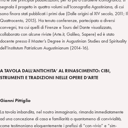
segnala il progetto in quattro volumi sull’Iconografia Agostiniana, di cui
sono finora stati pubblicati i primi due (Dalle origini al XIV secolo, 2011; Il
Quattrocento, 2015). Ha tenuto conferenze, partecipato a diversi
convegni, tra cui quelli di Firenze e Tours del Dante visualizzato,
collaborato con alcune riviste (Arte.it, Galileo, Sapere) ed è stato
docente presso il Master’s Degree in Augustinian Studies and Spirituality​
dell’Institutum Patristicum Augustinianum (2014-16).
A TAVOLA DALL’ANTICHITA’ AL RINASCIMENTO: CIBI,
STRUMENTI E TRADIZIONI NELLE OPERE D’ARTE
Gianni Pittiglio
La tavola imbandita, nel nostro immaginario, rimanda immediatamente
ad una concezione di casa e familiarità o quantomeno di convivialità,
come testimoniano eloquentemente i prefissi di “con-vivio” e “sim-