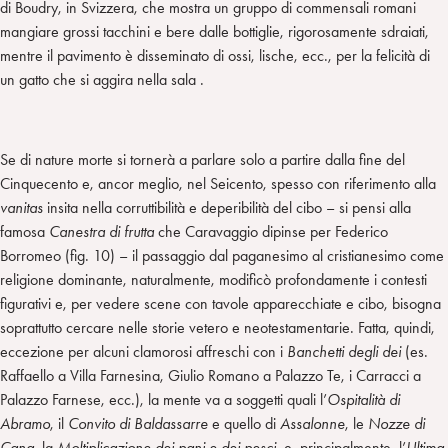
di Boudry, in Svizzera, che mostra un gruppo di commensali romani
mangiare grossi tacchini e bere dalle bottiglie, rigorosamente sdraiati,
mentre il pavimento è disseminato di ossi, lische, ecc., per la felicità di
un gatto che si aggira nella sala .
Se di nature morte si tornerà a parlare solo a partire dalla fine del
Cinquecento e, ancor meglio, nel Seicento, spesso con riferimento alla
vanitas
insita nella corruttibilità e deperibilità del cibo – si pensi alla
famosa
Canestra di frutta
che Caravaggio dipinse per Federico
Borromeo (fig. 10) – il passaggio dal paganesimo al cristianesimo come
religione dominante, naturalmente, modificò profondamente i contesti
figurativi e, per vedere scene con tavole apparecchiate e cibo, bisogna
soprattutto cercare nelle storie vetero e neotestamentarie. Fatta, quindi,
eccezione per alcuni clamorosi affreschi con i
Banchetti degli dei
(es.
Raffaello a Villa Farnesina, Giulio Romano a Palazzo Te, i Carracci a
Palazzo Farnese, ecc.), la mente va a soggetti quali l’
Ospitalità di
Abramo
, il
Convito di Baldassarre
e quello di
Assalonne
, le
Nozze di
Cana
, la
Moltiplicazione dei pani e dei pesci
, e, principalmente, l’
Ultima