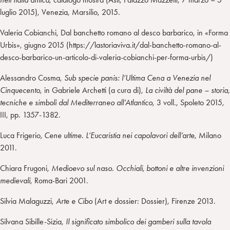
luglio 2015), Venezia, Marsilio, 2015.
Valeria Cobianchi, Dal banchetto romano al desco barbarico, in «Forma
Urbis», giugno 2015 (https://lastoriaviva.it/dal-banchetto-romano-al-
desco-barbarico-un-articolo-di-valeria-cobianchi-per-forma-urbis/)
Alessandro Cosma,
Sub specie panis: l’Ultima Cena a Venezia nel
Cinquecento
, in Gabriele Archetti (a cura di),
La civiltà del pane – storia,
tecniche e simboli dal Mediterraneo all’Atlantico
, 3 voll., Spoleto 2015,
III, pp. 1357-1382.
Luca Frigerio
, Cene ultime. L’Eucaristia nei capolavori dell’arte
, Milano
2011.
Chiara Frugoni,
Medioevo sul naso. Occhiali, bottoni e altre invenzioni
medievali
, Roma-Bari 2001.
Silvia Malaguzzi,
Arte e Cibo
(Art e dossier: Dossier), Firenze 2013.
Silvana Sibille-Sizia,
Il significato simbolico dei gamberi sulla tavola