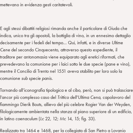
mettevano in evidenza gesti caritatevoli.
E agli stessi dibattiti religiosi rimanda anche il particolare di Giuda che
indica, unico tra gli apostoli, la bottiglia di vino, in un ennesimo dettaglio
decisamente per i fedeli del tempo… Qui, infatti, e in diverse
Ultime
Cene
del secondo Cinquecento, attraverso questo espediente, il
traditore per antonomasia viene equiparato agli eretici riformati, che
prevedevano la comunione per i laici sotto le due specie (pane e vino),
mentre il Concilio di Trento nel 1551 aveva stabilito per loro solo la
comunione
sub specie panis
.
Tornando all’iconografia tipologica e al cibo, però, non si può tralasciare
l’ancor più complesso caso del
Trittico dell’Ultima Cena
, capolavoro del
fiammingo Dierik Bouts, allievo del più celebre Rogier Van der Weyden,
filologicamente ambientata nella stanza al piano superiore di un edificio,
in latino
coenaculum
(
Lc
22, 12;
Mc
14, 15; fig. 33).
Realizzato tra 1464 e 1468, per la collegiata di San Pietro a Lovanio