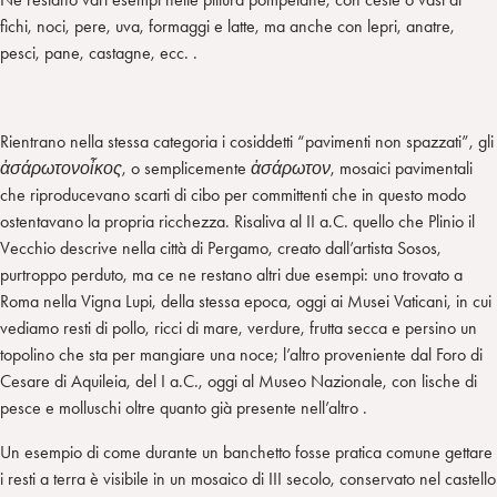
fichi, noci, pere, uva, formaggi e latte, ma anche con lepri, anatre,
pesci, pane, castagne, ecc. .
Rientrano nella stessa categoria i cosiddetti “pavimenti non spazzati”, gli
ἀ
σάρωτονοἶκος
, o semplicemente
ἀσάρωτον
, mosaici pavimentali
che riproducevano scarti di cibo per committenti che in questo modo
ostentavano la propria ricchezza. Risaliva al II a.C. quello che Plinio il
Vecchio descrive nella città di Pergamo, creato dall’artista Sosos,
purtroppo perduto, ma ce ne restano altri due esempi: uno trovato a
Roma nella Vigna Lupi, della stessa epoca, oggi ai Musei Vaticani, in cui
vediamo resti di pollo, ricci di mare, verdure, frutta secca e persino un
topolino che sta per mangiare una noce; l’altro proveniente dal Foro di
Cesare di Aquileia, del I a.C., oggi al Museo Nazionale, con lische di
pesce e molluschi oltre quanto già presente nell’altro .
Un esempio di come durante un banchetto fosse pratica comune gettare
i resti a terra è visibile in un mosaico di III secolo, conservato nel castello