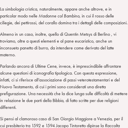
La simbologia cristica, naturalmente, appare anche altrove, e in
particolar modo nelle
Madonne col Bambino
, in cui il rosso delle
ciliegie, dei pettirossi, del corallo domina tra i dettagli delle composizioni.
Almeno in un caso, inoltre, quello di Quentin Metsys di Berlino , vi
troviamo, oltre a questi elementi e al pane eucaristico, anche un
inconsueto panetto di burro, da intendere come derivato del latte
materno.
Parlando ancora di
Ultime Cene
, invece, è imprescindibile affrontare
alcune questioni di iconografia tipologica. Con questa espressione,
infatti, ci si riferisce all’associazione di passi veterotestamentari e del
Nuovo Testamento, di cui i primi sono considerati una diretta
prefigurazione. Una necessità che la dice lunga sulle difficoltà di mettere
in relazione le due parti della Bibbia, di fatto scritte per due religioni
differenti.
Si pensi al clamoroso caso di San Giorgio Maggiore a Venezia, per il
cui presbiterio tra 1592 e 1594 Jacopo Tintoretto dipinse la
Raccolta