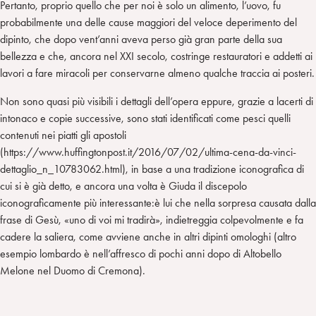
Pertanto, proprio quello che per noi è solo un alimento, l’uovo, fu
probabilmente una delle cause maggiori del veloce deperimento del
dipinto, che dopo vent’anni aveva perso già gran parte della sua
bellezza e che, ancora nel XXI secolo, costringe restauratori e addetti ai
lavori a fare miracoli per conservarne almeno qualche traccia ai posteri.
Non sono quasi più visibili i dettagli dell’opera eppure, grazie a lacerti di
intonaco e copie successive, sono stati identificati come pesci quelli
contenuti nei piatti gli apostoli
(https://www.huffingtonpost.it/2016/07/02/ultima-cena-da-vinci-
dettaglio_n_10783062.html), in base a una tradizione iconografica di
cui si è già detto, e ancora una volta è Giuda il discepolo
iconograficamente più interessante:è lui che nella sorpresa causata dalla
frase di Gesù, «uno di voi mi tradirà», indietreggia colpevolmente e fa
cadere la saliera, come avviene anche in altri dipinti omologhi (altro
esempio lombardo è nell’affresco di pochi anni dopo di Altobello
Melone nel Duomo di Cremona).