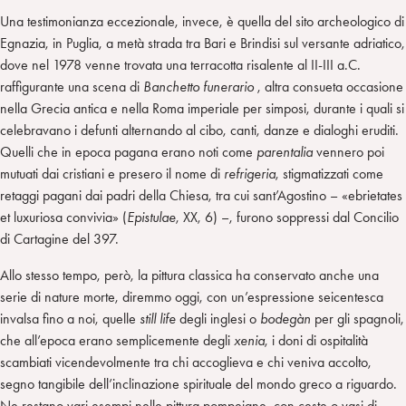
Una testimonianza eccezionale, invece, è quella del sito archeologico di
Egnazia, in Puglia, a metà strada tra Bari e Brindisi sul versante adriatico,
dove nel 1978 venne trovata una terracotta risalente al II-III a.C.
raffigurante una scena di
Banchetto funerario
, altra consueta occasione
nella Grecia antica e nella Roma imperiale per simposi, durante i quali si
celebravano i defunti alternando al cibo, canti, danze e dialoghi eruditi.
Quelli che in epoca pagana erano noti come
parentalia
vennero poi
mutuati dai cristiani e presero il nome di
refrigeria
, stigmatizzati come
retaggi pagani dai padri della Chiesa, tra cui sant’Agostino – «ebrietates
et luxuriosa convivia» (
Epistulae
, XX, 6) –, furono soppressi dal Concilio
di Cartagine del 397.
Allo stesso tempo, però, la pittura classica ha conservato anche una
serie di nature morte, diremmo oggi, con un’espressione seicentesca
invalsa fino a noi, quelle
still life
degli inglesi o
bodegàn
per gli spagnoli,
che all’epoca erano semplicemente degli
xenia
, i doni di ospitalità
scambiati vicendevolmente tra chi accoglieva e chi veniva accolto,
segno tangibile dell’inclinazione spirituale del mondo greco a riguardo.
Ne restano vari esempi nelle pittura pompeiane, con ceste o vasi di