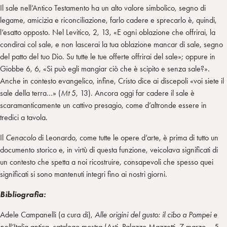
Il sale nell’Antico Testamento ha un alto valore simbolico, segno di
legame, amicizia e riconciliazione, farlo cadere e sprecarlo è, quindi,
l’esatto opposto. Nel Levitico, 2, 13, «E ogni oblazione che offrirai, la
condirai col sale, e non lascerai la tua oblazione mancar di sale, segno
del patto del tuo Dio. Su tutte le tue offerte offrirai del sale»; oppure in
Giobbe 6, 6, «Si può egli mangiar ciò che è scipito e senza sale?».
Anche in contesto evangelico, infine, Cristo dice ai discepoli «voi siete il
sale della terra…» (
Mt
5, 13). Ancora oggi far cadere il sale è
scaramanticamente un cattivo presagio, come d’altronde essere in
tredici a tavola.
Il
Cenacolo
di Leonardo, come tutte le opere d’arte, è prima di tutto un
documento storico e, in virtù di questa funzione, veicolava significati di
un contesto che spetta a noi ricostruire, consapevoli che spesso quei
significati si sono mantenuti integri fino ai nostri giorni.
Bibliografia:
Adele Campanelli (a cura di),
Alle origini del gusto: il cibo a Pompei e
nell’Italia antica
, catalogo mostra (Asti, Palazzo Mazzetti, 7 marzo – 5