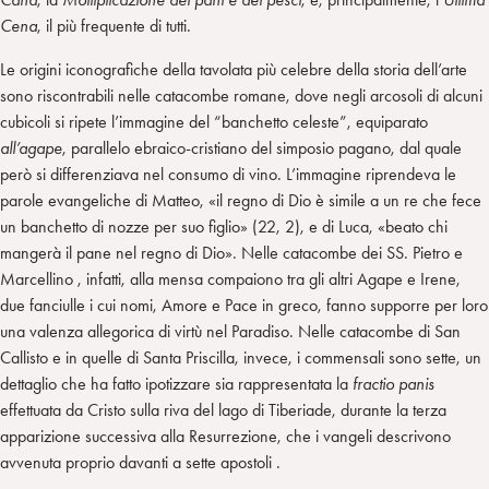
Cena
, il più frequente di tutti.
Le origini iconografiche della tavolata più celebre della storia dell’arte
sono riscontrabili nelle catacombe romane, dove negli arcosoli di alcuni
cubicoli si ripete l’immagine del “banchetto celeste”, equiparato
all’agape
, parallelo ebraico-cristiano del simposio pagano, dal quale
però si differenziava nel consumo di vino. L’immagine riprendeva le
parole evangeliche di Matteo, «il regno di Dio è simile a un re che fece
un banchetto di nozze per suo figlio» (22, 2), e di Luca, «beato chi
mangerà il pane nel regno di Dio». Nelle catacombe dei SS. Pietro e
Marcellino , infatti, alla mensa compaiono tra gli altri Agape e Irene,
due fanciulle i cui nomi, Amore e Pace in greco, fanno supporre per loro
una valenza allegorica di virtù nel Paradiso. Nelle catacombe di San
Callisto e in quelle di Santa Priscilla, invece, i commensali sono sette, un
dettaglio che ha fatto ipotizzare sia rappresentata la
fractio panis
effettuata da Cristo sulla riva del lago di Tiberiade, durante la terza
apparizione successiva alla Resurrezione, che i vangeli descrivono
avvenuta proprio davanti a sette apostoli .