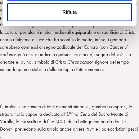
studiosi avrebbero un intento antisemita (i gamberi camminano a ritroso,
n
così come fanno coloro che rifuggono la verità di Cristo); per altri, al
Rifiuta
s
pari di altri crostacei – come con l’aragosta nella
Cena in Emmaus
di
o
Giambattista Langetti a Milano –, acquisiscono quel colore rosso dopo
la cottura, per alcuni mistici medievali equiparabile al sacrificio di Cristo
risorto rifulgente di luce che ha sconfitto la morte; infine, i gamberi
sarebbero connessi al segno zodiacale del Cancro (con
Cancer /
Karkinos
può essere indicato qualsiasi crostaceo), segno del solstizio
d’estate e, quindi, simbolo di Cristo
Chronocrator
signore del tempo,
secondo quanto stabilito dalla teologia d’età romanica.
È, inoltre, una
summa
di tanti elementi simbolici, gamberi compresi, la
straordinaria cappella dedicata all’
Ultima Cena
del Sacro Monte di
Varallo, le cui sculture di fine ‘400 della bottega lombarda dei De
Donati, prevedono sulla tavola anche diversi frutti e i paleocristiani pesci
.