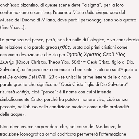
anch’esso bizantino, di queste scene dette “a sigma”, per la loro
conformazione a semiluna, l’eburneo
Dittico delle cinque parti
del
Museo del Duomo di Milano, dove però i personaggi sono solo quattro
(fine V sec.;).
La presenza del pesce, però, non ha nulla di filologico, e va considerata
in relazione alla parola greca
ι
χθύς
, usata dai primi cristiani come
acronimo devozionale che sta per
Ἰησοῦς Χριστός Θεοῦ Υἱός
Σωτήρ
(Iēsous Christos, Theou Yios, Sōtēr = Gesù Cristo, figlio di Dio,
Salvatore), un’equivalenza onomastica ben sintetizzata da sant’Agostino
nel
De civitate Dei
(XVIII, 23): «se unisci le prime lettere delle cinque
parole greche che significano “Gesù Cristo Figlio di Dio Salvatore”
risulterà
ichthýs
, cioè “pesce”: è il nome con cui si intende
simbolicamente Cristo, perché ha potuto rimanere vivo, cioè senza
peccato, nell’abisso della condizione mortale come nella profondità
delle acque».
Non deve invece sorprendere che, nel corso del Medioevo, la
tradizione iconografica ormai codificata permetterà l’affermazione