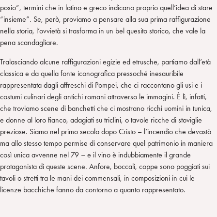
posio”, termini che in latino e greco indicano proprio quell’idea di stare
“insieme”. Se, però, proviamo a pensare alla sua prima raffigurazione
nella storia, l’ovvietà si trasforma in un bel quesito storico, che vale la
pena scandagliare.
Tralasciando alcune raffigurazioni egizie ed etrusche, partiamo dall’età
classica e da quella fonte iconografica pressoché inesauribile
rappresentata dagli affreschi di Pompei, che ci raccontano gli usi e i
costumi culinari degli antichi romani attraverso le immagini. È lì, infatti,
che troviamo scene di banchetti che ci mostrano ricchi uomini in tunica,
e donne al loro fianco, adagiati su triclini, o tavole ricche di stoviglie
preziose. Siamo nel primo secolo dopo Cristo – l’incendio che devastò
ma allo stesso tempo permise di conservare quel patrimonio in maniera
così unica avvenne nel 79 – e il vino è indubbiamente il grande
protagonista di queste scene. Anfore, boccali, coppe sono poggiati sui
tavoli o stretti tra le mani dei commensali, in composizioni in cui le
licenze bacchiche fanno da contorno a quanto rappresentato.