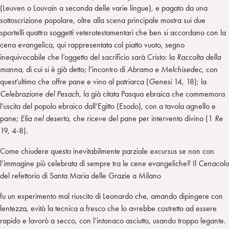
(Leuven o Louvain a seconda delle varie lingue), e pagato da una
sottoscrizione popolare, oltre alla scena principale mostra sui due
sportelli quattro soggetti veterotestamentari che ben si accordano con la
cena evangelica, qui rappresentata col piatto vuoto, segno
inequivocabile che l’oggetto del sacrificio sarà Cristo: la
Raccolta della
manna
, di cui si è già detto; l’incontro di
Abramo e Melchisedec
, con
quest’ultimo che offre pane e vino al patriarca (
Genesi
14, 18); la
Celebrazione del Pesach
, la già citata Pasqua ebraica che commemora
l’uscita del popolo ebraico dall’Egitto (Esodo), con a tavola agnello e
pane;
Elia nel deserto
, che riceve del pane per intervento divino (1
Re
19, 4-8).
Come chiudere questo inevitabilmente parziale
excursus
se non con
l’immagine più celebrata di sempre tra le cene evangeliche? Il
Cenacolo
del refettorio di Santa Maria delle Grazie a Milano
fu un esperimento mal riuscito di Leonardo che, amando dipingere con
lentezza, evitò la tecnica a fresco che lo avrebbe costretto ad essere
rapido e lavorò a secco, con l’intonaco asciutto, usando troppo legante.