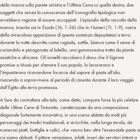
della manna
sulla parete sinistra e l’
Ultima Cena
su quella destra, due
soggetti che senza la conoscenza dell’iconografia tipologica non
avrebbero ragione di essere accoppiati . L’episodio della raccolta della
manna, inserito sia in
Esodo
(16, 1-36) che in
Numeri
(11, 1-9), narra
della miracolosa apparizione di questa sostanza depositatasi a terra
durante la notte descritta come rugiada, sottile, bianca come il seme di
coriandolo e paragonata al bdellio, una gommoresina tratta da piante
asiatiche e africane. Gli israeliti raccolsero il dono che il Signore
promise a Mosè per sfamare il suo popolo, lo lavorarono e
l’impastarono ricavandone focacce dal sapore di pasta all’olio,
riuscendo a sopravvivere al periodo di carestia durante il loro viaggio
dall’Egitto alla terra promessa.
A fare da contraltare alla tela, come detto, compare forse la più celebre
delle
Ultime Cene
di Tintoretto, caratterizzata da una composizione
diagonale fortemente innovativa, in una scena abitata da molti più
personaggi dei tredici tradizionali, e arricchita, nella lunga tavola, da
numerosi piatti, bottiglie e calici, che vanno ben oltre l’essenziale pasto a
cui siamo abituati. Il pittore veneziano, infatti, inserì dei servitori intenti a