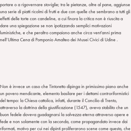
portare o a rigovernare stoviglie; tra le pietanze, oltre al pane, aggiunse
una serie di piatti ricolmi di frutti e due con quelle che sembrano a tutti gli
effetti delle torte con candeline, a cui finora la critica non è riuscita a
dare una spiegazione se non ipotizzando semplici motivazioni
luministiche, e che peraltro compaiono anche circa vent’anni prima
nell’
Ultima Cena
di Pomponio Amalteo dei Musei Civici di Udine .
Non è invece un caso che Tintoretto dipinga in primissimo piano anche
un povero mendicante, elemento basilare per i dettami controriformistici
del tempo: la Chiesa cattolica, infatti, durante il Concilio di Trento,
attraverso la dottrina della giustificazione (1547), aveva stabilito che un
buon fedele doveva guadagnarsi la salvezza eterna attraverso opere e
fede e non solamente con la seconda, come propagandato invece dai
riformati, motivo per cui nei dipinti proliferarono scene come questa, che