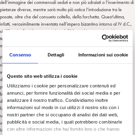
dell’immagine dei commensali seduti e non più sdraiati o l’inserimento di
pietanze diverse, mentre sarà molto più ostica l’introduzione tra le
posate, oltre che del consueto coltello, della forchetta. Quest’ultima,
infatti, verosimilmente inventata nell’impero bizantino intorno al IV d.C.,
si diffuse in Occidente non prima dell’XI secolo, epoca in cui è
testimoniata soprattutto in immagini di banchetti profani illustrati nei
manoscritti , mentre è rarissimo trovarla nelle
Ultime Cene
.
Consenso
Dettagli
Informazioni sui cookie
Per spiegare questa particolarità va ricordato che quell’oggetto, oggi
ritenuto assolutamente comune, venne fortemente osteggiato dalla
morale ecclesiastica perché considerato strumento di mollezza
Questo sito web utilizza i cookie
demoniaco. San Pier Damiani giunse persino a considerare una
Utilizziamo i cookie per personalizzare contenuti ed
punizione divina per l’uso della forchetta la morte della principessa
annunci, per fornire funzionalità dei social media e per
bizantina Teodora (497-548): «Non toccava il cibo con le mani ma
analizzare il nostro traffico. Condividiamo inoltre
dagli eunuchi lo prendeva in piccolissimi pezzetti e subito dopo con una
informazioni sul modo in cui utilizzi il nostro sito con i
forchettina d’oro a due rebbi, lo avvicinava alla bocca con fare
nostri partner che si occupano di analisi dei dati web,
schizzinoso». Ed è ancora più esplicativa, in tal senso, la descrizione di
pubblicità e social media, i quali potrebbero combinarle
una tavola imbandita da parte di Lotario dei Conti di Segni, futuro papa
con altre informazioni che hai fornito loro o che hanno
Innocenzo III che, sul finire del XII secolo, scrive nel suo
De miseria