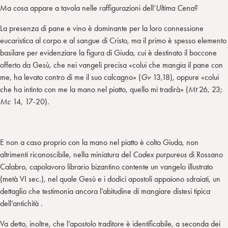
Ma cosa appare a tavola nelle raffigurazioni dell’
Ultima Cena
?
La presenza di pane e vino è dominante per la loro connessione
eucaristica al corpo e al sangue di Cristo, ma il primo è spesso elemento
basilare per evidenziare la figura di Giuda, cui è destinato il boccone
offerto da Gesù, che nei vangeli precisa «colui che mangia il pane con
me, ha levato contro di me il suo calcagno» (
Gv
13,18), oppure «colui
che ha intinto con me la mano nel piatto, quello mi tradirà» (
Mt
26, 23;
Mc
14, 17-20).
E non a caso proprio con la mano nel piatto è colto Giuda, non
altrimenti riconoscibile, nella miniatura del
Codex purpureus
di Rossano
Calabro, capolavoro librario bizantino contente un vangelo illustrato
(metà VI sec.), nel quale Gesù e i dodici apostoli appaiono sdraiati, un
dettaglio che testimonia ancora l’abitudine di mangiare distesi tipica
dell’antichità .
Va detto, inoltre, che l’apostolo traditore è identificabile, a seconda dei