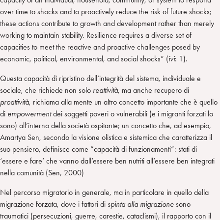
over time to shocks and to proactively reduce the risk of future shocks;
these actions contribute to growth and development rather than merely
working to maintain stability. Resilience requires a diverse set of
capacities to meet the reactive and proactive challenges posed by
economic, political, environmental, and social shocks” (
ivi
: 1).
Questa capacità di ripristino dell’integrità del sistema, individuale e
sociale, che richiede non solo
reattività
, ma anche recupero di
proattività
, richiama alla mente un altro concetto importante che è quello
di
empowerment
dei soggetti poveri o vulnerabili (e i migranti forzati lo
sono) all’interno della società ospitante; un concetto che, ad esempio,
Amartya Sen, secondo la visione olistica e sistemica che caratterizza il
suo pensiero, definisce come “capacità di funzionamenti”: stati di
‘essere e fare’ che vanno dall’essere ben nutriti all’essere ben integrati
nella comunità (Sen, 2000)
Nel percorso migratorio in generale, ma in particolare in quello della
migrazione forzata, dove i fattori di
spinta alla migrazione
sono
traumatici (persecuzioni, guerre, carestie, cataclismi), il rapporto con il