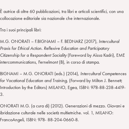
È autrice di oltre 60 pubblicazioni, tra libri e articoli scientifici, con una
collocazione editoriale sia nazionale che internazionale.
Tra i suoi principali libri:
M.G. ONORATI – F.BIGNAMI – F. BEDNARZ (2017),
Intercultural
Praxis for Ethical Action. Reflexive Education and Participatory
Citizenship for a Respondent Sociality
(Foreword by Aïssa Kadri), EME
intercommunications, Fernelmont (B), in corso di stampa.
BIGNAMI – M.G. ONORATI (eds.) (2014),
Intercultural Competences
for Vocational Education and Training
, (Forward by Milton J. Bennett;
Introduction by the Editors) MILANO, Egea, ISBN: 978-88-238-4419-
3.
ONORATI M.G. (a cura di) (2012). Generazioni di mezzo. Giovani e
ibridazione culturale nelle società multietniche. vol. 1, MILANO:
FrancoAngeli, ISBN: 978- 88-204-0660-8.