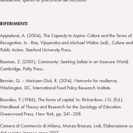
RIFERIMENTI
Appadurai, A. (2004),
The Capacity to Aspire: Culture and the Terms of
Recognition
. In . Rao, Vijayendra and Michael Walton (ed).,
Culture and
Public Action
, Stanford University Press.
Bauman, Z. (2001),
Community: Seeking Safety in an Insecure World
,
Cambridge, Polity Press.
Bernier, Q. – Meinzen-Dick, R. (2014),
Networks for resilience
,
Washington, DC, International Food Policy Research Institute.
Bourdieu, P. (1986),
The forms of capital
. In: Richardson, J.G. (Ed.),
Handbook of Theory and Research for the Sociology of Education
.
Greenwood Press, New York, pp. 241–258.
Camera di Commercio di Milano, Monza Brianza, Lodi, Elaborazione su
dati registro imprese anno 2017.