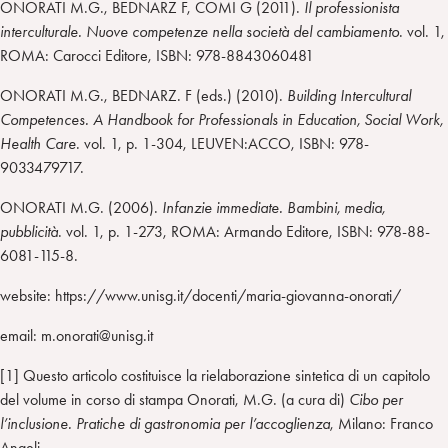
ONORATI M.G., BEDNARZ F, COMI G (2011).
Il professionista
interculturale. Nuove competenze nella società del cambiamento
. vol. 1,
ROMA: Carocci Editore, ISBN: 978-8843060481
ONORATI M.G., BEDNARZ. F (eds.) (2010).
Building Intercultural
Competences. A Handbook for Professionals in Education, Social Work,
Health Care
. vol. 1, p. 1-304, LEUVEN:ACCO, ISBN: 978-
9033479717.
ONORATI M.G. (2006).
Infanzie immediate. Bambini, media,
pubblicità
. vol. 1, p. 1-273, ROMA: Armando Editore, ISBN: 978-88-
6081-115-8.
website: https://www.unisg.it/docenti/maria-giovanna-onorati/
email: m.onorati@unisg.it
[1] Questo articolo costituisce la rielaborazione sintetica di un capitolo
del volume in corso di stampa Onorati, M.G. (a cura di)
Cibo per
l’inclusione.
Pratiche di gastronomia per l’accoglienza
, Milano: Franco
Angeli.