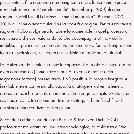
per scontate, fino a quando non emigriamo e ci allontaniamo, spesso
irreversibilmente, dal “cerchio caldo” (Rosenberg, 2000) di quei
rapporti sociali fatti di fiduciosa “immersione nativa” (Bauman, 2001:
10) in cui ci muovevamo sicuri nella società d’origine. Per questa stessa
ragione, il cibo svolge una funzione fondamentale in quel processo di
resilienza e di ricostruzione del sé che accompagna gli individui in
mobilità, in particolare coloro che vanno incontro a forme di migrazione
forzata, quali sfollati, richiedenti asilo, titolari di protezione, rifugiati.
La resilienza, dal canto suo, quella capacità di affrontare e superare un
evento traumatico (come tipicamente è l’evento a monte della
migrazione forzata) preservando il più possibile la propria integrità, è
inevitabilmente connessa alla capacità di attingere ad un insieme di
risorse simboliche, sociali, e materiali, che vengono capitalizzate, cioè
scambiate con altre risorse per trarne vantaggi e benefici al fine di
ripristinare una condizione di equilibrio.
Secondo la definizione data da Bernier & Meinzen-Dick (2014),
particolarmente adatta ad una lettura sociologica, la resilienza è “the
capacity of an individual, household, community, or system to respond