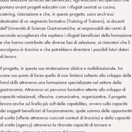
portano avanti progetti educativi con i rifugiati centrati su cucina,
catering, ristorazione e che, in questo progetto, sono anch’essi
destinatari di un segmento formativo (Training of Trainers), ai docenti
dell’Università di Scienze Gastronomiche, ai responsabili dei centri di
seconda accoglienza che ospitano i rifugiati beneficiari della formazione
e che hanno contribuito alle diverse fasi di selezione, ai ristoratori che li
accolgono in tirocinio e che potrebbero diventare i possibili futuri datori
di lavoro.
Il progetto, in questa sua strutturazione olistica e multidirezionale, ha
come suo punto di forza quello di non limitarsi soltanto allo sviluppo delle
hard
skills
attraverso una formazione specializzata nel settore della
gastronomia. Attraverso un percorso formativo attento allo sviluppo di
capacità relazionali, riflessive, comunicative, organizzative, il progetto
lavora anche sul livello più
soft
delle
capabilities
, ovvero sulla capacità
dei soggetti beneficiari di funzionamento, quale somma delle
opportunità
di scelta (offerte attraverso concreti contesti di tirocinio) e della
capacità
di scelta (
agency
) attraverso la ritrovata capacità di tornare a
desiderare, spesso un precursore del successo.