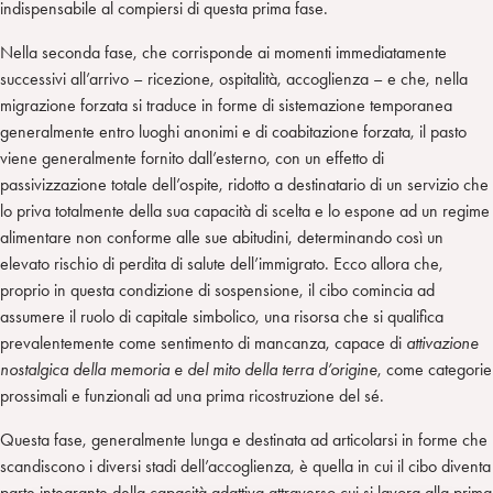
indispensabile al compiersi di questa prima fase.
Nella seconda fase, che corrisponde ai momenti immediatamente
successivi all’arrivo – ricezione, ospitalità, accoglienza – e che, nella
migrazione forzata si traduce in forme di sistemazione temporanea
generalmente entro luoghi anonimi e di coabitazione forzata, il pasto
viene generalmente fornito dall’esterno, con un effetto di
passivizzazione totale dell’ospite, ridotto a destinatario di un servizio che
lo priva totalmente della sua capacità di scelta e lo espone ad un regime
alimentare non conforme alle sue abitudini, determinando così un
elevato rischio di perdita di salute dell’immigrato. Ecco allora che,
proprio in questa condizione di sospensione, il cibo comincia ad
assumere il ruolo di capitale simbolico, una risorsa che si qualifica
prevalentemente come sentimento di mancanza, capace di
attivazione
nostalgica della memoria e del mito della terra d’origine
, come categorie
prossimali e funzionali ad una prima ricostruzione del sé.
Questa fase, generalmente lunga e destinata ad articolarsi in forme che
scandiscono i diversi stadi dell’accoglienza, è quella in cui il cibo diventa
parte integrante della capacità adattiva attraverso cui si lavora alla prima