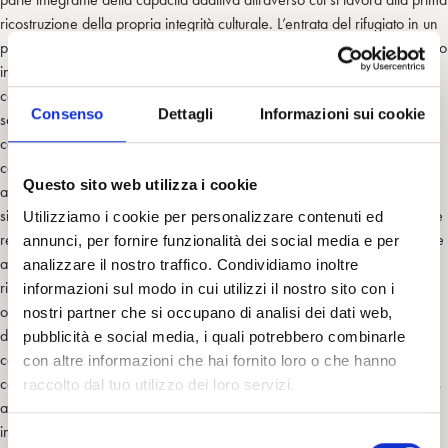
ricostruzione della propria integrità culturale. L’entrata del rifugiato in un
progetto di inclusione sociale segna la fase in cui il cibo e il pasto, messo
in sicurezza il bisogno primario di nutrizione, tornano ad essere
condensatori di significati non solo simbolici, ma anche di relazioni
Consenso
Dettagli
Informazioni sui cookie
sociali, di ruoli destinati necessariamente ad essere rinegoziati nei
contesti dell’accoglienza. In questa fase, che inizia come nostalgica e si
connota progressivamente come un insieme di capacità pro-attive tese
Questo sito web utilizza i cookie
allo sforzo di “ricostruire la casa”, il cibo alterna funzioni di capitale
simbolico, sociale e culturale. Esso contribuisce a ricostruire, rinegoziare
Utilizziamo i cookie per personalizzare contenuti ed
relazioni ad esempio nelle pratiche che si dispiegano attorno al pasto, e
annunci, per fornire funzionalità dei social media e per
a generarne di nuove. In questa fase di relativa stabilizzazione per i
analizzare il nostro traffico. Condividiamo inoltre
rifugiati, il cibo lavora alla (ri)costruzione del capitale sociale, sia esso
informazioni sul modo in cui utilizzi il nostro sito con i
orientato all’interno della comunità etnica (nel caso dei rifugiati il più
nostri partner che si occupano di analisi dei dati web,
delle volte inesistente) o orientato verso l’esterno; attraverso la
pubblicità e social media, i quali potrebbero combinarle
costruzione di relazioni, il cibo lavora anche alla ricostruzione del
con altre informazioni che hai fornito loro o che hanno
capitale culturale, contribuendo alla ridefinizione dell’identità personale,
raccolto dal tuo utilizzo dei loro servizi.
al consolidamento dell’identità di gruppo e alla rinegoziazione
interculturale dei ruoli definiti dentro e fuori di casa.
S