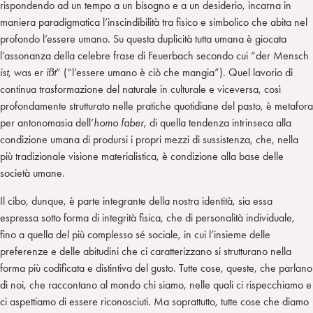
rispondendo ad un tempo a un bisogno e a un desiderio, incarna in
maniera paradigmatica l’inscindibilità tra fisico e simbolico che abita nel
profondo l’essere umano. Su questa duplicità tutta umana è giocata
l’assonanza della celebre frase di Feuerbach secondo cui “der Mensch
ist
, was er
ißt
” (“l’essere umano è ciò che mangia”). Quel lavorio di
continua trasformazione del naturale in culturale e viceversa, così
profondamente strutturato nelle pratiche quotidiane del pasto, è metafora
per antonomasia dell’
homo faber
, di quella tendenza intrinseca alla
condizione umana di prodursi i propri mezzi di sussistenza, che, nella
più tradizionale visione materialistica, è condizione alla base delle
società umane.
Il cibo, dunque, è parte integrante della nostra identità, sia essa
espressa sotto forma di integrità fisica, che di personalità individuale,
fino a quella del più complesso sé sociale, in cui l’insieme delle
preferenze e delle abitudini che ci caratterizzano si strutturano nella
forma più codificata e distintiva del gusto. Tutte cose, queste, che parlano
di noi, che raccontano al mondo chi siamo, nelle quali ci rispecchiamo e
ci aspettiamo di essere riconosciuti. Ma soprattutto, tutte cose che diamo