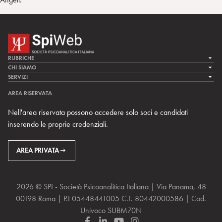
RUBRICHE
LA CURA
CHI SIAMO
LA SPI
SERVIZI
LA RICERCA
SPIPEDIA
TEAM DI SPIWEB
AREA RISERVATA
CULTURA E SOCIETÀ
CERCA UNO PSICOANALISTA
CONTATTI
Nell'area riservata possono accedere solo soci e candidati
MULTIMEDIA
ARCHIVIO STORICO
inserendo le proprie credenziali.
RIVISTE
AREA INTERNAZIONALE
CENTRI LOCALI DELLA SPI
PROSSIMI EVENTI
AREA PRIVATA
2026 © SPI - Società Psicoanalitica Italiana | Via Panama, 48
00198 Roma | P.I 05448441005 C.F. 80442000586 | Cod.
Univoco SUBM70N