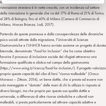
soprattutto, nelle principali aree urbane italiane, la presenza di
ristorazione straniera è in netta crescita, con un incidenza sul settore
della ristorazione in generale che va dal 17% di Roma al 21% di Torino,
al 28% di Bologna, fino al 40% di Milano (Camera di Commercio di
Milano, Monza Brianza, Lodi, 2017).
Partendo da queste premesse e dalla consapevolezza delle dinamiche
psico-sociali attivate dalla migrazione, l’Università di Scienze
Gastronomiche e l’UNHCR hanno avviato assieme un progetto di durata
biennale, denominato “Food for Inclusion” che ha come obiettivo
favorire il processo di inclusione sociale dei rifugiati attraverso una
formazione qualificata e olistica nel campo della gastronomia
(https://www.unisg.it/ricerca/food-for-inclusion/). Il progetto valorizza
proprio questa capacità del cibo di farsi “risorsa malleabile” (Greco
Morasso – Zittoun, 2014), un bene duttile, che si presta ad essere non
solo maneggiato e “domato” dalle mani di chi lo utilizza in risposta ai
diversi bisogni, ma che proprio per questa sua qualità duttile e
universale, a differenza di altre risorse simboliche e culturali non
malleabili, si presta particolarmente ad attivare capacità adattive e