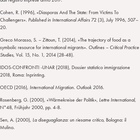
Cohen, R. (1996)
,
«Diasporas And The State: From Victims To
Challengers»
.
Published in International Affairs
72 (3), July 1996, 507–
20.
Greco Morasso, S. – Zittoun, T. (2014), «The trajectory of food as a
symbolic resource for international migrants».
Outlines – Critical Practice
Studies
, Vol. 15, No. 1, 2014 (28-48).
IDOS-CONFRONTI -UNAR (2018), Dossier statistico immigrazione
2018, Roma: Inprinting.
OECD (2016),
International Migration.
Outlook 2016
.
Rosenberg, G. (2000), «Wärmekreise der Politik»,
Lettre International
,
N°48, Frühjahr 2000, pp. 4-8.
Sen, A. (2000),
La diseguaglianza: un riesame critico
, Bologna: il
Mulino.