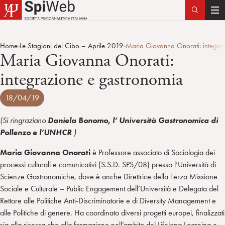
T
o
g
Home
Le Stagioni del Cibo – Aprile 2019
Maria Giovanna Onorati: integra
>
>
g
Maria Giovanna Onorati:
l
integrazione e gastronomia
e
n
18/04/19
a
v
(Si ringraziano
Daniela Bonomo, l’ Università Gastronomica di
i
Pollenzo e l’UNHCR
)
g
a
Maria Giovanna Onorati
è Professore associato di Sociologia dei
t
processi culturali e comunicativi (S.S.D. SPS/08) presso l’Università di
i
Scienze Gastronomiche, dove è anche Direttrice della Terza Missione
o
Sociale e Culturale – Public Engagement dell’Università e Delegata del
n
Rettore alle Politiche Anti-Discriminatorie e di Diversity Management e
alle Politiche di genere. Ha coordinato diversi progetti europei, finalizzati
sia alla ricerca che alla formazione nell’ambito del Lifelong Learning e