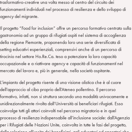
trasformativo-creative una volta messo al centro del circuito dei
funzionamenti individuali nel processo di resilienza e dello sviluppo di
agency
del migrante.
Il progetto “Food for inclusion” offre un percorso formativo centrato sulla
gastronomia ad un gruppo di rifugiati ospiti nel sistema di accoglienza
della regione Piemonte, proponendo loro una serie diversificata di
setting educativi esperienziali, comprensivi anche di un percorso di
tirocinio nel settore Ho.Re.Ca. teso a potenziare la loro capacità
occupazionale e a riattivare
agency
e
capacità di funzionamenti
nel
mercato del lavoro e, più in generale, nella società ospitante.
L’impianto del progetto risente di una visione olistica che è al cuore
dell’approccio al cibo proprio dell’Ateneo pollentino. Il percorso
formativo, infatti, non si struttura secondo una modalità univocamente e
unidirezionalmente rivolta dall’Università ai beneficiari rifugiati. Esso
coinvolge tutti gli attori coinvolti nel percorso migratorio e in quel
processo di resilienza indispensabile all’inclusione sociale: dall’Agenzia
per i Rifugiati delle Nazioni Unite, coinvolta in tutte le fasi del progetto,
dalla selezione all’uscita dei beneficiari, agli educatori ed operatori che