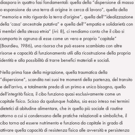
diaspora in quattro fasi fondamentali: quella della “dispersione di massa
o espansione da una terra di origine in cerca di lavoro”, quella della
“memoria e mito riguardo la terra d’origine”, quella dell’“idealizzazione
della ‘casa’ ancestrale putativa” e quella dell’“empatia e solidarietà con
i membri della stessa etnia” (
ivi
: 8), ci rendiamo conto che il cibo si
comporta in ognuna di esse come un vero e proprio “capitale”
(Bourdieu, 1986), una risorsa che può essere scambiata con altre
risorse e capacità di funzionamento utili alla ricostruzione della propria
identità e alla possibilità di trarre benefici materiali e sociali.
Nella prima fase della migrazione, quella traumatica della
“dispersione”, scandita nei suoi tre momenti della partenza, del transito
e dell’arrivo, e totalmente preda di un primo e unico bisogno, quello
dell’integrità fisica, il cibo funziona quasi esclusivamente come un
capitale fisico. Scisso da qualunque
habitus
, sia esso inteso nei termini
dietetici di abitudine alimentare, che in quello più sociale di
routine
attorno a cui si condensano delle pratiche relazionali e simboliche, il
cibo torna ad essere nutrimento e funziona da capitale in grado di
attivare quella capacità di resistenza fisica alle avversità e persistenza