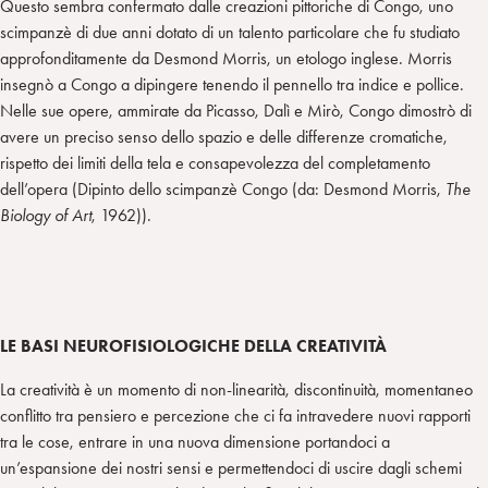
Questo sembra confermato dalle creazioni pittoriche di Congo, uno
scimpanzè di due anni dotato di un talento particolare che fu studiato
approfonditamente da Desmond Morris, un etologo inglese. Morris
insegnò a Congo a dipingere tenendo il pennello tra indice e pollice.
Nelle sue opere, ammirate da Picasso, Dalì e Mirò, Congo dimostrò di
avere un preciso senso dello spazio e delle differenze cromatiche,
rispetto dei limiti della tela e consapevolezza del completamento
dell’opera (Dipinto dello scimpanzè Congo (da: Desmond Morris,
The
Biology of Art
, 1962)).
LE BASI NEUROFISIOLOGICHE DELLA CREATIVITÀ
La creatività è un momento di non-linearità, discontinuità, momentaneo
conflitto tra pensiero e percezione che ci fa intravedere nuovi rapporti
tra le cose, entrare in una nuova dimensione portandoci a
un’espansione dei nostri sensi e permettendoci di uscire dagli schemi