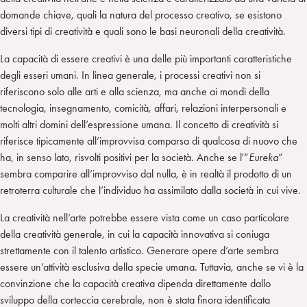
domande chiave, quali la natura del processo creativo, se esistono
diversi tipi di creatività e quali sono le basi neuronali della creatività.
La capacità di essere creativi è una delle più importanti caratteristiche
degli esseri umani. In linea generale, i processi creativi non si
riferiscono solo alle arti e alla scienza, ma anche ai mondi della
tecnologia, insegnamento, comicità, affari, relazioni interpersonali e
molti altri domini dell’espressione umana. Il concetto di creatività si
riferisce tipicamente all’improvvisa comparsa di qualcosa di nuovo che
ha, in senso lato, risvolti positivi per la società. Anche se l'”
Eureka
”
sembra comparire all’improvviso dal nulla, è in realtà il prodotto di un
retroterra culturale che l’individuo ha assimilato dalla società in cui vive.
La creatività nell’arte potrebbe essere vista come un caso particolare
della creatività generale, in cui la capacità innovativa si coniuga
strettamente con il talento artistico. Generare opere d’arte sembra
essere un’attività esclusiva della specie umana. Tuttavia, anche se vi è la
convinzione che la capacità creativa dipenda direttamente dallo
sviluppo della corteccia cerebrale, non è stata finora identificata