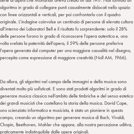
serie di dipinti che Mondrian aveva creato fin dal 1917. Noll formulò un
algoritmo in grado di collegare punti casualmente dislocati nello spazio
con linee orizzontali e verticali, per poi confrontarlo con il quadro
originale. L’indagine coinvolse un centinaio di persone di elevata cultura
all’interno dei Laboratori Bell e il risultato fu sorprendente: solo il 28%
delle persone furono in grado di riconoscere l’opera autentica e, una
volta svelata la paternità dell’opera, il 59% delle persone preferiva
l’opera generata dal computer per una maggiore casualità nel disegno,
percepita come espressione di maggiore creatività (Noll AM, 1966).
Da allora, gli algoritmi nel campo delle immagini e della musica sono
diventati molto più sofisticati. E sono stati prodotti algoritmi in grado di
generare musica classica nell’ambito delle timbriche e del senso estetico
dei grandi musicisti che costellano la storia della musica. David Cope,
uno scienziato informatico e musicista, è stato un pioniere in questo
campo, creando un algoritmo per generare musica di Bach, Vivaldi,
Chopin, Beethoven, Mahler che appare, alla nostra percezione uditiva,
praticamente indistinguibile dalle opere originali.