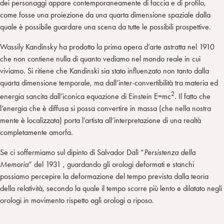
dei personaggi appare contemporaneamente di faccia e di profilo,
come fosse una proiezione da una quarta dimensione spaziale dalla
quale è possibile guardare una scena da tutte le possibili prospettive.
Wassily Kandinsky ha prodotto la prima opera d’arte astratta nel 1910
che non contiene nulla di quanto vediamo nel mondo reale in cui
viviamo. Si ritiene che Kandinski sia stato influenzato non tanto dalla
quarta dimensione temporale, ma dall’inter-convertibilità tra materia ed
2
energia sancita dall’iconica equazione di Einstein E=mc
. Il fatto che
l’energia che è diffusa si possa convertire in massa (che nella nostra
mente è localizzata) porta l’artista all’interpretazione di una realtà
completamente amorfa.
Se ci soffermiamo sul dipinto di Salvador Dalì “
Persistenza della
Memoria
” del 1931 , guardando gli orologi deformati e stanchi
possiamo percepire la deformazione del tempo prevista dalla teoria
della relatività, secondo la quale il tempo scorre più lento e dilatato negli
orologi in movimento rispetto agli orologi a riposo.