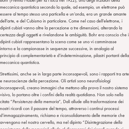
Bohr (Premio Nobel per la Fisica nel 1922), uno degli inziatori della
meccanica quantistica secondo la quale, ad esempio, un elettrone può
essere al tempo stesso una particella e un’onda, era un grande amante
dell’arte, e del Cubismo in particolare. Come nel caso dell’elettrone, i
dipinti cubisti vanno oltre la percezione a tre dimensioni, alterando la
certezza degli oggetti e rivelandone le ambiguità. Bohr era conscio che i
dipinti cubisti rappresentano la scena come se uno vi camminasse
intorno e la campionasse in sequenze successive, in analogia al
principio di complementarietà e d’indeterminazione, pilastri portanti della
meccanica quantistica.
Strettissimi, anche se in larga parte inconsapevoli, sono i rapporti tra arte
e neuroscienze della percezione. Gli artisti sono neurofisiologi
inconsapevoli, creano immagini che mettono alla prova il nostro sistema
visivo, lo portano oltre i confini della realtà quotidiana. Non solo nella
citata “
Persistenza della memoria
“, Dalì allude alla trasformazione dei
nostri ricordi con il passare del tempo, attraverso i continui processi
d’immagazzinamento, richiamo e riconsolidamento delle memorie che
avvengono nel nostro cervello, ma nel dipinto “
Disintegrazione della