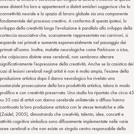
aree distanti fra loro e appartenenti a distinti emisferi suggerisce che la
connettività neurale e lo spazio di lavoro globale sia una componente
fondamentale del processo creativo. A conferma di questa ipotesi, lo
sviluppo della creatività lungo l’evoluzione è parallelo allo sviluppo della
corteccia associativa che, scarsamente rappresentata nei carnivori, si
espande nei primati e aumenta esponenzialmente nel passaggio dai
primati all’uomo. Inoltre, malattie neurologiche come Parkinson o ictus,
che colpiscono distinte aree cerebrali, non sembrano alterare
significativamente l’espressione della creatività. Anche se la casistica dei
casi di lesioni cerebrali negli artisti è non è molto ampia, l’esame della
produzione artistica dopo il danno neurologico ha rivelato una
sostanziale prosecuzione della loro produttività artistica, talora in modo
prolifico e con creatività preservata. Uno studio ha riportato che circa 45
su 55 casi di artisti con danno cerebrale unilaterale o diffuso hanno
continuato la loro produzione artistica con le stesse tematiche e stile
(Zaidel, 2005), dimostrando che creatività, talento, idee, concetti e
attività cognitiva simbolica sono diffusamente implementate nelle varie
aree cerebrali e che non esiste un singolo centro responsabile della