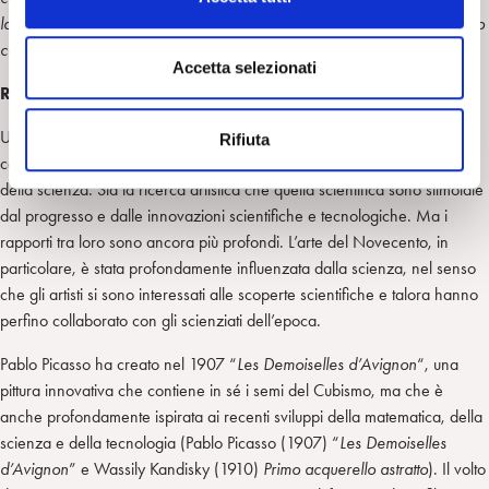
o
la profonda bellezza della natura. C’è stato un momento in cui ho capito
n
come funzionava la natura. La teoria aveva eleganza e bellezza
“.
s
Accetta selezionati
e
RAPPORTI TRA ARTE E SCIENZA
n
Un discorso particolare deve essere fatto a proposito degli intensi
Rifiuta
s
collegamenti e fertilizzazioni reciproche tra il mondo dell’arte e quello
o
della scienza. Sia la ricerca artistica che quella scientifica sono stimolate
dal progresso e dalle innovazioni scientifiche e tecnologiche. Ma i
rapporti tra loro sono ancora più profondi. L’arte del Novecento, in
particolare, è stata profondamente influenzata dalla scienza, nel senso
che gli artisti si sono interessati alle scoperte scientifiche e talora hanno
perfino collaborato con gli scienziati dell’epoca.
Pablo Picasso ha creato nel 1907 “
Les Demoiselles d’Avignon
“, una
pittura innovativa che contiene in sé i semi del Cubismo, ma che è
anche profondamente ispirata ai recenti sviluppi della matematica, della
scienza e della tecnologia (Pablo Picasso (1907) “
Les Demoiselles
d’Avignon
” e Wassily Kandisky (1910)
Primo acquerello astratto
). Il volto