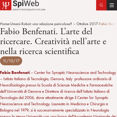
T
o
g
Home
Umani-Robot: una relazione pericolosa? – Ottobre 2017
Fabio Benfen
>
>
g
Fabio Benfenati. L’arte del
l
ricercare. Creatività nell’arte e
e
n
nella ricerca scientifica
a
v
11/10/17
i
g
Fabio Benfenati
– Center for Synaptic Neuroscience and Technology
a
– Istituto Italiano di Tecnologia, Genova, Italy professore ordinario di
t
Neurofisiologia presso la Scuola di Scienze Mediche e Farmaceutiche
i
dell’Università di Genova e Direttore di ricerca dell’Istituto Italiano di
o
Tecnologia dal 2006, dove attualmente dirige il Center for Synaptic
n
Neuroscience and Technology. Laureato in Medicina e Chirurgia a
Bologna nel 1979, si è successivamente specializzato in Neurologia
presso la stessa Università con una borsa dell’Accademia Nazionale dei