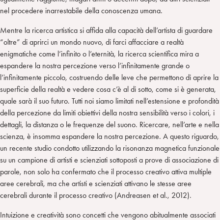
nel procedere inarrestabile della conoscenza umana.
Mentre la ricerca artistica si affida alla capacità dell’artista di guardare
“oltre” di aprirci un mondo nuovo, di farci affacciare a realtà
enigmatiche come l’infinito o l’eternità, la ricerca scientifica mira a
espandere la nostra percezione verso l’infinitamente grande o
l’infinitamente piccolo, costruendo delle leve che permettono di aprire la
superficie della realtà e vedere cosa c’è al di sotto, come si è generata,
quale sarà il suo futuro. Tutti noi siamo limitati nell’estensione e profondità
della percezione da limiti obiettivi della nostra sensibilità verso i colori, i
dettagli, la distanza o le frequenze del suono. Ricercare, nell’arte e nella
scienza, è insomma espandere la nostra percezione. A questo riguardo,
un recente studio condotto utilizzando la risonanza magnetica funzionale
su un campione di artisti e scienziati sottoposti a prove di associazione di
parole, non solo ha confermato che il processo creativo attiva multiple
aree cerebrali, ma che artisti e scienziati attivano le stesse aree
cerebrali durante il processo creativo (Andreasen et al., 2012).
Intuizione e creatività sono concetti che vengono abitualmente associati