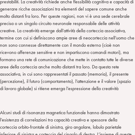
prestabiliti. La creatività richiede anche flessibilità cognitiva e capacità di
generare ricche associazioni tra elementi del sapere comune anche
molto distanti fra loro. Per queste ragioni, non vi è una sede cerebrale
precisa o un singolo circuito neuronale responsabile delle attività
creative. La creatività emerge dall’attività della corteccia associativa,
termine con cui si definiscono ampie aree di neocorteccia nell’uomo che
non sono connesse direttamente con il mondo esterno (cioè non
ricevono afferenze sensitive e non impartiscono comandi motori), ma
formano una rete di comunicazione che mette in contatto tutte le diverse
aree della corteccia anche molto distanti tra loro. Da questa rete
associativa, in cui sono rappresentati il passato (memoria), il presente
(percezione), il futuro (comportamento), l’attenzione e il valore (spazio
di lavoro globale) si ritiene emerga l’espressione della creatività
Alcuni studi di risonanza magnetica funzionale hanno dimostrato
l’esistenza di correlazioni tra capacità creativa e spessore della
corteccia orbito-frontale di sinistra, giro angolare, lobulo parietale
inferiore di sinistra e corteccia del cingolo di destra. L’insieme di queste