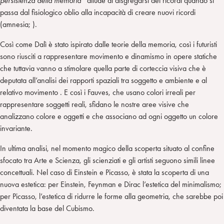
persistenza della memoria”
allude al disgregarsi dei ricordi quando si
passa dal fisiologico oblio alla incapacità di creare nuovi ricordi
(amnesia; ).
Così come Dalì è stato ispirato dalle teorie della memoria, così i futuristi
sono riusciti a rappresentare movimento e dinamismo in opere statiche
che tuttavia vanno a stimolare quella parte di corteccia visiva che è
deputata all’analisi dei rapporti spaziali tra soggetto e ambiente e al
relativo movimento . E così i Fauves, che usano colori irreali per
rappresentare soggetti reali, sfidano le nostre aree visive che
analizzano colore e oggetti e che associano ad ogni oggetto un colore
invariante.
In ultima analisi, nel momento magico della scoperta situato al confine
sfocato tra Arte e Scienza, gli scienziati e gli artisti seguono simili linee
concettuali. Nel caso di Einstein e Picasso, è stata la scoperta di una
nuova estetica: per Einstein, Feynman e Dirac l’estetica del minimalismo;
per Picasso, l’estetica di ridurre le forme alla geometria, che sarebbe poi
diventata la base del Cubismo.