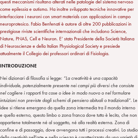
questi meccanismi risultano alterati nelle patologie del sistema nervoso
come epilessia e autismo. Ha inoltre sviluppato tecniche innovative per
interfacciare i neuroni con smart materials con applicazioni in campo
neuroprotesico. Fabio Benfenati è autore di oltre 200 pubblicazioni in
prestigiose riviste scientifiche internazionali che includono Science,
Nature, PNAS, Cell e Neuron. E’ stato Presidente della Società Italiana
di Neuroscienze e della Italian Physiological Society e presiede
attualmente il Collegio dei professori ordinari di Fisiologia.
INTRODUZIONE
Nei dizionari di filosofia si legge:
“La creatività è una capacità
individuale, potenzialmente presente nei campi più diversi che consiste
nel cogliere i rapporti fra cose o idee in modo nuovo o nel formulare
intuizioni non previste dagli schemi di pensiero abituali o tradizionali”.
Le
idee si ritiene emergano da quella zona intermedia tra il mondo interno
e quello esterno, questo limbo o zona franca dove tutto è lecito, che non
appartiene totalmente né al soggetto, né alla realtà esterna. Zona di
confine e di passaggio, dove avvengono tutti i processi creativi. Lo studio
della creatività nell’arte e nella scienza è caratterizzato da una varietà di