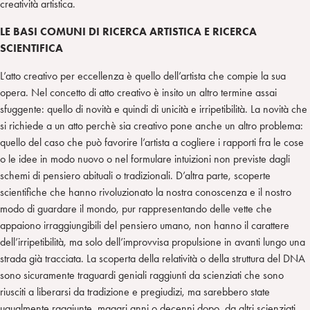
creatività artistica.
LE BASI COMUNI DI RICERCA ARTISTICA E RICERCA
SCIENTIFICA
L’atto creativo per eccellenza è quello dell’artista che compie la sua
opera. Nel concetto di atto creativo è insito un altro termine assai
sfuggente: quello di novità e quindi di unicità e irripetibilità. La novità che
si richiede a un atto perchè sia creativo pone anche un altro problema:
quello del caso che può favorire l’artista a cogliere i rapporti fra le cose
o le idee in modo nuovo o nel formulare intuizioni non previste dagli
schemi di pensiero abituali o tradizionali. D’altra parte, scoperte
scientifiche che hanno rivoluzionato la nostra conoscenza e il nostro
modo di guardare il mondo, pur rappresentando delle vette che
appaiono irraggiungibili del pensiero umano, non hanno il carattere
dell’irripetibilità, ma solo dell’improvvisa propulsione in avanti lungo una
strada già tracciata. La scoperta della relatività o della struttura del DNA
sono sicuramente traguardi geniali raggiunti da scienziati che sono
riusciti a liberarsi da tradizione e pregiudizi, ma sarebbero state
ugualmente raggiunte, magari anni o decenni dopo, da altri scienziati