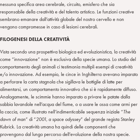
nessuna specifica area cerebrale, circuito, emisfero che sia
responsabile della creatività e del talento artistico. Le funzioni creative
sembrano emanare dall’attività globale del nostro cervello e non
vengono compromesse in caso di lesioni cerebrali.
FILOGENESI DELLA CREATIVITÀ
Vista secondo una prospettiva biologica ed evoluzionistica, la creatività
come “innovazione” non è esclusiva della specie umana. Lo studio del
comportamento degli animali ci testimonia multipli esempi di creatività
e/o innovazione. Ad esempio, le cince in Inghilterra avevano imparato
a perforare la carta stagnola che sigillava le bottiglie di latte per
alimentarsi, un comportamento innovativo che si è rapidamente diffuso.
Analogamente, le scimmie hanno imparato a privare le patate dalla
sabbia lavandole nell’acqua del fiume, o a usare le ossa come armi per
la caccia, come illustrato nell’indimenticabile sequenza iniziale “
The
dawn of man
” di “
2001, a space odyssey
” del grande regista Stanley
Kubrick. La creatività umana ha quindi delle componenti che
provengono dal lungo percorso dell’evoluzione della nostra specie.