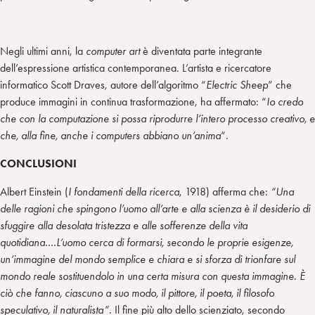
Negli ultimi anni, la
computer art
è diventata parte integrante
dell’espressione artistica contemporanea. L’artista e ricercatore
informatico Scott Draves, autore dell’algoritmo “
Electric Sheep
” che
produce immagini in continua trasformazione, ha affermato: “
Io credo
che con la computazione si possa riprodurre l’intero processo creativo, e
che, alla fine, anche i computers abbiano un’anima
“.
CONCLUSIONI
Albert Einstein (
I fondamenti della ricerca
, 1918) afferma che:
“Una
delle ragioni che spingono l’uomo all’arte e alla scienza è il desiderio di
sfuggire alla desolata tristezza e alle sofferenze della vita
quotidiana….L’uomo cerca di formarsi, secondo le proprie esigenze,
un’immagine del mondo semplice e chiara e si sforza di trionfare sul
mondo reale sostituendolo in una certa misura con questa immagine. È
ciò che fanno, ciascuno a suo modo, il pittore, il poeta, il filosofo
speculativo, il naturalista”.
Il fine più alto dello scienziato, secondo