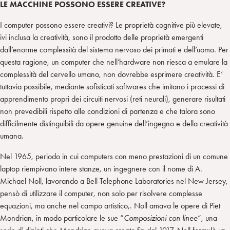
LE MACCHINE POSSONO ESSERE CREATIVE?
I computer possono essere creativi? Le proprietà cognitive più elevate,
ivi inclusa la creatività, sono il prodotto delle proprietà emergenti
dall’enorme complessità del sistema nervoso dei primati e dell’uomo. Per
questa ragione, un computer che nell’hardware non riesca a emulare la
complessità del cervello umano, non dovrebbe esprimere creatività. E’
tuttavia possibile, mediante sofisticati softwares che imitano i processi di
apprendimento propri dei circuiti nervosi (reti neurali), generare risultati
non prevedibili rispetto alle condizioni di partenza e che talora sono
difficilmente distinguibili da opere genuine dell’ingegno e della creatività
umana.
Nel 1965, periodo in cui computers con meno prestazioni di un comune
laptop riempivano intere stanze, un ingegnere con il nome di A.
Michael Noll, lavorando a Bell Telephone Laboratories nel New Jersey,
pensò di utilizzare il computer, non solo per risolvere complesse
equazioni, ma anche nel campo artistico,. Noll amava le opere di Piet
Mondrian, in modo particolare le sue “
Composizioni con linee
“, una