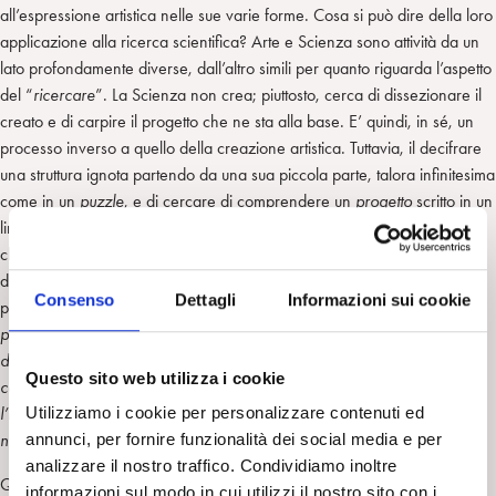
all’espressione artistica nelle sue varie forme. Cosa si può dire della loro
applicazione alla ricerca scientifica? Arte e Scienza sono attività da un
lato profondamente diverse, dall’altro simili per quanto riguarda l’aspetto
del “
ricercare
”. La Scienza non crea; piuttosto, cerca di dissezionare il
creato e di carpire il progetto che ne sta alla base. E’ quindi, in sé, un
processo inverso a quello della creazione artistica. Tuttavia, il decifrare
una struttura ignota partendo da una sua piccola parte, talora infinitesima
come in un
puzzle
, e di cercare di comprendere un
progetto
scritto in un
linguaggio ignoto, necessita di intuizione, di una sorta di Stele di Rosetta
che ci faccia guardare le cose sotto una diversa prospettiva o in una
diversa dimensione. A questo riguardo, Francois Jacob, premio Nobel
Consenso
Dettagli
Informazioni sui cookie
per la Medicina nel 1965 ha scritto: “
La scienza in biologia non si
propone di spiegare l’ignoto con ciò che è noto, come in certe
dimostrazioni matematiche. Essa mira a giustificare ciò che si osserva
Questo sito web utilizza i cookie
con le proprietà di ciò che si immagina, a spiegare il visibile con
l’invisibile, ed evolve con l’evoluzione dell’invisibile, con il ricorso a
Utilizziamo i cookie per personalizzare contenuti ed
nuove strutture nascoste, a nuove proprietà ipotetiche
”.
annunci, per fornire funzionalità dei social media e per
analizzare il nostro traffico. Condividiamo inoltre
Queste considerazioni identificano le seguenti basi comuni del
informazioni sul modo in cui utilizzi il nostro sito con i