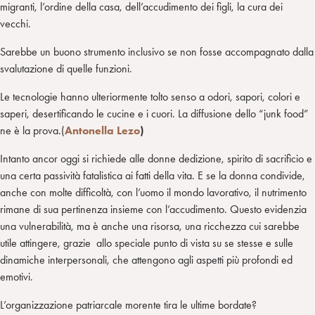
migranti, l’ordine della casa, dell’accudimento dei figli, la cura dei
vecchi.
Sarebbe un buono strumento inclusivo se non fosse accompagnato dalla
svalutazione di quelle funzioni.
Le tecnologie hanno ulteriormente tolto senso a odori, sapori, colori e
saperi, desertificando le cucine e i cuori. La diffusione dello “junk food”
ne è la prova.(
Antonella Lezo
)
Intanto ancor oggi si richiede alle donne dedizione, spirito di sacrificio e
una certa passività fatalistica ai fatti della vita. E se la donna condivide,
anche con molte difficoltà, con l’uomo il mondo lavorativo, il nutrimento
rimane di sua pertinenza insieme con l’accudimento. Questo evidenzia
una vulnerabilità, ma è anche una risorsa, una ricchezza cui sarebbe
utile attingere, grazie allo speciale punto di vista su se stesse e sulle
dinamiche interpersonali, che attengono agli aspetti più profondi ed
emotivi.
L’organizzazione patriarcale morente tira le ultime bordate?