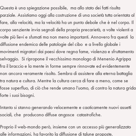
Questa è una spiegazione possibile, ma allo stato dei fatti risulta
parziale. Assistiamo oggi alla costruzione di una società tutta orientata al
fare, alla velocità, ma la velocità ha un punto debole che è nel corpo. Il
corpo senziente invia segnali della propria precarietà, a volte violenti a
volte più lievi e sfumati ma non meno importanti. Annovero fra questi la
diffusione endemica delle patologie del cibo e a livello globale i
movimenti migratori dai paesi dove regna fame, violenza e sfruttamento
selvaggio. Si ripropone il vecchissimo monologo di Menenio Agrippa
fra il braccio e la mente in forme sempre rinnovate ed evidentemente
non ancora veramente risolto. Sembra di assistere alla eterna battaglia
tra natura e cultura. Mentre la cultura cerca di fare a meno, come se
fosse superfluo, di ciò che rende umano l’uomo, di contro la natura grida
forte i suoi bisogni.
Intanto si stanno generando velocemente e caoticamente nuovi assetti
sociali, che producono diffuse angosce catastrofiche.
Proprio il web-mondo però, insieme con un accesso più generalizzato
alle informazioni, ha favorito la diffusione di talune proposte,