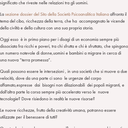
significato che riveste nelle relazioni tra gli uomini.
La
sezione dossier del Sito della Società Psicoanalitica Italiana
affronta il
tema del cibo, ricchezza della terra, che ha accompagnato le vicende
della civiltà e della cultura con una sua propria storia.
Oggi esso è in primo piano per i disagi di un economia sempre più
dissociata fra ricchi e poveri, tra chi sfrutta e chi è sfruttato, che spingono
un numero notevole di donne,uomini e bambini a migrare in cerca di
una nuova “terra promessa”.
Quali possono essere le intersezioni , in una società che si muove a due
velocità, dove da una parte ci sono le urgenze del corpo
affamato,espresse dai bisogni non dilazionabili dei popoli migranti, e
dall’altra parte la corsa sempre più accelerata verso le nuove
tecnologie? Dove risiedono in realtà le nuove risorse?
Le nuove ricchezze, frutto della creatività umana, potranno essere
utilizzate per il benessere di tutti?