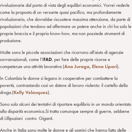
rivoluzionarie dal punto di vista degli equilibri economici. Vorrei vederle
come la proposta di un versante quasi pacifico, ma profondamente
rivoluzionario, che dovrebbe riscuotere massima attenzione, da parte di
popolazioni che tendono ad affermare un potere anche in chi ha solo le
proprie braccia e il proprio know-how, ma non possiede strumenti di
produzione.
Molte sono le piccole associazioni che ricorrono all’aiuto di agenzie
sovranazionali, come l’I
FAD
, per fare delle proprie risorse e
competenze una attività lavorativa (
Ana Juraga, Elena Lipari
).
In Colombia le donne si legano in cooperative per combattere la
povertà, contrastando così un datore di lavoro violento: il cartello della
droga.(
Kelly Velasquez
).
Sono solo alcuni dei tentativi di riportare equilibrio in un mondo orientato
alla disparità economica.Si tratta comunque sempre di guerre, sebbene
di Lillipuziani contro Giganti.
Anche in Italia sono molte le donne e gli uomini che hanno fatto delle