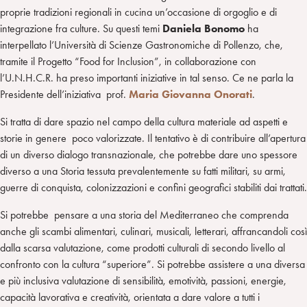
proprie tradizioni regionali in cucina un’occasione di orgoglio e di
integrazione fra culture. Su questi temi
Daniela Bonomo
ha
interpellato l’Università di Scienze Gastronomiche di Pollenzo, che,
tramite il Progetto “Food for Inclusion”, in collaborazione con
l’U.N.H.C.R. ha preso importanti iniziative in tal senso. Ce ne parla la
Presidente dell’iniziativa prof.
Maria Giovanna Onorati
.
Si tratta di dare spazio nel campo della cultura materiale ad aspetti e
storie in genere poco valorizzate. Il tentativo è di contribuire all’apertura
di un diverso dialogo transnazionale, che potrebbe dare uno spessore
diverso a una Storia tessuta prevalentemente su fatti militari, su armi,
guerre di conquista, colonizzazioni e confini geografici stabiliti dai trattati.
Si potrebbe pensare a una storia del Mediterraneo che comprenda
anche gli scambi alimentari, culinari, musicali, letterari, affrancandoli così
dalla scarsa valutazione, come prodotti culturali di secondo livello al
confronto con la cultura “superiore”. Si potrebbe assistere a una diversa
e più inclusiva valutazione di sensibilità, emotività, passioni, energie,
capacità lavorativa e creatività, orientata a dare valore a tutti i