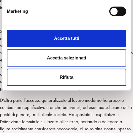
orientato all’informatica, alla robotica e al fare? Le interessanti
e
implicazioni nel buddismo sono state approfondite da
Cristina Sarno
.
Marketing
d
e
l
Se cambiano i legami affettivi, così come sono radicati in noi, se
c
cambiano gli aspetti più profondamente intimi legati al cibo e alla sua
Accetta tutti
o
storia e le emozioni più sfumate che formano la rete di fondo dello
n
scorrere del tempo, ci dobbiamo interrogare, seguendo un orientamento
s
Accetta selezionati
ecologico, su cosa avverrà di quel che vi era riposto. Sappiamo , infatti
e
che un “vuoto” non resta a lungo tale, e spesso porta a terremoti di
n
difficile soluzione. Di questo è consapevole lo psicoanalista che assiste
Rifiuta
s
all’aumento dell’incidenza di disturbi dell’alimentazione nella
o
popolazione con dimensioni da pandemia.
(
Giancarlo di Luzio
)
D’altra parte l’accesso generalizzato al lavoro moderno ha prodotto
cambiamenti significativi, e anche benvenuti, ad esempio sul piano della
parità di genere, nell’attuale società. Ha spostato le aspettative e
l’attenzione femminile sul lavoro all’esterno, portando a delegare a
figure socialmente considerate secondarie, di solito altre donne, spesso