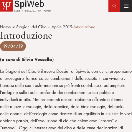
T
o
g
Home
Le Stagioni del Cibo – Aprile 2019
Introduzione
>
>
g
Introduzione
l
e
19/04/19
n
a
(a cura di Silvia Vessella)
v
Le Stagioni del Cibo è il nuovo Dossier di Spiweb, con cui ci proponiamo
i
di proseguire la ricerca sui cambiamenti della società in cui viviamo .
g
L’analisi delle sue trasformazioni su più fronti contribuisce ad ampliare
a
l’indagine sulle radici profonde dei cambiamenti socio-politici e
t
individuali in atto. Nei precedenti dossier abbiamo affrontato il tema
i
delle nuove tecnologie, della robotica, delle biotecnologie, del ruolo
o
delle donne, dell’ecologia come ricerca di un equilibrio in cui tutte le voci
n
abbiano parola, dell’evoluzione di ciò che chiamiamo “creato” e
“umano”. Oggi ci interessiamo del cibo e delle tante declinazioni di