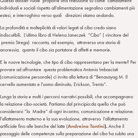
Questo dossier vuole proporre una riflessione su come cambiamenti
individuali e sociali rispetto all’alimentazione segnalino cambiamenti più
estesi, e interroghino verso quali direzioni stiamo andando.
La profondità e molteplicità di valori legati al cibo credo siano
indiscutibili. L’ultimo libro di Helena Janeczek “Cibo” ( vincitore del
premio Strega) racconta, ad esempio, attraverso una storia di
anoressia, quanto il cibo sia portatore di affetti e memorie.
E le nuove tecnologie, che tipo di cibo rappresentano per la mente? Per
provare ad affrontare questa problematica Antonio Imbasciati
(comunicazione personale) ci invita alla lettura di “Benasayag M. Il
cervello aumentato e l’uomo diminuito, Erickson, Trento”.
Lunga la storia e molti i percorsi narrativi possibili, che accompagnano
la relazione cibo-società. Partiamo dal principio:da quello che può
considerarsi ”la Madre” di ogni incontro, comunicazione e relazione:
l’allattamento materno e la sua evoluzione, attraverso l’allattamento
artificiale fino alle banche del latte (
Andreina Tantini
).
Anche il
passaggio delle competenze sulla preparazione del cibo ha subito una