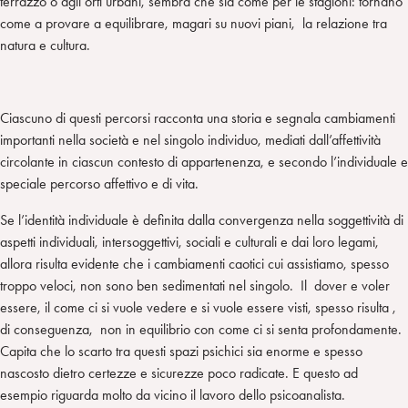
terrazzo o agli orti urbani, sembra che sia come per le stagioni: tornano
come a provare a equilibrare, magari su nuovi piani, la relazione tra
natura e cultura.
Ciascuno di questi percorsi racconta una storia e segnala cambiamenti
importanti nella società e nel singolo individuo, mediati dall’affettività
circolante in ciascun contesto di appartenenza, e secondo l’individuale e
speciale percorso affettivo e di vita.
Se l’identità individuale è definita dalla convergenza nella soggettività di
aspetti individuali, intersoggettivi, sociali e culturali e dai loro legami,
allora risulta evidente che i cambiamenti caotici cui assistiamo, spesso
troppo veloci, non sono ben sedimentati nel singolo. Il dover e voler
essere, il come ci si vuole vedere e si vuole essere visti, spesso risulta ,
di conseguenza, non in equilibrio con come ci si senta profondamente.
Capita che lo scarto tra questi spazi psichici sia enorme e spesso
nascosto dietro certezze e sicurezze poco radicate. E questo ad
esempio riguarda molto da vicino il lavoro dello psicoanalista.