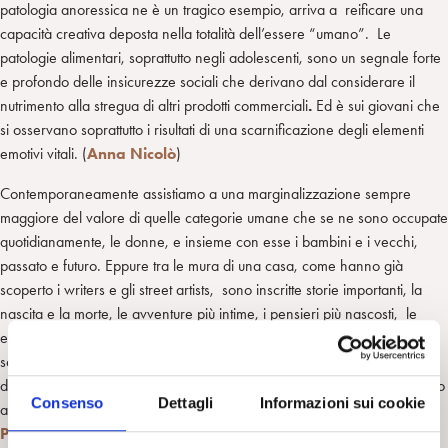
patologia anoressica ne è un tragico esempio, arriva a reificare una
capacità creativa deposta nella totalità dell’essere “umano”. Le
patologie alimentari, soprattutto negli adolescenti, sono un segnale forte
e profondo delle insicurezze sociali che derivano dal considerare il
nutrimento alla stregua di altri prodotti commerciali
.
Ed è sui giovani che
si osservano soprattutto i risultati di una scarnificazione degli elementi
emotivi vitali. (
Anna Nicolò
)
Contemporaneamente assistiamo a una marginalizzazione sempre
maggiore del valore di quelle categorie umane che se ne sono occupate
quotidianamente, le donne, e insieme con esse i bambini e i vecchi,
passato e futuro. Eppure tra le mura di una casa, come hanno già
scoperto i writers e gli street artists, sono inscritte storie importanti, la
nascita e la morte, le avventure più intime, i pensieri più nascosti, le
emozioni più estreme, la bontà e la rabbia, la dedizione e la
sopraffazione. E’ intorno a una tavola imbandita che si prendono
decisioni (buone e cattive), come ci racconta la storia dell’Arte, e intorno
Consenso
Dettagli
Informazioni sui cookie
ad essa si festeggia tutto della vita e si esorcizza la morte.
(
Gianni
Pittiglio
).