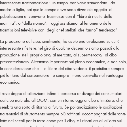
interessante trasformazione : un tempo venivano tramandate da
madre a figlia, poi quelle competenze sono diventate oggetto di
pubblicazioni e venivano trasmesse con il “libro di ricette della
mamma”, o “della nonna”, oggi assistiamo al fenomeno delle
trasmissioni televisive con degli chef stellati che fanno” tendenza”.
La produzione del cibo, similmente, ha avuto una evoluzione su cui è
interessante riflettere:nel giro di qualche decennio siamo passati alla
produzione nel proprio orto, al mercato, al supermercato, al cibo
preconfezionato. Altrettanto importante sul piano economico, e non solo,
la considerazione che le filiere del cibo vedono il produttore sempre
più lontano dal consumatore e sempre meno coinvolto nel vantaggio
economico.
Trovo degno di attenzione infine il percorso ondivago dei consumatori
dal cibo naturale, all’OGM, con un ritorno oggi al cibo a kmZero, che
sembra una sorta di ritorno al futuro. Se poi analizziamo le oscillazioni
tra tentativi di sfruttamento sempre più raffinati, accompagnati dalle tante
lotte nei secoli per la terra come per il cibo, e i ritorni attuali all’orto sul