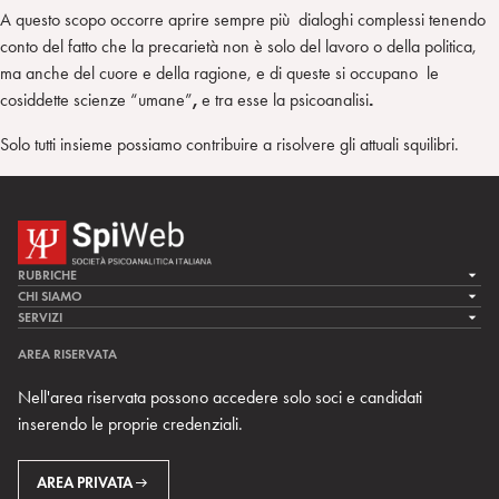
A questo scopo occorre aprire sempre più dialoghi complessi tenendo
conto del fatto che la precarietà non è solo del lavoro o della politica,
ma anche del cuore e della ragione, e di queste si occupano le
cosiddette scienze “umane”
,
e tra esse la psicoanalisi
.
Solo tutti insieme possiamo contribuire a risolvere gli attuali squilibri.
RUBRICHE
LA CURA
CHI SIAMO
LA SPI
SERVIZI
LA RICERCA
SPIPEDIA
TEAM DI SPIWEB
AREA RISERVATA
CULTURA E SOCIETÀ
CERCA UNO PSICOANALISTA
CONTATTI
Nell'area riservata possono accedere solo soci e candidati
MULTIMEDIA
ARCHIVIO STORICO
inserendo le proprie credenziali.
RIVISTE
AREA INTERNAZIONALE
CENTRI LOCALI DELLA SPI
PROSSIMI EVENTI
AREA PRIVATA