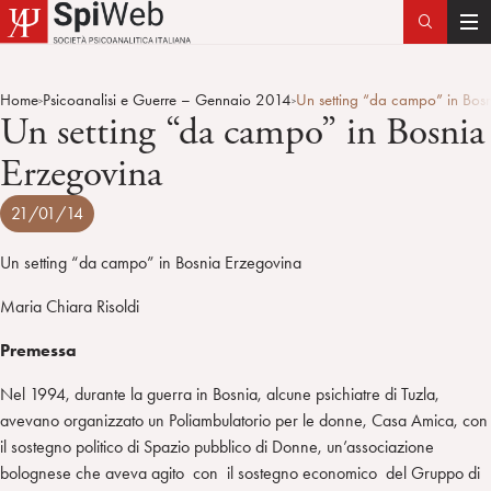
T
o
g
Home
Psicoanalisi e Guerre – Gennaio 2014
Un setting “da campo” in Bos
>
>
g
Un setting “da campo” in Bosnia
l
Erzegovina
e
n
21/01/14
a
v
Un setting “da campo” in Bosnia Erzegovina
i
g
Maria Chiara Risoldi
a
t
Premessa
i
Nel 1994, durante la guerra in Bosnia, alcune psichiatre di Tuzla,
o
avevano organizzato un Poliambulatorio per le donne, Casa Amica, con
n
il sostegno politico di Spazio pubblico di Donne, un’associazione
bolognese che aveva agito con il sostegno economico del Gruppo di