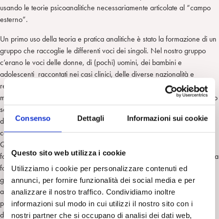
usando le teorie psicoanalitiche necessariamente articolate al “campo
esterno”.
Un primo uso della teoria e pratica analitiche è stato la formazione di un
gruppo che raccoglie le differenti voci dei singoli. Nel nostro gruppo
c’erano le voci delle donne, di (pochi) uomini, dei bambini e
adolescenti raccontati nei casi clinici, delle diverse nazionalità e
religioni. Il gruppo come microcosmo che contiene e riflette il
macrocosmo. Il gruppo, visto da questo vertice di articolazione al campo
sociale, ha cercato di ricreare il “quadro” sociale frantumato e
Consenso
Dettagli
Informazioni sui cookie
disorganizzato attraverso la costituzione di un’istanza di convivialità –
convivenza che fuori non c’era più o cominciava appena a nascere.
Quando un vicino attacca il suo prossimo, uccide i membri di una
Questo sito web utilizza i cookie
famiglia, e distrugge la sua casa, la vittima non perde solo i membri della
famiglia, la casa, l’amicizia del prossimo, ma perde anche ciò in cui in
Utilizziamo i cookie per personalizzare contenuti ed
genere si fa riferimento con “fiducia nell’umanità”. Non è una fiducia
annunci, per fornire funzionalità dei social media e per
astratta o un’ideologia irrilevante, senza di essa una persona non può
analizzare il nostro traffico. Condividiamo inoltre
più credere che valori umani quali l’amicizia, la lealtà, il rispetto, la
informazioni sul modo in cui utilizzi il nostro sito con i
decenza, l’amore, possano veramente esistere e questo tipo di perdita
nostri partner che si occupano di analisi dei dati web,