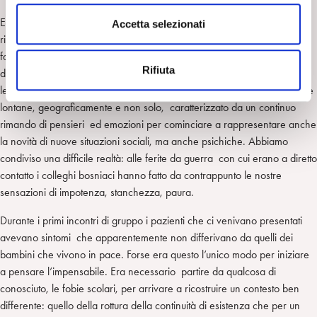
n
Era necessario un tempo lungo perché un pensiero, una parola nuovi
s
Accetta selezionati
ripristinassero la pensabilità dell’esperienza. Chi ascoltava non poteva
e
far altro che aspettare e contemporaneamente andare a proprie
n
Rifiuta
differenti esperienze che potessero fare da “ponte” senza confondersi
s
le une nelle altre. Abbiamo cercato di costruire un legame con persone
o
lontane, geograficamente e non solo, caratterizzato da un continuo
rimando di pensieri ed emozioni per cominciare a rappresentare anche
la novità di nuove situazioni sociali, ma anche psichiche. Abbiamo
condiviso una difficile realtà: alle ferite da guerra con cui erano a diretto
contatto i colleghi bosniaci hanno fatto da contrappunto le nostre
sensazioni di impotenza, stanchezza, paura.
Durante i primi incontri di gruppo i pazienti che ci venivano presentati
avevano sintomi che apparentemente non differivano da quelli dei
bambini che vivono in pace. Forse era questo l’unico modo per iniziare
a pensare l’impensabile. Era necessario partire da qualcosa di
conosciuto, le fobie scolari, per arrivare a ricostruire un contesto ben
differente: quello della rottura della continuità di esistenza che per un