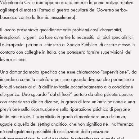
Volontariato Civile non appena erano emerse le prime notizie relative
agli stupri di massa (l’arma di guerra peculiare del Governo serbo-
bosniaco contro la Bosnia mussulmana).
Il lavoro presentava quotidianamente problemi così drammatici,
inesplorati, urgenti da fare avvertire la necessità di aiuti specialistici.
Le terapeute pertanto chiesero a Spazio Pubblico di essere messe in
contatto con colleghe in Italia, che potessero fornire supervisioni del
lavoro clinico.
Una domanda molto specifica che esse chiamarono “supervisione”, da
intendersi come la metafora per uno sguardo diverso che permettesse
loro di vedere al di là dell’inevitabile accomodamento alla condizione
d’urgenza. Uno sguardo “dal di fuori” portato da altre psicoterapeute,
con esperienza clinica diversa, in grado di fare un’anticipazione e una
previsione sulla ricostruzione e sulla riparazione psichica di persone
tanto maltrattate. E soprattutto in grado di mantenere una distanza,
uguale a quella del setting analitico, che non significa né indifferenza
né ambiguità ma possibilità di oscillazione dalla posizione
schizoparanoidea, in cui si precipita inevitabilmente quando ci si