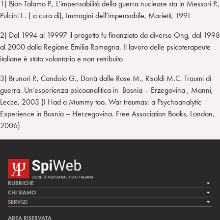
1) Bion Talamo P., L’impensabilità della guerra nucleare sta in Messori P.,
Pulcini E. ( a cura di), Immagini dell’impensabile, Marietti, 1991
2) Dal 1994 al 19997 il progetto fu finanziato da diverse Ong, dal 1998
al 2000 dalla Regione Emilia Romagna. Il lavoro delle psicoterapeute
italiane è stato volontario e non retribuito
3) Brunori P., Candolo G., Donà dalle Rose M., Risoldi M.C. Traumi di
guerra. Un’esperienza psicoanalitica in Bosnia – Erzegovina , Manni,
Lecce, 2003 (I Had a Mummy too. War traumas: a Psychoanalytic
Experience in Bosnia – Herzegovina. Free Association Books, London,
2006)
RUBRICHE
LA CURA
CHI SIAMO
LA SPI
SERVIZI
LA RICERCA
SPIPEDIA
TEAM DI SPIWEB
AREA RISERVATA