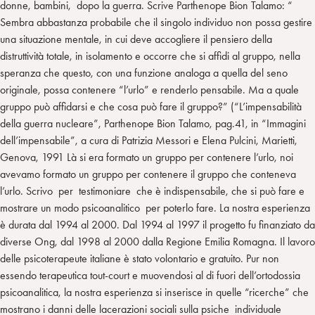
donne, bambini, dopo la guerra. Scrive Parthenope Bion Talamo: “
Sembra abbastanza probabile che il singolo individuo non possa gestire
una situazione mentale, in cui deve accogliere il pensiero della
distruttività totale, in isolamento e occorre che si affidi al gruppo, nella
speranza che questo, con una funzione analoga a quella del seno
originale, possa contenere “l’urlo” e renderlo pensabile. Ma a quale
gruppo può affidarsi e che cosa può fare il gruppo?” (“L’impensabilità
della guerra nucleare”, Parthenope Bion Talamo, pag.41, in “Immagini
dell’impensabile”, a cura di Patrizia Messori e Elena Pulcini, Marietti,
Genova, 1991 Là si era formato un gruppo per contenere l’urlo, noi
avevamo formato un gruppo per contenere il gruppo che conteneva
l’urlo. Scrivo per testimoniare che è indispensabile, che si può fare e
mostrare un modo psicoanalitico per poterlo fare. La nostra esperienza
è durata dal 1994 al 2000. Dal 1994 al 1997 il progetto fu finanziato da
diverse Ong, dal 1998 al 2000 dalla Regione Emilia Romagna. Il lavoro
delle psicoterapeute italiane è stato volontario e gratuito. Pur non
essendo terapeutica tout-court e muovendosi al di fuori dell’ortodossia
psicoanalitica, la nostra esperienza si inserisce in quelle “ricerche” che
mostrano i danni delle lacerazioni sociali sulla psiche individuale