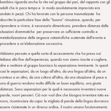
bambino riguarda anche la vita nel gruppo dei pari, del rapporto con gli
adulti che in poco tempo e in modo assolutamente imprevisto era
andato in pezzi. Chi ha lavorato con le persone traumatizzate ha
descritto la particolare fase della “buona” rimozione, quando, per
riprendere a vivere, è necessario dimenticare, prendere distanza dalle
situazioni drammatiche per preservare un sufficiente controllo e
metabolizzazione delle angosce catastrofiche scatenate dall’evento e
procedere a un’elaborazione successiva.
Abbiamo pensato a quella sorta di accecamento che ha preso noi
italiane alla fine dell’esperienza, quando non siamo riuscite a cogliere,
dire e restituire al gruppo bosniaco la separazione imminente. In questi
casi le separazioni, da un luogo all’altro, da una lingua all’altra, da un
conteso a un altro, da una cultura all’altra, da una situazione di pace a
una di guerra rendono molto difficile un buon equilibrio, una giusta
distanza. Sono separazioni per le quali è necessario inventarsi nuove
parole, nuovi pensieri. Ciò non vuol dire che bisogna inventare tutto ex-
novo, ricominciare da capo: le migliaia di parole della lingua dovranno
essere risistemate in un diverso ordine, il nostro umano funzionamento