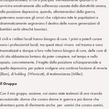
avvicina emotivamente alla sofferenza causata dalla distruttività umana,
alla posizione depressiva, quando, allontanandoci dalla guerra,
potevamo osservare gli orrori che colpivano tutte le popolazioni e
drammaticamente segnavano il destino delle nuove generazioni di
bambini serbi oltreché bosniaci.
I civili e i militari locali hanno bisogno di cure. I primi a poterli curare
sono i professionisti locali, ma questi stessi vivono nel trauma e sono
traumatizzati e dunque a loro volta hanno bisogno di cure, delle cure di
chi stia abbastanza lontano da poter compiere, nel tempo e nello
spazio, concretamente, il tragitto dalla posizione schizoparanoide a
quella depressiva, per potere svolgere una continua funzione di reverie
(Bion), di holding (Winnicott), di testimonianza (Miller).
Il Gruppo
Con il mio gruppo, assieme, noi siamo state testimoni di una vicenda
eccezionale: donne che curano donne in guerra e poi donne che
diventano punto di riferimento anche per uomini che curano uomini,