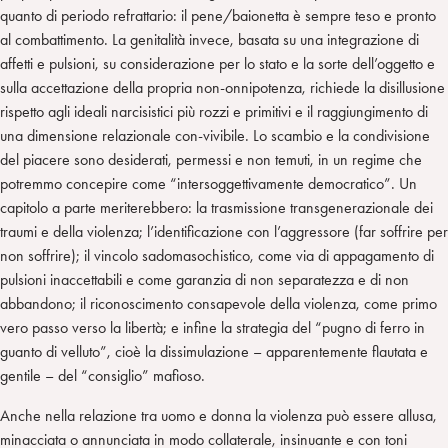
quanto di periodo refrattario: il pene/baionetta è sempre teso e pronto
al combattimento. La genitalità invece, basata su una integrazione di
affetti e pulsioni, su considerazione per lo stato e la sorte dell’oggetto e
sulla accettazione della propria non-onnipotenza, richiede la disillusione
rispetto agli ideali narcisistici più rozzi e primitivi e il raggiungimento di
una dimensione relazionale con-vivibile. Lo scambio e la condivisione
del piacere sono desiderati, permessi e non temuti, in un regime che
potremmo concepire come “intersoggettivamente democratico”. Un
capitolo a parte meriterebbero: la trasmissione transgenerazionale dei
traumi e della violenza; l’identificazione con l’aggressore (far soffrire per
non soffrire); il vincolo sadomasochistico, come via di appagamento di
pulsioni inaccettabili e come garanzia di non separatezza e di non
abbandono; il riconoscimento consapevole della violenza, come primo
vero passo verso la libertà; e infine la strategia del “pugno di ferro in
guanto di velluto”, cioè la dissimulazione – apparentemente flautata e
gentile – del “consiglio” mafioso.
Anche nella relazione tra uomo e donna la violenza può essere allusa,
minacciata o annunciata in modo collaterale, insinuante e con toni