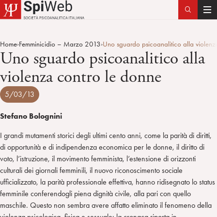
T
o
g
Home
Femminicidio – Marzo 2013
Uno sguardo psicoanalitico alla violenz
>
>
g
Uno sguardo psicoanalitico alla
l
violenza contro le donne
e
n
5/03/13
a
v
Stefano Bolognini
i
g
I grandi mutamenti storici degli ultimi cento anni, come la parità di diritti,
a
di opportunità e di indipendenza economica per le donne, il diritto di
t
voto, l’istruzione, il movimento femminista, l’estensione di orizzonti
i
culturali dei giornali femminili, il nuovo riconoscimento sociale
o
ufficializzato, la parità professionale effettiva, hanno ridisegnato lo status
n
femminile conferendogli piena dignità civile, alla pari con quello
maschile. Questo non sembra avere affatto eliminato il fenomeno della
violenza psicologica, fisica e sessuale: la cronaca riporta in