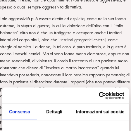
spesso o quasi sempre aggressività distruttiva.
Tale aggressività può essere diretta ed esplicita, come nella sua forma
estrema, lo stupro di guerra, in cui la violazione dell’altro con il “fallo-
baionetta” altro non è che un trafiggere e occupare anche i territori
interni del corpo altrui, oltre che i territori geografici esterni, come
sfregio al nemico. La donna, in tal caso, è puro territorio, e la guerra è
contro i maschi nemici. Ma vi sono forme meno clamorose, eppure non
meno sostanziali, di violenza. Ricordo il racconto di una paziente molto
disturbata che diceva di “lasciare al marito lacarcassa” quando lui
intendeva possederla, nonostante il loro pessimo rapporto personale; di
fatto la paziente si dissociava durante i rapporti (che non poteva rifiutare
per complesse ragioni) “osservando se stessa da due o tre metri di
distanza”.
Nell’infinito campionario delle violenze possibili, vi sono tanto le ferite
Consenso
Dettagli
Informazioni sui cookie
dirette quanto i più subdoli avvelenamenti “goccia a goccia”,
paragonabili all’infusione di polonio. Le umiliazioni possono essere
massive e sferzanti oppure progressive, inapparenti e basate su