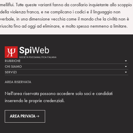
melliflui. Tutte queste varianti fanno da corollario inquietante allo scoppio
della violenza franca, e ne complicano i codici e il linguaggio non
verbale, in una dimensione vecchia come il mondo che la civiltà non è
riuscita fino ad oggi ad eliminare, e molto spesso nemmeno a limitare.
RUBRICHE
LA CURA
CHI SIAMO
LA SPI
SERVIZI
LA RICERCA
SPIPEDIA
TEAM DI SPIWEB
AREA RISERVATA
CULTURA E SOCIETÀ
CERCA UNO PSICOANALISTA
CONTATTI
Nell'area riservata possono accedere solo soci e candidati
MULTIMEDIA
ARCHIVIO STORICO
inserendo le proprie credenziali.
RIVISTE
AREA INTERNAZIONALE
CENTRI LOCALI DELLA SPI
PROSSIMI EVENTI
AREA PRIVATA