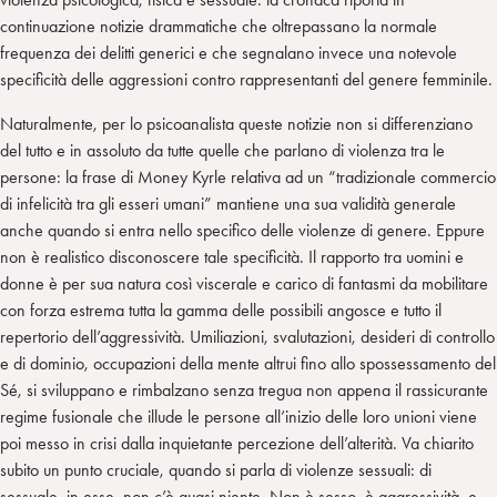
continuazione notizie drammatiche che oltrepassano la normale
frequenza dei delitti generici e che segnalano invece una notevole
specificità delle aggressioni contro rappresentanti del genere femminile.
Naturalmente, per lo psicoanalista queste notizie non si differenziano
del tutto e in assoluto da tutte quelle che parlano di violenza tra le
persone: la frase di Money Kyrle relativa ad un “tradizionale commercio
di infelicità tra gli esseri umani” mantiene una sua validità generale
anche quando si entra nello specifico delle violenze di genere. Eppure
non è realistico disconoscere tale specificità. Il rapporto tra uomini e
donne è per sua natura così viscerale e carico di fantasmi da mobilitare
con forza estrema tutta la gamma delle possibili angosce e tutto il
repertorio dell’aggressività. Umiliazioni, svalutazioni, desideri di controllo
e di dominio, occupazioni della mente altrui fino allo spossessamento del
Sé, si sviluppano e rimbalzano senza tregua non appena il rassicurante
regime fusionale che illude le persone all’inizio delle loro unioni viene
poi messo in crisi dalla inquietante percezione dell’alterità. Va chiarito
subito un punto cruciale, quando si parla di violenze sessuali: di
sessuale, in esse, non c’è quasi niente. Non è sesso, è aggressività, e