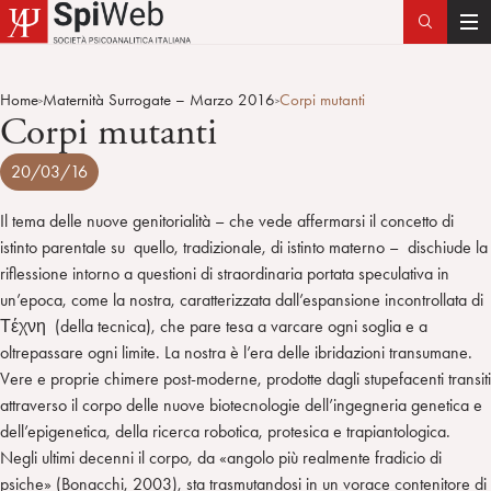
T
o
g
Home
Maternità Surrogate – Marzo 2016
Corpi mutanti
>
>
g
Corpi mutanti
l
e
20/03/16
n
a
Il tema delle nuove genitorialità – che vede affermarsi il concetto di
v
istinto parentale su quello, tradizionale, di istinto materno – dischiude la
i
riflessione intorno a questioni di straordinaria portata speculativa in
g
un’epoca, come la nostra, caratterizzata dall’espansione incontrollata di
a
Τέχνη (della tecnica), che pare tesa a varcare ogni soglia e a
t
oltrepassare ogni limite. La nostra è l’era delle ibridazioni transumane.
i
Vere e proprie chimere post-moderne, prodotte dagli stupefacenti transiti
o
attraverso il corpo delle nuove biotecnologie dell’ingegneria genetica e
n
dell’epigenetica, della ricerca robotica, protesica e trapiantologica.
Negli ultimi decenni il corpo, da «angolo più realmente fradicio di
psiche» (Bonacchi, 2003), sta trasmutandosi in un vorace contenitore di