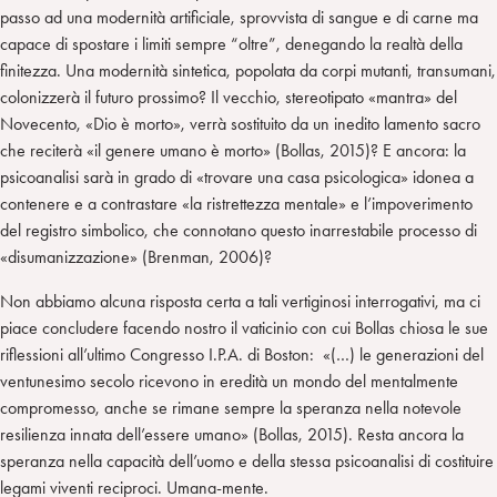
passo ad una modernità artificiale, sprovvista di sangue e di carne ma
capace di spostare i limiti sempre “oltre”, denegando la realtà della
finitezza. Una modernità sintetica, popolata da corpi mutanti, transumani,
colonizzerà il futuro prossimo? Il vecchio, stereotipato «mantra» del
Novecento, «Dio è morto», verrà sostituito da un inedito lamento sacro
che reciterà «il genere umano è morto» (Bollas, 2015)? E ancora: la
psicoanalisi sarà in grado di «trovare una casa psicologica» idonea a
contenere e a contrastare «la ristrettezza mentale» e l’impoverimento
del registro simbolico, che connotano questo inarrestabile processo di
«disumanizzazione» (Brenman, 2006)?
Non abbiamo alcuna risposta certa a tali vertiginosi interrogativi, ma ci
piace concludere facendo nostro il vaticinio con cui Bollas chiosa le sue
riflessioni all’ultimo Congresso I.P.A. di Boston: «(…) le generazioni del
ventunesimo secolo ricevono in eredità un mondo del mentalmente
compromesso, anche se rimane sempre la speranza nella notevole
resilienza innata dell’essere umano» (Bollas, 2015). Resta ancora la
speranza nella capacità dell’uomo e della stessa psicoanalisi di costituire
legami viventi reciproci. Umana-mente.