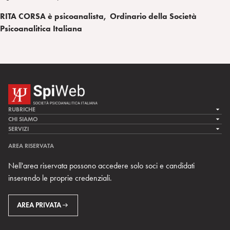
RITA CORSA è psicoanalista, Ordinario della Società
Psicoanalitica Italiana
RUBRICHE
LA CURA
CHI SIAMO
LA SPI
SERVIZI
LA RICERCA
SPIPEDIA
TEAM DI SPIWEB
AREA RISERVATA
CULTURA E SOCIETÀ
CERCA UNO PSICOANALISTA
CONTATTI
Nell'area riservata possono accedere solo soci e candidati
MULTIMEDIA
ARCHIVIO STORICO
inserendo le proprie credenziali.
RIVISTE
AREA INTERNAZIONALE
CENTRI LOCALI DELLA SPI
PROSSIMI EVENTI
AREA PRIVATA