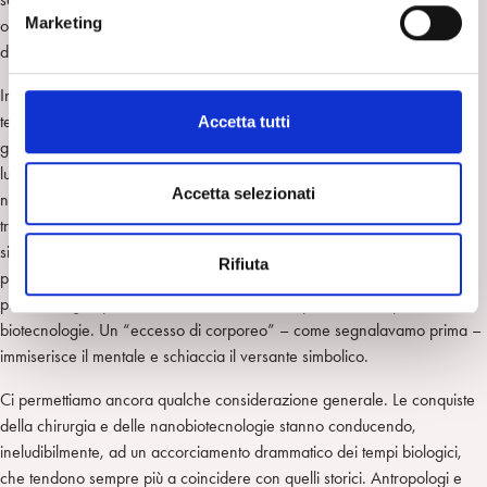
e
Marketing
omoaffettive, che hanno dato vita ad un bambino ricorrendo ai vari tipi
d
di fecondazione assistita o alla surrogacy (maternità surrogata).
e
l
In questo contributo preme specialmente mettere in rilievo come queste
c
tecniche avveniristiche stiano sempre più disgiungendo la funzione
Accetta tutti
o
generativa dalla sessualità. Il desiderio sembra non poter sostare a
n
lungo nell’area della fantasia, ma deve essere quanto prima e
s
Accetta selezionati
necessariamente soddisfatto. L’immaginario diventa subito “gesto”, si
e
traduce in un’azione concreta, provocando il collasso del registro
n
simbolico sulla realtà (Corsa, 2015). Questo discorso non vale soltanto
Rifiuta
s
per le moderne pratiche di fecondazione assistita, ma va tenuto
o
presente ogni qualvolta si affrontano i risvolti psichici delle più avanzate
biotecnologie. Un “eccesso di corporeo” – come segnalavamo prima –
immiserisce il mentale e schiaccia il versante simbolico.
Ci permettiamo ancora qualche considerazione generale. Le conquiste
della chirurgia e delle nanobiotecnologie stanno conducendo,
ineludibilmente, ad un accorciamento drammatico dei tempi biologici,
che tendono sempre più a coincidere con quelli storici. Antropologi e