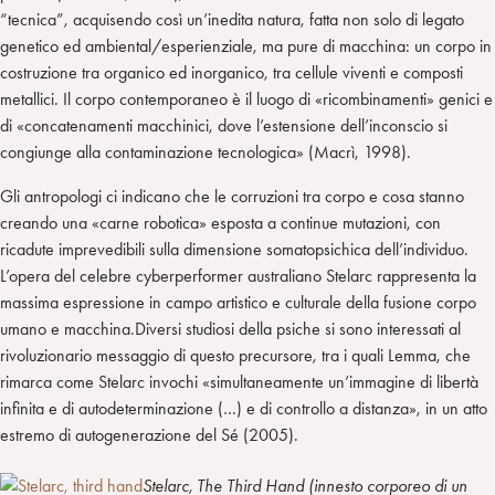
“tecnica”, acquisendo così un’inedita natura, fatta non solo di legato
genetico ed ambiental/esperienziale, ma pure di macchina: un corpo in
costruzione tra organico ed inorganico, tra cellule viventi e composti
metallici. Il corpo contemporaneo è il luogo di «ricombinamenti» genici e
di «concatenamenti macchinici, dove l’estensione dell’inconscio si
congiunge alla contaminazione tecnologica» (Macrì, 1998).
Gli antropologi ci indicano che le corruzioni tra corpo e cosa stanno
creando una «carne robotica» esposta a continue mutazioni, con
ricadute imprevedibili sulla dimensione somatopsichica dell’individuo.
L’opera del celebre cyberperformer australiano Stelarc rappresenta la
massima espressione in campo artistico e culturale della fusione corpo
umano e macchina.Diversi studiosi della psiche si sono interessati al
rivoluzionario messaggio di questo precursore, tra i quali Lemma, che
rimarca come Stelarc invochi «simultaneamente un’immagine di libertà
infinita e di autodeterminazione (…) e di controllo a distanza», in un atto
estremo di autogenerazione del Sé (2005).
Stelarc, The Third Hand (innesto corporeo di un