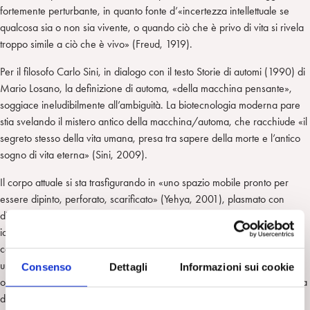
fortemente perturbante, in quanto fonte d’«incertezza intellettuale se
qualcosa sia o non sia vivente, o quando ciò che è privo di vita si rivela
troppo simile a ciò che è vivo» (Freud, 1919).
Per il filosofo Carlo Sini, in dialogo con il testo Storie di automi (1990) di
Mario Losano, la definizione di automa, «della macchina pensante»,
soggiace ineludibilmente all’ambiguità. La biotecnologia moderna pare
stia svelando il mistero antico della macchina/automa, che racchiude «il
segreto stesso della vita umana, presa tra sapere della morte e l’antico
sogno di vita eterna» (Sini, 2009).
Il corpo attuale si sta trasfigurando in «uno spazio mobile pronto per
essere dipinto, perforato, scarificato» (Yehya, 2001), plasmato con
diverse finalità (estetiche, comunicative, curative), ma con la comune
idea di poter espandere oltre ogni limite i suoi profili. Un “corpo senza
confini”, che dilata all’infinito le sue propaggini, tentando di esercitare
un controllo onnipotente sull’esistente. E sulla morte. Con una sorta di
Consenso
Dettagli
Informazioni sui cookie
operazione di autogenerazione narcisistica, l’uomo può agire la fantasia
di sostituirsi alla coppia genitoriale creativa, alla natura, a Dio.