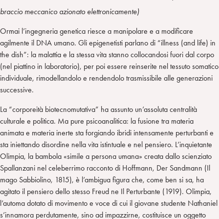
braccio meccanico azionato elettronicamente)
Ormai l’ingegneria genetica riesce a manipolare e a modificare
agilmente il DNA umano. Gli epigenetisti parlano di “illness (and life) in
the dish”: la malattia e la stessa vita stanno collocandosi fuori dal corpo
(nel piattino in laboratorio), per poi essere reinserite nel tessuto somatico
individuale, rimodellandolo e rendendolo trasmissibile alle generazioni
successive.
La “corporeità biotecnomutativa” ha assunto un’assoluta centralità
culturale e politica. Ma pure psicoanalitica: la fusione tra materia
animata e materia inerte sta forgiando ibridi intensamente perturbanti e
sta iniettando disordine nella vita istintuale e nel pensiero. L’inquietante
Olimpia, la bambola «simile a persona umana» creata dallo scienziato
Spallanzani nel celeberrimo racconto di Hoffmann, Der Sandmann (Il
mago Sabbiolino, 1815), è l’ambigua figura che, come ben si sa, ha
agitato il pensiero dello stesso Freud ne Il Perturbante (1919). Olimpia,
l’automa dotato di movimento e voce di cui il giovane studente Nathaniel
s’innamora perdutamente, sino ad impazzirne, costituisce un oggetto