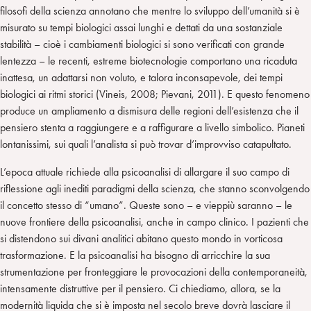
filosofi della scienza annotano che mentre lo sviluppo dell’umanità si è
misurato su tempi biologici assai lunghi e dettati da una sostanziale
stabilità – cioè i cambiamenti biologici si sono verificati con grande
lentezza – le recenti, estreme biotecnologie comportano una ricaduta
inattesa, un adattarsi non voluto, e talora inconsapevole, dei tempi
biologici ai ritmi storici (Vineis, 2008; Pievani, 2011). E questo fenomeno
produce un ampliamento a dismisura delle regioni dell’esistenza che il
pensiero stenta a raggiungere e a raffigurare a livello simbolico. Pianeti
lontanissimi, sui quali l’analista si può trovar d’improvviso catapultato.
L’epoca attuale richiede alla psicoanalisi di allargare il suo campo di
riflessione agli inediti paradigmi della scienza, che stanno sconvolgendo
il concetto stesso di “umano”. Queste sono – e vieppiù saranno – le
nuove frontiere della psicoanalisi, anche in campo clinico. I pazienti che
si distendono sui divani analitici abitano questo mondo in vorticosa
trasformazione. E la psicoanalisi ha bisogno di arricchire la sua
strumentazione per fronteggiare le provocazioni della contemporaneità,
intensamente distruttive per il pensiero. Ci chiediamo, allora, se la
modernità liquida che si è imposta nel secolo breve dovrà lasciare il