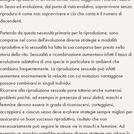
in Sesso ed evoluzione, dal punto di vista evolutivo, sopravvivere senza
riprodursi è come non sopravvivere e ciò che conta è il numero di
discendenti.
Partendo da questa necessità primaria per la riproduzione, sono
comparse nel corso dell’evoluzione diverse strategie e modalità
riproduttive e la sessualità ha fatto la sua comparsa ben presto nella
storia della vita. Sessualità e ricombinazione aumentano infatti il tasso di
evoluzione adattativa di una specie in particolare in ambienti che
cambiano frequentemente. La riproduzione sessuale può infatti
aumentare enormemente la velocità con cui mutazioni vantaggiose
possono combinarsi in singoli individui.
Ricorrere alla riproduzione sessuale pone tuttavia anche numerosi
problemi poiché, ad esempio in presenza di sessi distinti, maschi e
femmine devono essere in grado di riconoscersi, corteggiarsi,
accoppiarsi e ciascun sesso deve evolvere strategie sempre migliori per
assicurarsi un buon successo riproduttivo, risultato che non
necessariamente può seguire le stesse vie in maschi e femmine. Ad
esempio un maschio potrebbe evolvere diverse strategie per ridurre la