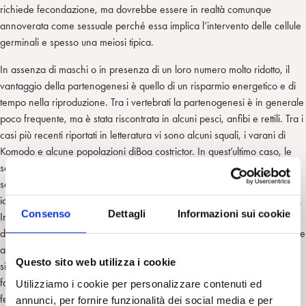
richiede fecondazione, ma dovrebbe essere in realtà comunque
annoverata come sessuale perché essa implica l’intervento delle cellule
germinali e spesso una meiosi tipica.
In assenza di maschi o in presenza di un loro numero molto ridotto, il
vantaggio della partenogenesi è quello di un risparmio energetico e di
tempo nella riproduzione. Tra i vertebrati la partenogenesi è in generale
poco frequente, ma è stata riscontrata in alcuni pesci, anfibi e rettili. Tra i
casi più recenti riportati in letteratura vi sono alcuni squali, i varani di
Komodo e alcune popolazioni diBoa costrictor. In quest’ultimo caso, le
sorprese non sono però limitate al fatto che una femmina si è riprodotta
senza accoppiarsi con maschi. Infatti le figlie nate non sono copie
identiche della madre, come sempre avviene nei casi di partenogenesi.
Consenso
Dettagli
Informazioni sui cookie
Inoltre, le figlie (sebbene molto simili) sono geneticamente differenti tra
di loro, fatto che difficilmente ci si attenderebbe in seguito a riproduzione
asessuale. Questo esempio, ci suggerisce che la capacità di riprodursi
Questo sito web utilizza i cookie
sia per via sessuale che per via asessuata possa essersi evoluta per
favorire la riproduzione in una specie in cui difficilmente maschi e
Utilizziamo i cookie per personalizzare contenuti ed
femmine entrano in contatto. In caso, quindi, di assenza prolungata di
annunci, per fornire funzionalità dei social media e per