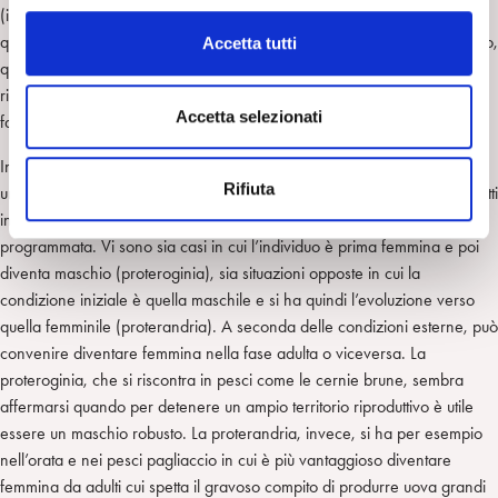
l
(indipendentemente dal loro sesso genetico) divengono femmine. E’
c
quindi interessante notare come la risposta a condizioni di stress termico,
Accetta tutti
o
questo animale risponda di fatto facendo sparire un sesso per farlo
n
ricomparire solo quando le condizioni ambientali sono nuovamente
s
Accetta selezionati
favorevoli.
e
In alcuni pesci si può addirittura essere in grado di vivere nel corso di
n
Rifiuta
una stessa vita la possibilità di essere padri e madri! Vi sono specie infatti
s
in cui compare una vera e propria inversione sessuale geneticamente
o
programmata. Vi sono sia casi in cui l’individuo è prima femmina e poi
diventa maschio (proteroginia), sia situazioni opposte in cui la
condizione iniziale è quella maschile e si ha quindi l’evoluzione verso
quella femminile (proterandria). A seconda delle condizioni esterne, può
convenire diventare femmina nella fase adulta o viceversa. La
proteroginia, che si riscontra in pesci come le cernie brune, sembra
affermarsi quando per detenere un ampio territorio riproduttivo è utile
essere un maschio robusto. La proterandria, invece, si ha per esempio
nell’orata e nei pesci pagliaccio in cui è più vantaggioso diventare
femmina da adulti cui spetta il gravoso compito di produrre uova grandi