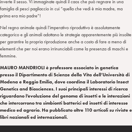
inverte il sesso. Vi immaginate quindi il caos che può regnare in una
famiglia di pesci pagliaccio in cui “quella che vedi è mia madre, ma
prima era mio padre”!
Nel regno animale quindi l’imperativo riproduttivo è assolutamente
categorico e gli animali adottano le strategie apparentemente più insolite
per garantire la propria riproduzione anche a costo di fare a meno di
elementi che per noi erano irrinunciabili come la presenza di maschi e
femmine.
MAURO MANDRIOLI è professore associato in genetica
presso il Dipartimento di Scienze della Vita dell’Università di
Modena e Reggio Emilia, dove coordina il Laboratorio Insect
Genetics and Biosciences. I suoi principali interessi di ricerca
riguardano l’evoluzione del genoma di insetti e le interazioni
che intercorrono tra simbionti batterici ed insetti di interesse
medico ed agrario. Ha pubblicato oltre 110 articoli su riviste e
libri nazionali ed internazionali.