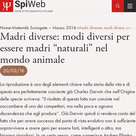
T
o
g
Home
Maternità Surrogate – Marzo 2016
Madri diverse: modi diversi per 
>
>
g
Madri diverse: modi diversi per
l
essere madri “naturali” nel
e
n
mondo animale
a
v
20/03/16
i
g
La riproduzione è uno degli elementi chiave nella storia della vita e di
a
questo era perfettamente cosciente già Charles Darwin che nell’Origine
t
delle specie scriveva: “Il risultato di questa lotta non consiste nel
i
soccombere di uno dei competitori, ma nella poca e ognuna
o
discendenza che egli produce”. Già Darwin quindi si rendeva conto del
n
fatto che per avere successo dal punto di vista evolutivo non è sufficiente
sopravvivere e avere geni per essere forti, intelligenti o altro, ma
bisogna riprodursi. In un certo senso, come suggerisce Andrea Pilastro