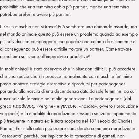
possibilità che una femmina abbia più partner, mentre una femmina
potrebbe preferire avere più partner.
E se un maschio non si trova? Può sembrare una domanda assurda, ma
nel mondo animale questo può essere un problema quando ad esempio
gli individui che compongono una popolazione calano drasticamente e
di conseguenza può essere difficile trovare un partner. Come trovare
quindi una soluzione all’imperativo riproduttivo?
In molti animali è stato osservato che in situazioni difficili, può accadere
che una specie che si riproduce normalmente con maschi e femmine
possa adottare strategie alternative e riprodursi per partenogenesi
portando alla nascita di una discendenza data da sole femmine, da cui
nascono sole femmine per molte generazioni. La partenogenesi (dal
greco παρθενος, «vergine» e γενεσις, «nascita», ovvero riproduzione
verginale) è la modalità di riproduzione sessuata senza accoppiamento
più frequente in natura ed è stata scoperta nel 18° secolo da Charles
Bonnet. Per molti autori può essere considerata come una riproduzione
“asessuata” perché, pur implicando la formazione di gameti, non